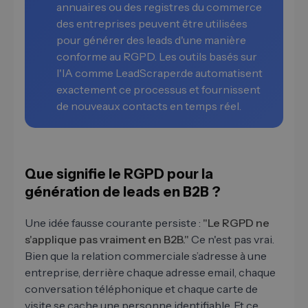
annuaires ou des registres du commerce
des entreprises peuvent être utilisées
pour générer des leads d'une manière
conforme au RGPD. Les outils basés sur
l'IA comme LeadScraper.de automatisent
exactement ce processus et fournissent
de nouveaux contacts en temps réel.
Que signifie le RGPD pour la
génération de leads en B2B ?
Une idée fausse courante persiste :
"Le RGPD ne
s'applique pas vraiment en B2B."
Ce n'est pas vrai.
Bien que la relation commerciale s’adresse à une
entreprise, derrière chaque adresse email, chaque
conversation téléphonique et chaque carte de
visite se cache une personne identifiable. Et ce