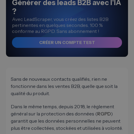
Générer des leads B2B avec l'IA
?
Avec LeadScraper, vous créez des listes B2B
pertinentes en quelques secondes. 100 %
conforme au RGPD. Sans abonnement !
CRÉER UN COMPTE TEST
Sans de nouveaux contacts qualifiés, rien ne
fonctionne dans les ventes B2B, quelle que soit la
qualité du produit.
Dans le même temps, depuis 2018, le règlement
général sur la protection des données (
RGPD
)
garantit que les données personnelles ne peuvent
plus être collectées, stockées et utilisées à volonté.