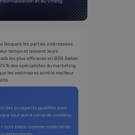
s lesquels les parties intéressées
eur temps et laissent leurs
eads les plus efficaces en B2B.
Selon
 73 % des spécialistes du marketing
e les webinaires sont le meilleur
ité.
t des prospects qualifiés avec
resque tout autre canal de contenu
e + livre blanc comme matériel de
on-participants