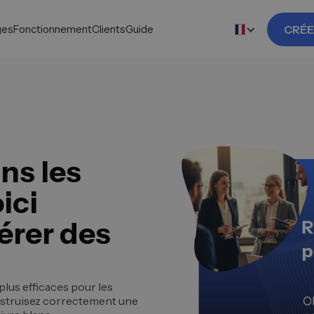
ges
Fonctionnement
Clients
Guide
CRÉE
ns les
ici
rer des
plus efficaces pour les
nstruisez correctement une