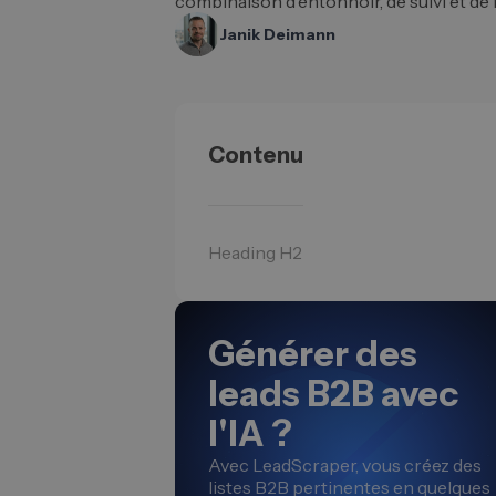
combinaison d’entonnoir, de suivi et de l
Janik Deimann
Contenu
Heading H2
Générer des
leads B2B avec
l'IA ?
Avec LeadScraper, vous créez des
listes B2B pertinentes en quelques