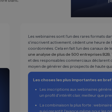
ivre blanc.
Les webinaires sont l'un des rares formats dan
s'inscrivent activement, cèdent une heure de l
coordonnées. Cela en fait l’un des canaux de l
une analyse de plus de 500 entreprises B2B
,
et des responsables commerciaux déclarent qu
moyen de générer des prospects de haute qual
Les choses les plus importantes en bref
Les inscriptions aux webinaires génèren
un profil d'intérêt clair, meilleur que p
La combinaison la plus forte : webinair
suivi garantit l'avance même pour les n