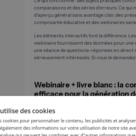
Ce qui fonctionne : des sujets pratiques concr
comparaisons et des séries d'erreurs. Ce qui n
d'aperçu général sans avantage clair, des pré
composante éducative et des webinaires sans g
Les éléments interactifs font la différence. 
webinaire fournissent des données pour une se
une séance de questions-réponses en direct 
sérieusement intéressés. Si vous le demandez, 
Webinaire + livre blanc : la c
efficace pour la génération 
La combinaison d'un webinaire et d'un livre bla
utilise des cookies
génération de leads les plus efficaces en B2B. 
 cookies pour personnaliser le contenu, les publicités et analyser 
atteint les participants en direct, le
livre blan
galement des informations sur votre utilisation de notre site av
également la direction à tous ceux qui se sont 
"analyse qui peuvent les combiner avec d"autres informations que