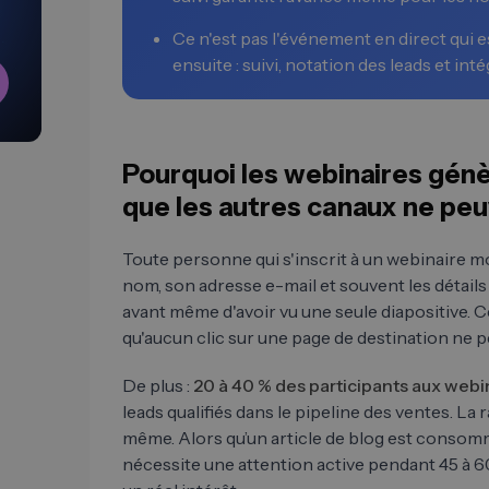
Ce n'est pas l'événement en direct qui es
ensuite : suivi, notation des leads et in
Pourquoi les webinaires gén
que les autres canaux ne peu
Toute personne qui s'inscrit à un webinaire mon
nom, son adresse e-mail et souvent les détails
avant même d'avoir vu une seule diapositive. Ce
qu'aucun clic sur une page de destination ne 
De plus :
20 à 40 % des participants aux webi
leads qualifiés dans le pipeline des ventes. La 
même. Alors qu’un article de blog est conso
nécessite une attention active pendant 45 à 6