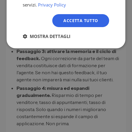
servizi.
Privacy Policy
Passaggio 2: crea guardrail e processo di
approvazione.
Definisci cosa l'agente può fare e
ACCETTA TUTTO
cosa no senza chiedere. Raggiungere i contatti
freddi sempre con personale coinvolto,
manutenzione dei dati nel CRM in modo
MOSTRA DETTAGLI
autonomo.
Passaggio 3: attivare la memoria e il ciclo di
feedback.
Ogni correzione da parte del team di
vendita costituisce dati di formazione per
l'agente. Se non hai questo feedback, il tuo
agente non imparerà mai nulla sui tuoi clienti.
Passaggio 4: misura ed espandi
gradualmente.
Risparmio di tempo per
venditore, tasso di appuntamenti, tasso di
risposta. Solo quando i numeri migliorano
costantemente si espande il campo di
applicazione. Non prima.