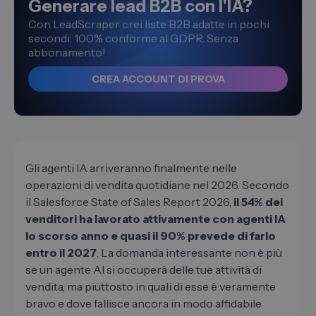
Generare lead B2B con l'IA?
Con LeadScraper crei liste B2B adatte in pochi
secondi. 100% conforme al GDPR. Senza
abbonamento!
CREA ACCOUNT DI PROVA
Gli agenti IA arriveranno finalmente nelle
operazioni di vendita quotidiane nel 2026. Secondo
il Salesforce State of Sales Report 2026,
il 54% dei
venditori ha lavorato attivamente con agenti IA
lo scorso anno e quasi il 90% prevede di farlo
entro il 2027
. La domanda interessante non è più
se un agente AI si occuperà delle tue attività di
vendita, ma piuttosto in quali di esse è veramente
bravo e dove fallisce ancora in modo affidabile.