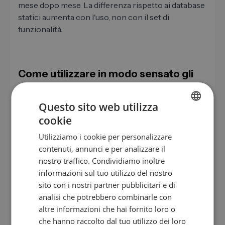
mese dopo mese. La differenza rispetto ai database
statici aumenta con l'uso, non con il set di
funzionalità.
Come utilizzare in modo sensato gli
agenti AI nelle vendite B2B
Questo sito web utilizza
Un percorso pragmatico di introduzione per gli
cookie
agenti AI consiste di quattro passaggi. Non tutti
GERMAN
devono arrivare fino in fondo, ma il caos ne deriva
Utilizziamo i cookie per personalizzare
EN
senza ordine.
contenuti, annunci e per analizzare il
ES
nostro traffico. Condividiamo inoltre
Passaggio 1: definire casi d'uso ristretti.
Inizia
informazioni sul tuo utilizzo del nostro
FR
con la ricerca di piombo e i riepiloghi delle
sito con i nostri partner pubblicitari e di
riunioni. Entrambi hanno effetti ad alta
IT
analisi che potrebbero combinarle con
produttività e un basso rischio perché le
NL
altre informazioni che hai fornito loro o
persone effettuano controlli incrociati prima di
che hanno raccolto dal tuo utilizzo dei loro
inviare.
PL