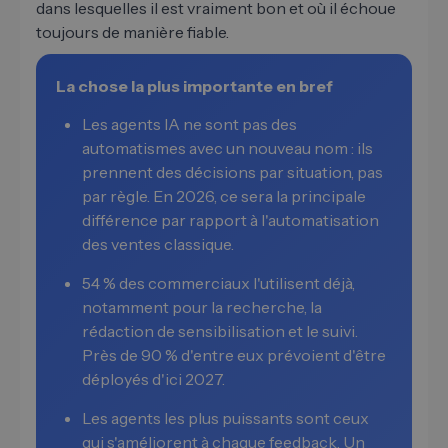
dans lesquelles il est vraiment bon et où il échoue
toujours de manière fiable.
La chose la plus importante en bref
Les agents IA ne sont pas des
automatismes avec un nouveau nom : ils
prennent des décisions par situation, pas
par règle. En 2026, ce sera la principale
différence par rapport à l'automatisation
des ventes classique.
54 % des commerciaux l'utilisent déjà,
notamment pour la recherche, la
rédaction de sensibilisation et le suivi.
Près de 90 % d'entre eux prévoient d'être
déployés d'ici 2027.
Les agents les plus puissants sont ceux
qui s'améliorent à chaque feedback. Un