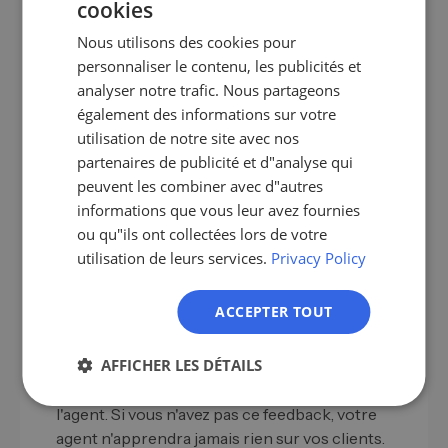
cookies
GERMAN
Étape 1 : Définir des cas d'utilisation précis.
Nous utilisons des cookies pour
Commencez par mener des recherches et des
EN
personnaliser le contenu, les publicités et
résumés de réunions. Les deux ont des effets de
ES
analyser notre trafic. Nous partageons
productivité élevés et un risque faible, car les
également des informations sur votre
gens effectuent des vérifications avant
FR
utilisation de notre site avec nos
d'envoyer.
IT
partenaires de publicité et d"analyse qui
Étape 2 : Construisez des garde-fous et un
NL
peuvent les combiner avec d"autres
processus d'approbation.
Définissez ce que
informations que vous leur avez fournies
l'agent est autorisé à faire et ce qu'il ne peut pas
PL
ou qu"ils ont collectées lors de votre
faire sans le demander. Sensibilisation aux
utilisation de leurs services.
Privacy Policy
contacts froids toujours avec un humain dans la
boucle, maintenance des données dans le CRM
ACCEPTER TOUT
de manière autonome.
Étape 3 : Activer la mémoire et la boucle de
AFFICHER LES DÉTAILS
rétroaction.
Chaque correction par l'équipe
commerciale est une donnée de formation pour
l'agent. Si vous n'avez pas ce feedback, votre
agent n'apprendra jamais rien sur vos clients.