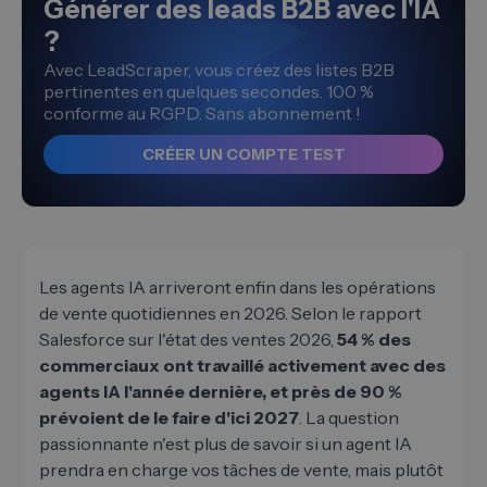
Générer des leads B2B avec l'IA
?
Avec LeadScraper, vous créez des listes B2B
pertinentes en quelques secondes. 100 %
conforme au RGPD. Sans abonnement !
CRÉER UN COMPTE TEST
Les agents IA arriveront enfin dans les opérations
de vente quotidiennes en 2026. Selon le rapport
Salesforce sur l'état des ventes 2026,
54 % des
commerciaux ont travaillé activement avec des
agents IA l'année dernière, et près de 90 %
prévoient de le faire d'ici 2027
. La question
passionnante n'est plus de savoir si un agent IA
prendra en charge vos tâches de vente, mais plutôt