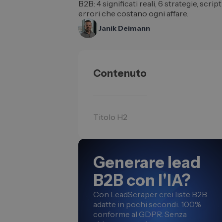
B2B: 4 significati reali, 6 strategie, scrip
errori che costano ogni affare.
Janik Deimann
Contenuto
Titolo H2
Generare lead
B2B con l'IA?
Con LeadScraper crei liste B2B
adatte in pochi secondi. 100%
conforme al GDPR. Senza