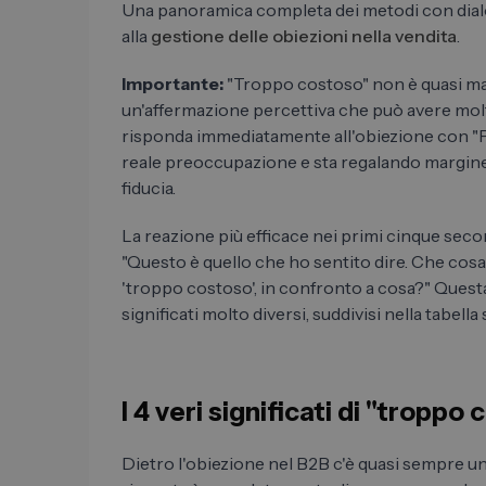
Una panoramica completa dei metodi con dialog
alla
gestione delle obiezioni nella vendita
.
Importante:
"Troppo costoso" non è quasi mai
un'affermazione percettiva che può avere molte
risponda immediatamente all'obiezione con "Pos
reale preoccupazione e sta regalando margine 
fiducia.
La reazione più efficace nei primi cinque sec
"Questo è quello che ho sentito dire. Che cosa
'troppo costoso', in confronto a cosa?" Ques
significati molto diversi, suddivisi nella tabella
I 4 veri significati di "troppo
Dietro l'obiezione nel B2B c'è quasi sempre uno