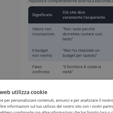
risposta è completamente diversa a seconda de
Ciò che dice
Significato
veramente l'acquirente
Valore non
"Non vedo perché
riconosciuto
dovrebbe costare così
tanto"
Il budget
"Non ho rilasciato un
non rientra
budget per questo"
Falso
"Il fornitore X costa la
confronto
metà"
Veto
"Sto solo trovando un
nascosto
motivo per dire di no"
web utilizza cookie
I due significati evidenziati sono i più comuni ne
ie per personalizzare contenuti, annunci e per analizzare il nostro 
riconosciuto” è solitamente un problema di p
re informazioni sul tuo utilizzo del nostro sito con i nostri partne
budget non è adeguato" è spesso una questione
trebbero combinarle con altre informazioni che hai fornito loro o