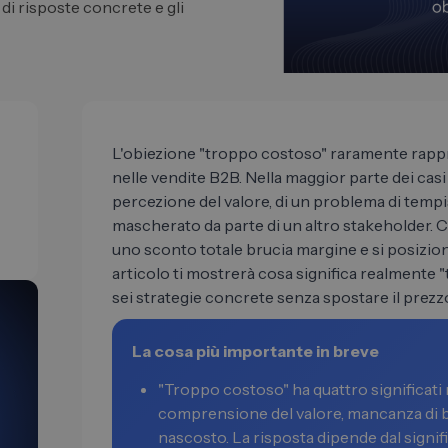
t di risposte concrete e gli
L'obiezione "troppo costoso" raramente rapp
nelle vendite B2B. Nella maggior parte dei casi 
percezione del valore, di un problema di tempi
mascherato da parte di un altro stakeholder. 
uno sconto totale brucia margine e si posizio
articolo ti mostrerà cosa significa realmente
sei strategie concrete senza spostare il prezz
La cosa più importante in breve
"Troppo costoso" ha quattro significati 
comprensione del valore, mancanza di b
nascosto. La risposta dipende dal signifi