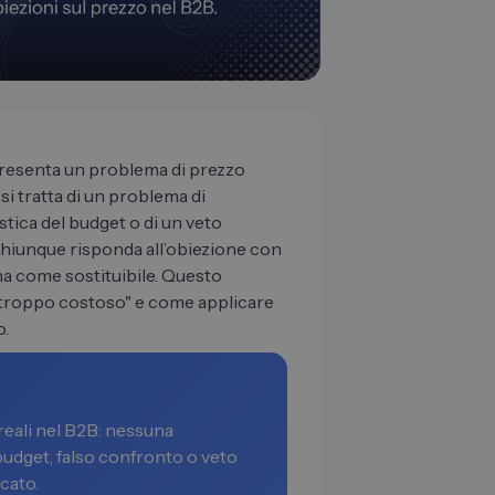
resenta un problema di prezzo
si tratta di un problema di
stica del budget o di un veto
Chiunque risponda all’obiezione con
na come sostituibile. Questo
 "troppo costoso" e come applicare
o.
reali nel B2B: nessuna
udget, falso confronto o veto
cato.