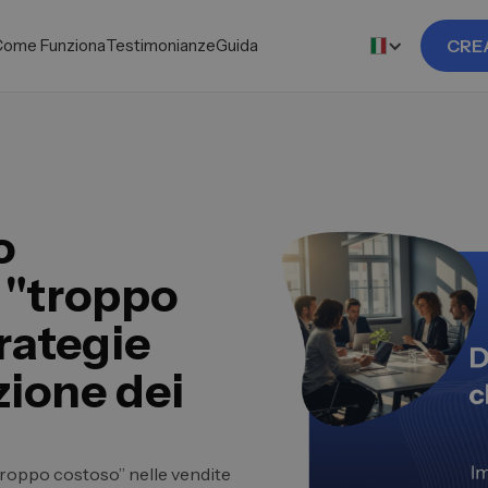
Come Funziona
Testimonianze
Guida
CRE
o
l "troppo
rategie
zione dei
troppo costoso” nelle vendite