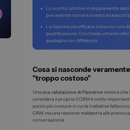
Lo sconto istintivo è doppiamente dann
precedente non era onesto ed educa l'a
La risposta più efficace inizia con una
giustificazione. Chi chiede, ottiene infor
guadagna con diffidenza.
Cosa si nasconde veramente 
"troppo costoso"
Una
una valutazione di Pipedrive
mostra che il
considera il proprio Il CRM è molto importante 
punto più comune in cui le trattative fallisco
CRM, ma una reazione maldestra alle preoccupa
conversazione.