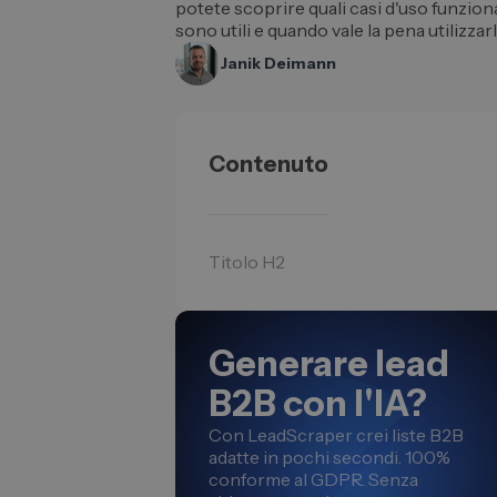
potete scoprire quali casi d'uso funzion
sono utili e quando vale la pena utilizzarl
Janik Deimann
Contenuto
Titolo H2
Generare lead
B2B con l'IA?
Con LeadScraper crei liste B2B
adatte in pochi secondi. 100%
conforme al GDPR. Senza