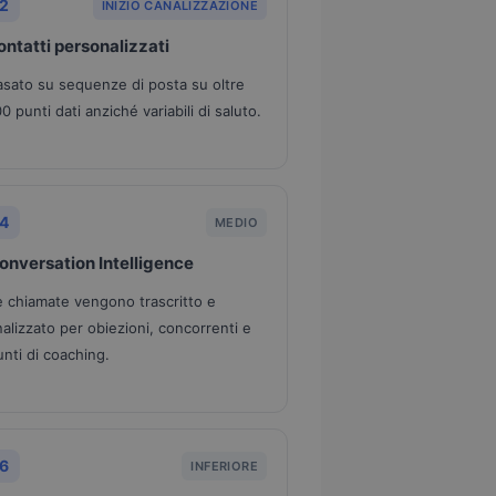
2
INIZIO CANALIZZAZIONE
ontatti personalizzati
asato su sequenze di posta su oltre
0 punti dati anziché variabili di saluto.
4
MEDIO
onversation Intelligence
e chiamate vengono trascritto e
nalizzato per obiezioni, concorrenti e
unti di coaching.
6
INFERIORE