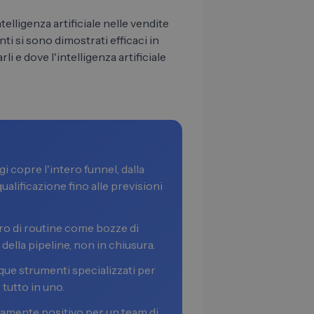
telligenza artificiale nelle vendite
i si sono dimostrati efficaci in
li e dove l'intelligenza artificiale
gi copre l'intero funnel, dalla
qualificazione fino alle previsioni
voro di routine come bozze di
ella pipeline, non in chiusura.
nque strumenti specializzati per
tutto in uno.
camente positivo per un team di