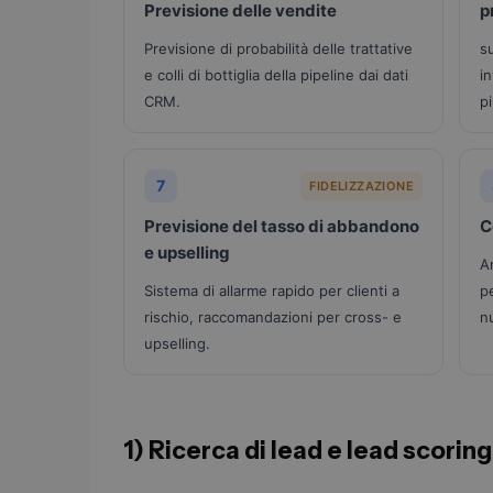
Previsione delle vendite
p
Previsione di probabilità delle trattative
s
e colli di bottiglia della pipeline dai dati
i
CRM.
pi
7
FIDELIZZAZIONE
Previsione del tasso di abbandono
C
e upselling
A
Sistema di allarme rapido per clienti a
p
rischio, raccomandazioni per cross- e
n
upselling.
1) Ricerca di lead e lead scoring