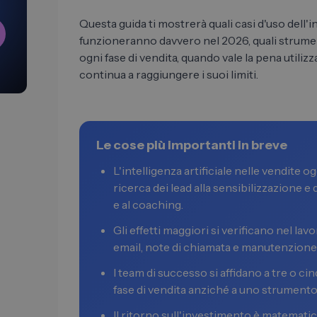
Questa guida ti mostrerà quali casi d'uso dell'in
funzioneranno davvero nel 2026, quali strument
ogni fase di vendita, quando vale la pena utilizzar
continua a raggiungere i suoi limiti.
Le cose più importanti in breve
L'intelligenza artificiale nelle vendite og
ricerca dei lead alla sensibilizzazione e 
e al coaching.
Gli effetti maggiori si verificano nel la
email, note di chiamata e manutenzione d
I team di successo si affidano a tre o ci
fase di vendita anziché a uno strumento 
Il ritorno sull'investimento è matemati