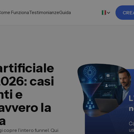
Come Funziona
Testimonianze
Guida
CRE
rtificiale
2026: casi
ti e
avvero la
la
gi copre l’intero funnel. Qui