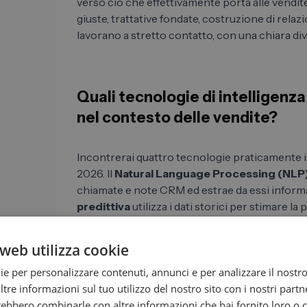
verso ciò che effettivamente porta alle vendi
giuste, trattative fondate, costruzione di relaz
lavorano a stretto contatto, con una chiara div
Quali tecnologie di intelligenza
nel contesto delle vendite?
Incontrerai quattro tecnologie praticamente i
2026. Il
Natural Language Processing (NLP
chiamate e note CRM ed estrae da essi informaz
predittiva
utilizza i dati storici per stimare la
chiusa o che un cliente abbandoni. L'
AI conve
con potenziali clienti, sia come chatbot sul 
web utilizza cookie
basato sull'intelligenza artificiale. E l'
IA genera
ie per personalizzare contenuti, annunci e per analizzare il nostro 
script di argomentazione, li adatta automaticam
re informazioni sul tuo utilizzo del nostro sito con i nostri partne
assume così la maggior parte della creazione d
trebbero combinarle con altre informazioni che hai fornito loro o