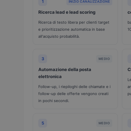
1
INIZIO CANALIZZAZIONE
Ricerca lead e lead scoring
c
Ricerca di testo libera per clienti target
b
e prioritizzazione automatica in base
10
all'acquisto probabilità.
3
MEDIO
Automazione della posta
C
elettronica
L
Follow-up, i riepiloghi delle chiamate e i
a
follow-up delle offerte vengono creati
p
in pochi secondi.
5
MEDIO