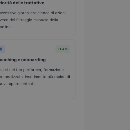
riorità delle trattative
uccessiva giornaliera elenco di azioni
nvece del filtraggio manuale della
peline.
8
TEAM
oaching e onboarding
nalisi dei top performer, formazione
ersonalizzata, inserimento più rapido di
uovi rappresentanti.