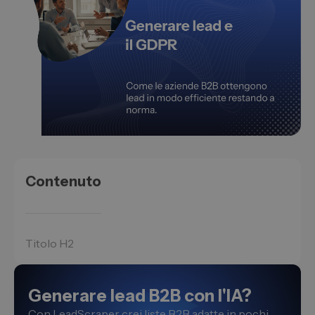
Contenuto
Titolo H2
Generare lead B2B con l'IA?
Con LeadScraper crei liste B2B adatte in pochi