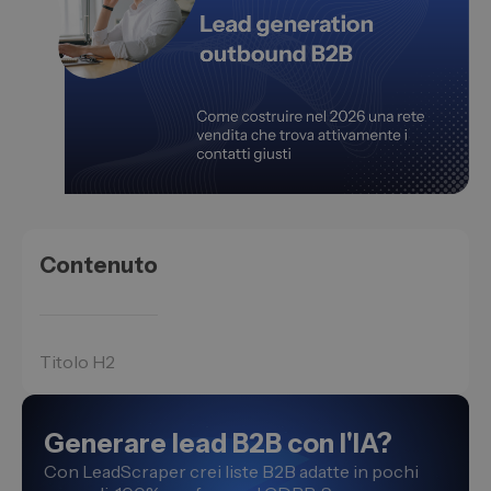
Contenuto
Titolo H2
Generare lead B2B con l'IA?
Con LeadScraper crei liste B2B adatte in pochi