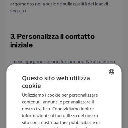
argomento nella sezione sulla qualità dei lead di
seguito.
3. Personalizza il contatto
iniziale
I messaggi generici non funzionano. Né al telefono,
né via email, né su LinkedIn. Il destinatario noterà
immediatamente se hai interagito con la sua
Questo sito web utilizza
azienda o se stai inviando lo stesso messaggio a
cookie
GERMAN
200 contatti.
Utilizziamo i cookie per personalizzare
EN
Una buona personalizzazione non significa inserire
contenuti, annunci e per analizzare il
ES
il nome dell'azienda in un modello. Significa avere
nostro traffico. Condividiamo inoltre
un punto di riferimento concreto: un progetto in
informazioni sul tuo utilizzo del nostro
FR
corso, un annuncio di lavoro che segnala un
sito con i nostri partner pubblicitari e di
IT