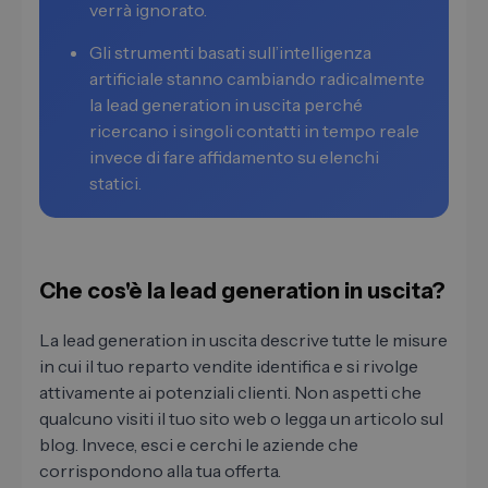
verrà ignorato.
Gli strumenti basati sull’intelligenza
artificiale stanno cambiando radicalmente
la lead generation in uscita perché
ricercano i singoli contatti in tempo reale
invece di fare affidamento su elenchi
statici.
Che cos'è la lead generation in uscita?
La lead generation in uscita descrive tutte le misure
in cui il tuo reparto vendite identifica e si rivolge
attivamente ai potenziali clienti. Non aspetti che
qualcuno visiti il ​​tuo sito web o legga un articolo sul
blog. Invece, esci e cerchi le aziende che
corrispondono alla tua offerta.