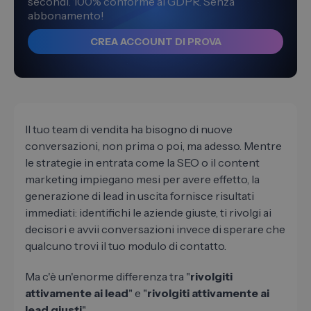
secondi. 100% conforme al GDPR. Senza
abbonamento!
CREA ACCOUNT DI PROVA
Il tuo team di vendita ha bisogno di nuove
conversazioni, non prima o poi, ma adesso. Mentre
le strategie in entrata come la SEO o il content
marketing impiegano mesi per avere effetto, la
generazione di lead in uscita fornisce risultati
immediati: identifichi le aziende giuste, ti rivolgi ai
decisori e avvii conversazioni invece di sperare che
qualcuno trovi il tuo modulo di contatto.
Ma c'è un'enorme differenza tra "
rivolgiti
attivamente ai lead
" e "
rivolgiti attivamente ai
lead giusti
".