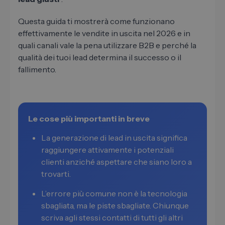
Questa guida ti mostrerà come funzionano
effettivamente le vendite in uscita nel 2026 e in
quali canali vale la pena utilizzare B2B e perché la
qualità dei tuoi lead determina il successo o il
fallimento.
Le cose più importanti in breve
La generazione di lead in uscita significa
raggiungere attivamente i potenziali
clienti anziché aspettare che siano loro a
trovarti.
L’errore più comune non è la tecnologia
sbagliata, ma le piste sbagliate. Chiunque
scriva agli stessi contatti di tutti gli altri