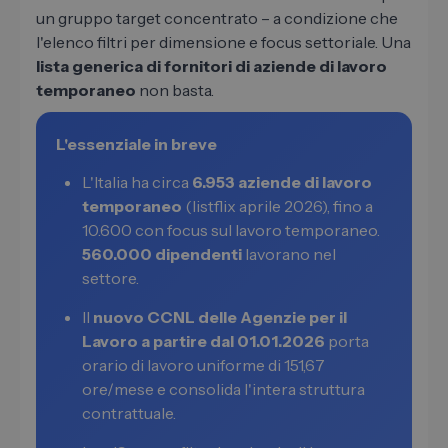
un gruppo target concentrato – a condizione che
l'elenco filtri per dimensione e focus settoriale. Una
lista generica di fornitori di aziende di lavoro
temporaneo
non basta.
L'essenziale in breve
L'Italia ha circa
6.953 aziende di lavoro
temporaneo
(listflix aprile 2026), fino a
10.600 con focus sul lavoro temporaneo.
560.000 dipendenti
lavorano nel
settore.
Il
nuovo CCNL delle Agenzie per il
Lavoro a partire dal 01.01.2026
porta
orario di lavoro uniforme di 151,67
ore/mese e consolida l'intera struttura
contrattuale.