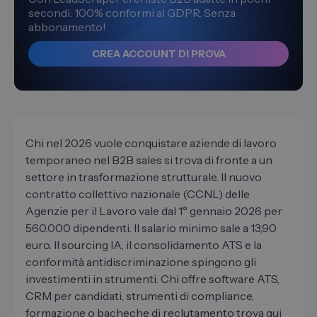
secondi. 100% conformi al GDPR. Senza
abbonamento!
CREA ACCOUNT DI PROVA
Chi nel 2026 vuole conquistare aziende di lavoro
temporaneo nel B2B sales si trova di fronte a un
settore in trasformazione strutturale. Il nuovo
contratto collettivo nazionale (CCNL) delle
Agenzie per il Lavoro vale dal 1° gennaio 2026 per
560.000 dipendenti. Il salario minimo sale a 13,90
euro. Il sourcing IA, il consolidamento ATS e la
conformità antidiscriminazione spingono gli
investimenti in strumenti. Chi offre software ATS,
CRM per candidati, strumenti di compliance,
formazione o bacheche di reclutamento trova qui