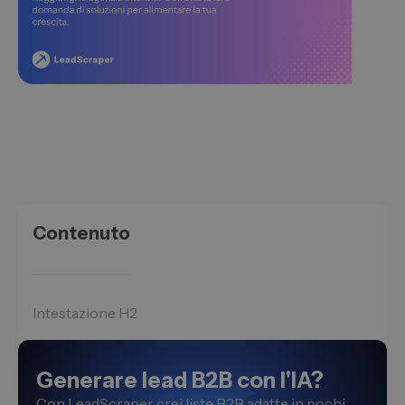
Contenuto
Intestazione H2
Generare lead B2B con l'IA?
Con LeadScraper crei liste B2B adatte in pochi