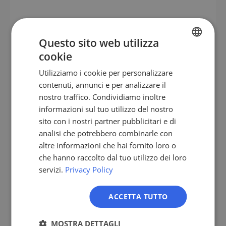
Workflow pratico – così conquisti
Questo sito web utilizza
aziende di lavoro temporaneo come
cookie
GERMAN
clienti
Utilizziamo i cookie per personalizzare
EN
contenuti, annunci e per analizzare il
I responsabili della dislocazione e la direzione
ES
nostro traffico. Condividiamo inoltre
aziendale sono durante il giorno nel lavoro
informazioni sul tuo utilizzo del nostro
quotidiano, la sera nella pianificazione settimanale.
FR
sito con i nostri partner pubblicitari e di
Il successo commerciale dipende dal riferimento
IT
analisi che potrebbero combinarle con
concreto al pain point. Un workflow pratico
NL
altre informazioni che hai fornito loro o
funziona così.
che hanno raccolto dal tuo utilizzo dei loro
PL
Estrai la lista
– con LeadScraper filtra per
servizi.
Privacy Policy
status di gruppo, numero di dipendenti e
focus settoriale. Tieni separati il gruppo e le
ACCETTA TUTTO
medie dimensioni.
Arricchisci i dati
– verifica l'iscrizione ad
MOSTRA DETTAGLI