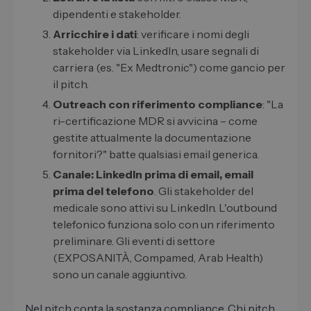
dipendenti e stakeholder.
Arricchire i dati
: verificare i nomi degli
stakeholder via LinkedIn, usare segnali di
carriera (es. "Ex Medtronic") come gancio per
il pitch.
Outreach con riferimento compliance
: "La
ri-certificazione MDR si avvicina – come
gestite attualmente la documentazione
fornitori?" batte qualsiasi email generica.
Canale: LinkedIn prima di email, email
prima del telefono
. Gli stakeholder del
medicale sono attivi su LinkedIn. L'outbound
telefonico funziona solo con un riferimento
preliminare. Gli eventi di settore
(EXPOSANITÀ, Compamed, Arab Health)
sono un canale aggiuntivo.
Nel pitch conta la sostanza compliance. Chi pitch