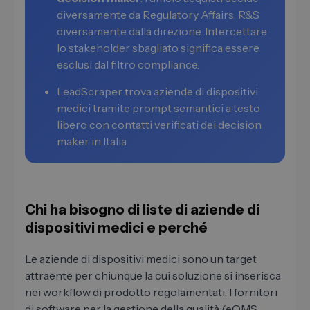
diversamente da Regulatory Affairs, R&S
diversamente dalla direzione. Intercettare
lo stakeholder sbagliato significa essere
esclusi dal filtro compliance.
LeadScraper trova aziende di dispositivi
medici tramite prompt semantici a testo
libero con contatti verificati dei decision
maker in Italia.
Chi ha bisogno di liste di aziende di
dispositivi medici e perché
Le aziende di dispositivi medici sono un target
attraente per chiunque la cui soluzione si inserisca
nei workflow di prodotto regolamentati. I fornitori
di software per la gestione della qualità (eQMS,