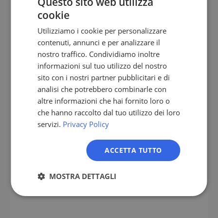
Questo sito web utilizza
Valutazione clinica & servizi CRO
cookie
GERMAN
Utilizziamo i cookie per personalizzare
"Produttori MedTech con offerte di
EN
contenuti, annunci e per analizzare il
lavoro attive per Valutazione Clinica o
ES
Clinical Affairs negli ultimi 90
nostro traffico. Condividiamo inoltre
giorni."
informazioni sul tuo utilizzo del nostro
FR
sito con i nostri partner pubblicitari e di
Team RA con necessità di scaling
IT
analisi che potrebbero combinarle con
NL
altre informazioni che hai fornito loro o
Componenti o materiali per barriera
che hanno raccolto dal tuo utilizzo dei loro
PL
sterile
servizi.
Privacy Policy
"Terzisti e OEM di dispositivi
ACCETTA TUTTO
medici specializzati in consumabili e
dispositivi monouso."
MOSTRA DETTAGLI
Procurement e Operations negli OEM