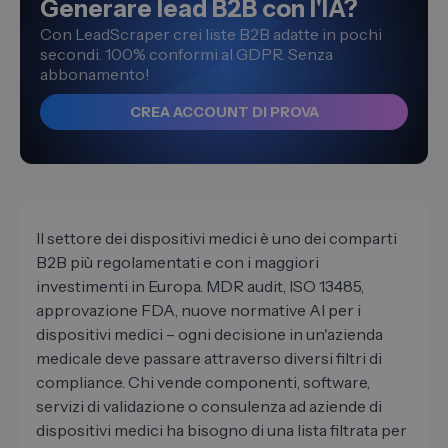
Generare lead B2B con l'IA?
Con LeadScraper crei liste B2B adatte in pochi
secondi. 100% conformi al GDPR. Senza
abbonamento!
CREA ACCOUNT DI PROVA
Il settore dei dispositivi medici è uno dei comparti
B2B più regolamentati e con i maggiori
investimenti in Europa. MDR audit, ISO 13485,
approvazione FDA, nuove normative AI per i
dispositivi medici – ogni decisione in un'azienda
medicale deve passare attraverso diversi filtri di
compliance. Chi vende componenti, software,
servizi di validazione o consulenza ad aziende di
dispositivi medici ha bisogno di una lista filtrata per