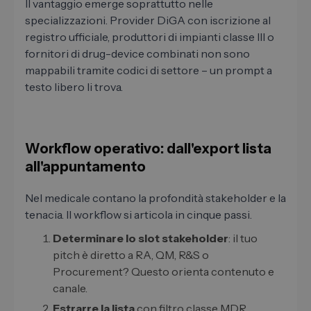
Il vantaggio emerge soprattutto nelle
specializzazioni. Provider DiGA con iscrizione al
registro ufficiale, produttori di impianti classe III o
fornitori di drug-device combinati non sono
mappabili tramite codici di settore – un prompt a
testo libero li trova.
Workflow operativo: dall'export lista
all'appuntamento
Nel medicale contano la profondità stakeholder e la
tenacia. Il workflow si articola in cinque passi.
Determinare lo slot stakeholder
: il tuo
pitch è diretto a RA, QM, R&S o
Procurement? Questo orienta contenuto e
canale.
Estrarre la lista
con filtro classe MDR,