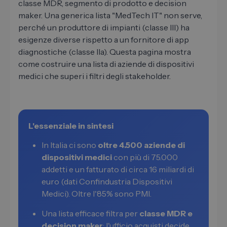
classe MDR, segmento di prodotto e decision
maker. Una generica lista "MedTech IT" non serve,
perché un produttore di impianti (classe III) ha
esigenze diverse rispetto a un fornitore di app
diagnostiche (classe IIa). Questa pagina mostra
come costruire una lista di aziende di dispositivi
medici che superi i filtri degli stakeholder.
L'essenziale in sintesi
In Italia ci sono
oltre 4.500 aziende di
dispositivi medici
con più di 75.000
addetti e un fatturato di circa 16 miliardi di
euro (dati Confindustria Dispositivi
Medici). Oltre l'85% sono PMI.
Una lista efficace filtra per
classe MDR e
decision maker
: l'ufficio acquisti decide