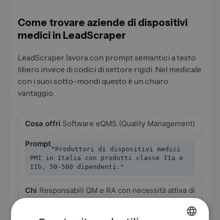
Come trovare aziende di dispositivi
medici in LeadScraper
LeadScraper lavora con prompt semantici a testo
libero invece di codici di settore rigidi. Nel medicale
con i suoi sotto-mondi questo è un chiaro
vantaggio.
Software eQMS (Quality Management)
"Produttori di dispositivi medici
PMI in Italia con prodotti classe IIa e
IIb, 50-500 dipendenti."
Responsabili QM e RA con necessità attiva di
strumenti