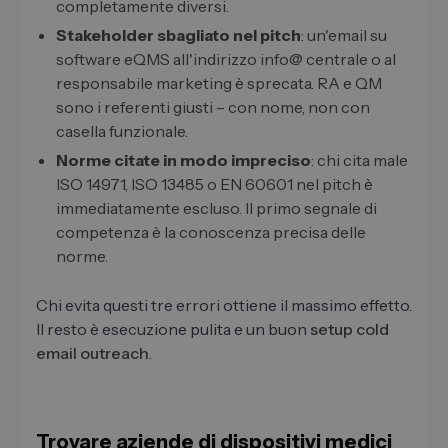
completamente diversi.
Stakeholder sbagliato nel pitch
: un'email su
software eQMS all'indirizzo info@ centrale o al
responsabile marketing è sprecata. RA e QM
sono i referenti giusti – con nome, non con
casella funzionale.
Norme citate in modo impreciso
: chi cita male
ISO 14971, ISO 13485 o EN 60601 nel pitch è
immediatamente escluso. Il primo segnale di
competenza è la conoscenza precisa delle
norme.
Chi evita questi tre errori ottiene il massimo effetto.
Il resto è esecuzione pulita e un buon
setup cold
email outreach
.
Trovare aziende di dispositivi medici