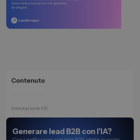
Contenuto
Intestazione H2
Generare lead B2B con l'IA?
Con LeadScraper crei liste B2B adatte in pochi