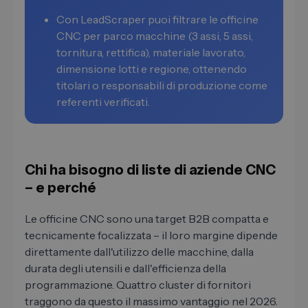
Con LeadScraper puoi filtrare le officine
CNC per parco macchine (3 assi, 5 assi,
tornitura, rettifica), materiale lavorato,
dimensione lotti e regione, ottenendo
titolari o responsabili di produzione come
referenti verificati.
Chi ha bisogno di liste di aziende CNC
– e perché
Le officine CNC sono una target B2B compatta e
tecnicamente focalizzata – il loro margine dipende
direttamente dall'utilizzo delle macchine, dalla
durata degli utensili e dall'efficienza della
programmazione. Quattro cluster di fornitori
traggono da questo il massimo vantaggio nel 2026.