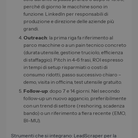
perché di giorno le macchine sono in
funzione. LinkedIn per responsabili di
produzione e direzione delle aziende più
grandi.
Outreach
: la prima riga fa riferimento al
parco macchine o a un pain tecnico concreto
(durata utensile, gestione truciolo, efficienza
di staffaggio). Pitch in 4-6 frasi, ROI espresso
in tempi di setup risparmiati o costi di
consumo ridotti, passo successivo chiaro –
demo, visita in officina, test utensile gratuito.
Follow-up
: dopo 7 e 14 giorni. Nel secondo
follow-up un nuovo aggancio, preferibilmente
con un trend di settore (reshoring, scadenza
bando) o un riferimento a fiera recente (EMO,
BI-MU).
Strumenti che si integrano: LeadScraper per la