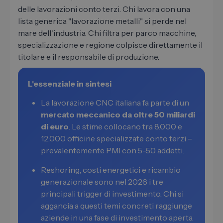
delle lavorazioni conto terzi. Chi lavora con una
lista generica "lavorazione metalli" si perde nel
mare dell'industria. Chi filtra per parco macchine,
specializzazione e regione colpisce direttamente il
titolare e il responsabile di produzione.
L'essenziale in sintesi
La lavorazione CNC italiana fa parte di un
mercato meccanico da oltre 50 miliardi
di euro
. Le stime collocano tra 8.000 e
12.000 officine specializzate conto terzi –
prevalentemente PMI con 5-50 addetti.
Reshoring, costi energetici e ricambio
generazionale sono nel 2026 i tre
principali trigger di investimento. Chi si
aggancia a questi temi concreti raggiunge
aziende in una fase di investimento aperta.