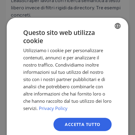
LeadScraper lavora con ricerca semantica a testo
libero invece di filtri rigidi da directory. Tre esempi
concreti.
Questo sito web utilizza
Software CAM/MES per lavorazione
cookie
CNC
GERMAN
Utilizziamo i cookie per personalizzare
EN
"Officine conto terzi CNC con 5
contenuti, annunci e per analizzare il
assi, 10-50 dipendenti, focus piccola e
ES
nostro traffico. Condividiamo inoltre
media serie, sedi in Lombardia e
informazioni sul tuo utilizzo del nostro
Piemonte"
FR
sito con i nostri partner pubblicitari e di
IT
Officine conto terzi 5 assi di medie
analisi che potrebbero combinarle con
dimensioni, titolare o responsabile produzione
NL
altre informazioni che hai fornito loro o
come referente
che hanno raccolto dal tuo utilizzo dei loro
PL
servizi.
Privacy Policy
Produttori di utensili e materiali da
taglio
ACCETTA TUTTO