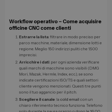
Workflow operativo – Come acquisire
officine CNC come clienti
Estrarre la lista
: filtrare in modo preciso per
parco macchine, materiale, dimensione lotti e
regione. Meglio 150 indirizzi puliti che 1.500
imprecisi.
Arricchire i dati
: per ogni azienda verificare
quali marchi di macchine sono visibili (DMG
Mori, Mazak, Hermle, Index, ecc.), se sono
indicate certificazioni ISO/TS e quali settori
cliente vengono menzionati. Questi tre punti
sono il tuo aggancio per il pitch.
Scegliere il canale
: la
cold email
con un
chiaro riferimento tecnico funziona. Telefono
solo durante la pausa pranzo o dopo le 16:00,