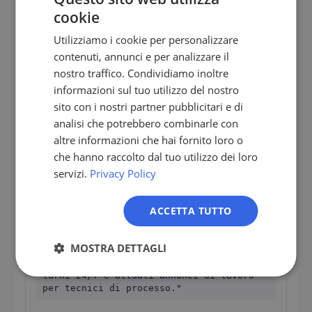
cookie
GERMAN
Approvvigionamento e direzione dello
Utilizziamo i cookie per personalizzare
stabilimento in iniezione automotive
EN
contenuti, annunci e per analizzare il
ES
nostro traffico. Condividiamo inoltre
Riciclato o macinatura
informazioni sul tuo utilizzo del nostro
FR
sito con i nostri partner pubblicitari e di
IT
„Trasformatori di film e
analisi che potrebbero combinarle con
imballaggio con pressione di conformità
NL
altre informazioni che hai fornito loro o
PPWR e strategia di riciclaggio attiva."
che hanno raccolto dal tuo utilizzo dei loro
PL
servizi.
Privacy Policy
Produttori di film e imballaggio interessati dal
PPWR
ACCETTA TUTTO
Software MES o audit energetico
MOSTRA DETTAGLI
„Aziende medie a iniezione con
turni 24/7 e attuali annunci di lavoro
per tecnici di processo."