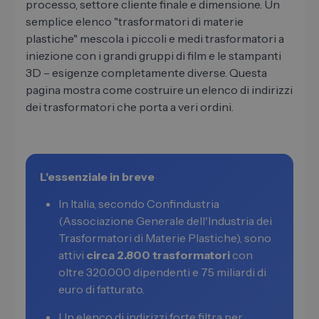
processo, settore cliente finale e dimensione. Un
semplice elenco "trasformatori di materie
plastiche" mescola i piccoli e medi trasformatori a
iniezione con i grandi gruppi di film e le stampanti
3D – esigenze completamente diverse. Questa
pagina mostra come costruire un elenco di indirizzi
dei trasformatori che porta a veri ordini.
L'essenziale in breve
In Italia, secondo Confindustria
(Associazione Generale dell'Industria dei
Trasformatori di Materie Plastiche), sono
attivi
circa 2.800 trasformatori
con
oltre 320.000 dipendenti e 75 miliardi di
euro di fatturato.
Un elenco di indirizzi forte filtra per