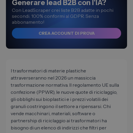
Generare lead B2B con l'IA?
Con LeadScraper crei liste B2B adatte in pochi
secondi. 100% conformi al GDPR. Senza
abbonamento!
CREA ACCOUNT DI PROVA
I trasformatori di materie plastiche
attraverseranno nel 2026 un massiccia
trasformazione normativa. Il regolamento UE sulla
confezione (PPWR), le nuove quote di riciclaggio,
gli obblighi sui bioplastici e i prezzi volatili dei
granuli costringono il settore a ripensarsi. Chi
vende macchinari, materiali, software o
partnership di riciclaggio ai trasformatori ha
bisogno di un elenco di indirizzi che filtri per