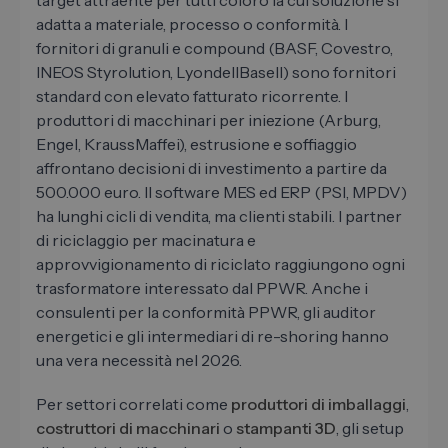
target attraente per tutti coloro la cui soluzione si
adatta a materiale, processo o conformità. I
fornitori di granuli e compound (BASF, Covestro,
INEOS Styrolution, LyondellBasell) sono fornitori
standard con elevato fatturato ricorrente. I
produttori di macchinari per iniezione (Arburg,
Engel, KraussMaffei), estrusione e soffiaggio
affrontano decisioni di investimento a partire da
500.000 euro. Il software MES ed ERP (PSI, MPDV)
ha lunghi cicli di vendita, ma clienti stabili. I partner
di riciclaggio per macinatura e
approvvigionamento di riciclato raggiungono ogni
trasformatore interessato dal PPWR. Anche i
consulenti per la conformità PPWR, gli auditor
energetici e gli intermediari di re-shoring hanno
una vera necessità nel 2026.
Per settori correlati come
produttori di imballaggi
,
costruttori di macchinari
o
stampanti 3D
, gli setup