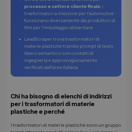
processo e settore cliente finale
: i
trasformatori a iniezione per l'automotive
funzionano diversamente dai produttori di
film per l'imballaggio alimentare.
LeadScraper trova trasformatori di
materie plastiche tramite prompt di testo
libero semantico con contatti di
ingegneria e approvvigionamento
verificati dall'area italiana.
Chi ha bisogno di elenchi di indirizzi
per i trasformatori di materie
plastiche e perché
I trasformatori di materie plastiche sono un gruppo