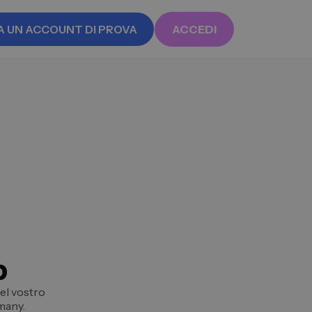
A UN ACCOUNT DI PROVA
ACCEDI
p
el vostro
many.