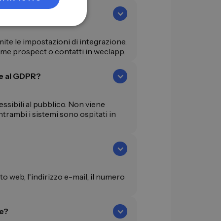
IT
eclapp?
NL
PL
ite le impostazioni di integrazione.
ome prospect o contatti in weclapp.
e al GDPR?
essibili al pubblico. Non viene
ntrambi i sistemi sono ospitati in
o web, l'indirizzo e-mail, il numero
e?