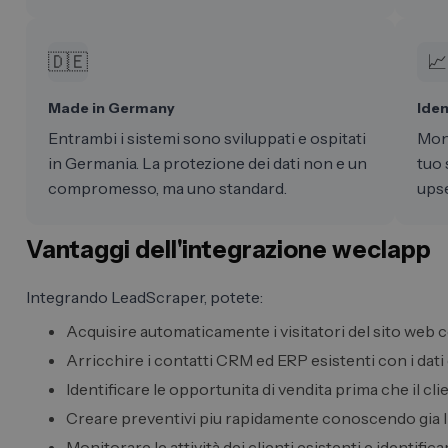
🇩🇪
📈
Made in Germany
Iden
Entrambi i sistemi sono sviluppati e ospitati
Moni
in Germania. La protezione dei dati non e un
tuo 
compromesso, ma uno standard.
upse
Vantaggi dell'integrazione weclapp
Integrando LeadScraper, potete:
Acquisire automaticamente i visitatori del sito web
Arricchire i contatti CRM ed ERP esistenti con i dati d
Identificare le opportunita di vendita prima che il cli
Creare preventivi piu rapidamente conoscendo gia l'
Monitorare le attività dei clienti esistenti e identific