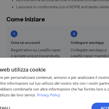
Lavorare in conformita con il GDPR, entrambi i siste
Come iniziare
1
2
Crea un account
Collegare weclapp
Registratevi su LeadScraper
Collegate weclapp a
o avviate una prova gratuita.
LeadScraper tramite 
impostazioni di integ
nella vostra dashboar
web utilizza cookie
ie per personalizzare contenuti, annunci e per analizzare il nostro 
re informazioni sul tuo utilizzo del nostro sito con i nostri partne
Disponibile con tutti i piani LeadScraper · Vedi i 
trebbero combinarle con altre informazioni che hai fornito loro o
ilizzo dei loro servizi.
Privacy Policy
Domande frequenti sulla generazione 
weclapp - LeadScraper
TAGLI
ACC