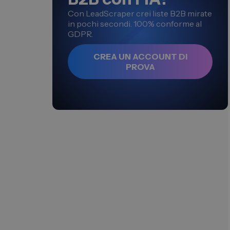
Con LeadScraper crei liste B2B mirate
in pochi secondi. 100% conforme al
GDPR.
CREA UN ACCOUNT DI
PROVA