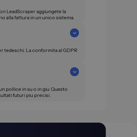
on LeadScraper aggiungete la
no alla fattura in un unico sistema.
ver tedeschi. La conformita al GDPR
un pollice in su o in giu. Questo
tati futuri piu precisi.