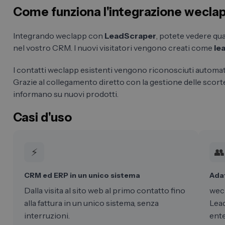
Come funziona l'integrazione wecla
Integrando weclapp con
LeadScraper
, potete vedere qua
nel vostro CRM. I nuovi visitatori vengono creati come
le
I contatti weclapp esistenti vengono riconosciuti automati
Grazie al collegamento diretto con la gestione delle scorte, 
informano su nuovi prodotti.
Casi d'uso
⚡
👥
CRM ed ERP in un unico sistema
Adat
Dalla visita al sito web al primo contatto fino
wecl
alla fattura in un unico sistema, senza
Lead
interruzioni.
ente