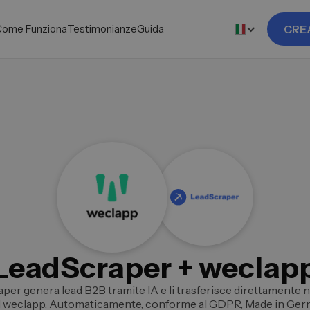
Come Funziona
Testimonianze
Guida
CRE
LeadScraper + weclap
per genera lead B2B tramite IA e li trasferisce direttamente n
weclapp. Automaticamente, conforme al GDPR, Made in Ger