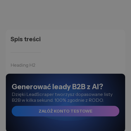
Spis treści
Heading H2
Generować leady B2B z AI?
Dzięki LeadScraper tworzysz dopasowane listy
B2B w kilka sekund. 100% zgodnie z RODO.
ZAŁÓŻ KONTO TESTOWE