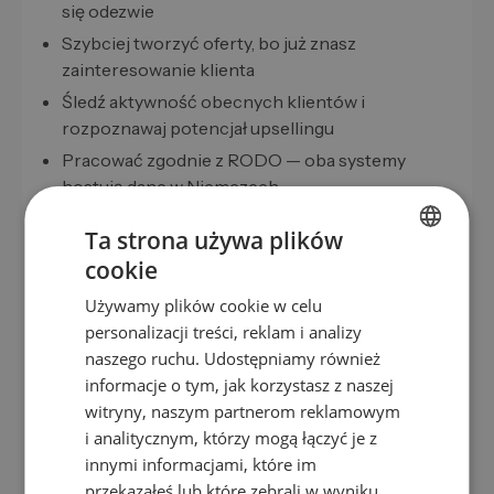
się odezwie
Szybciej tworzyć oferty, bo już znasz
zainteresowanie klienta
Śledź aktywność obecnych klientów i
rozpoznawaj potencjał upsellingu
Pracować zgodnie z RODO — oba systemy
hostują dane w Niemczech
Ta strona używa plików
Jak zacząć
cookie
GERMAN
Używamy plików cookie w celu
1
2
EN
personalizacji treści, reklam i analizy
Załóż konto
Połącz weclapp
ES
naszego ruchu. Udostępniamy również
Zarejestruj się w
Połącz weclapp z
informacje o tym, jak korzystasz z naszej
FR
LeadScraper lub
LeadScraper przez
witryny, naszym partnerom reklamowym
IT
rozpocznij
ustawienia
i analitycznym, którzy mogą łączyć je z
bezpłatny okres
integracji w swoim
NL
innymi informacjami, które im
próbny.
panelu.
przekazałeś lub które zebrali w wyniku