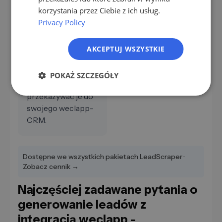
PL
korzystania przez Ciebie z ich usług.
Privacy Policy
3
Generuj leady
AKCEPTUJ WSZYSTKIE
Zacznij generować
leady B2B i
POKAŻ SZCZEGÓŁY
automatycznie
przekazywać je do
swojego weclapp-
CRM.
Dostępne we wszystkich pakietach LeadScraper ·
Zobacz cennik →
Najczęściej zadawane pytania o
generowanie leadów z
integracją weclapp -