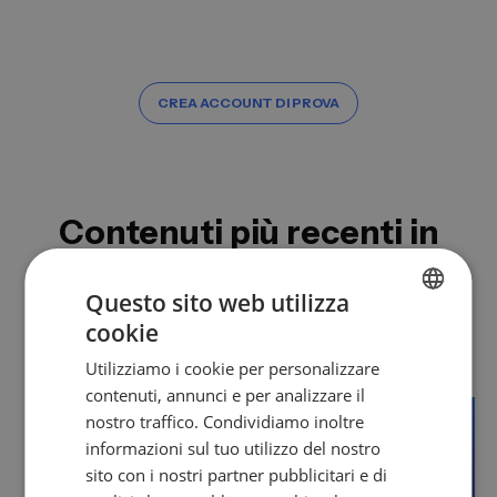
Un tool che funziona semplicemente ed è pronto
all'uso da subito.
CREA ACCOUNT DI PROVA
Contenuti più recenti in
Vendite B2B
Questo sito web utilizza
Come l'IA sta cambiando le vendite? Quali strumenti
portano davvero risultati? I nostri articoli ti offrono
cookie
GERMAN
approfondimenti attuali e veri esempi pratici.
Utilizziamo i cookie per personalizzare
EN
contenuti, annunci e per analizzare il
ES
nostro traffico. Condividiamo inoltre
informazioni sul tuo utilizzo del nostro
FR
sito con i nostri partner pubblicitari e di
IT