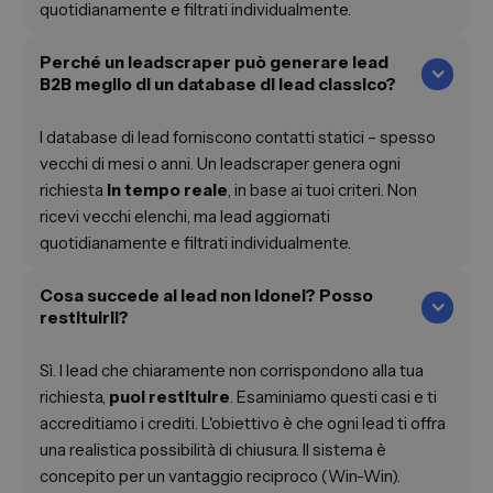
quotidianamente e filtrati individualmente.
Perché un leadscraper può generare lead
B2B meglio di un database di lead classico?
I database di lead forniscono contatti statici – spesso
vecchi di mesi o anni. Un leadscraper genera ogni
richiesta
in tempo reale
, in base ai tuoi criteri. Non
ricevi vecchi elenchi, ma lead aggiornati
quotidianamente e filtrati individualmente.
Cosa succede ai lead non idonei? Posso
restituirli?
Sì. I lead che chiaramente non corrispondono alla tua
richiesta,
puoi restituire
. Esaminiamo questi casi e ti
accreditiamo i crediti. L'obiettivo è che ogni lead ti offra
una realistica possibilità di chiusura. Il sistema è
concepito per un vantaggio reciproco (Win-Win).