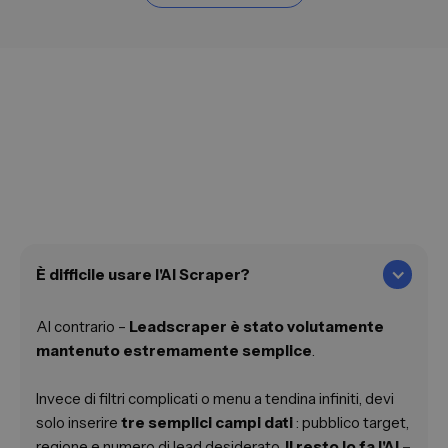
info@leadscraper.de
È difficile usare l'AI Scraper?
Al contrario –
Leadscraper è stato volutamente
mantenuto estremamente semplice
.
Invece di filtri complicati o menu a tendina infiniti, devi
solo inserire
tre semplici campi dati
: pubblico target,
regione e numero di lead desiderato.
Il resto lo fa l'AI –