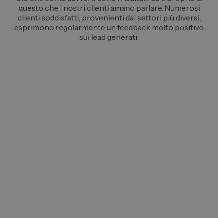
questo che i nostri clienti amano parlare. Numerosi
clienti soddisfatti, provenienti dai settori più diversi,
esprimono regolarmente un feedback molto positivo
sui lead generati.
Linda Valenti
Marketing Operations, B2B SaaS
Export CSV, schema pulito, nessun problema di
encoding. Va direttamente in HubSpot senza
workaround.
Stefania Bauer
Sales Manager, servizi PMI
Abbiamo controllato manualmente 30 lead: 28
corretti, 2 non aggiornati. Ottimo livello per dati
B2B.
Sandra Novelli
Sales Manager