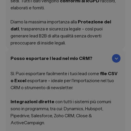
sedi. Tutti i dati vengono
conformi al RGPD
raccolti,
elaborati e forniti.
Diamo la massima importanza alla
Protezione dei
dati
, trasparenza e sicurezza legale – così puoi
generare lead B2B di alta qualità senza doverti
preoccupare di insidie legali.
Posso esportare i lead nel mio CRM?
Sì. Puoi esportare facilmente i tuoi lead come
file CSV
o Excel
esportare – ideale per l'importazione nel tuo
CRM o strumento di newsletter.
Integrazioni dirette
con tutti i sistemi più comuni
sono in programma, tra cui: Dynamics, Hubspot,
Pipedrive, Salesforce, Zoho CRM, Close &
ActiveCampaign.