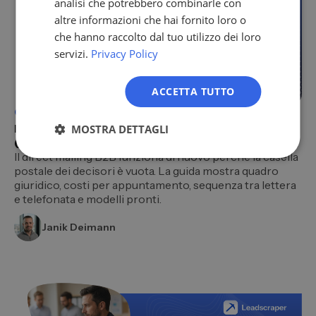
analisi che potrebbero combinarle con
NL
altre informazioni che hai fornito loro o
che hanno raccolto dal tuo utilizzo dei loro
PL
servizi.
Privacy Policy
ACCETTA TUTTO
Outbound e Acquisizione
27.07.2026
Direct mailing B2B: acquisire nuovi clienti per posta
MOSTRA DETTAGLI
(guida 2026)
Il direct mailing B2B funziona di nuovo perché la casella
postale dei decisori è vuota. La guida mostra quadro
giuridico, costi per appuntamento, sequenza tra lettera
e telefonata e modelli pronti.
Janik Deimann