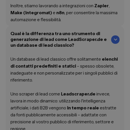
Inoltre, stiamo lavorando a integrazioni con
Zapier
,
Make (Integromat)
e
n8n
, per consentire la massima
automazione e flessibilità.
Qual è la differenza tra uno strumento di
generazione di lead come LeadScraper.de e
un database di lead classico?
Un database di lead classico offre solitamente
elenchi
di contatti predefiniti e statici
– spesso obsolete,
inadeguate e non personalizzate per i singoli pubblici di
riferimento.
Uno scraper di lead come
Leadscraper.de
invece,
lavora in modo dinamico: utilizzando l'intelligenza
artificiale, i dati B2B vengono
in tempo reale
estratte
da fonti pubblicamente accessibili – adattate con
precisione al vostro pubblico di riferimento, settore e
regione.