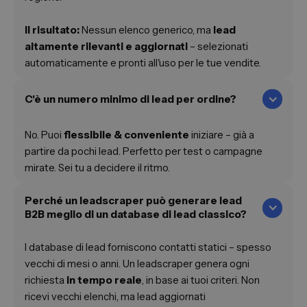
Il risultato:
Nessun elenco generico, ma
lead
altamente rilevanti e aggiornati
– selezionati
automaticamente e pronti all'uso per le tue vendite.
C'è un numero minimo di lead per ordine?
No. Puoi
flessibile
& conveniente
iniziare – già a
partire da pochi lead. Perfetto per test o campagne
mirate. Sei tu a decidere il ritmo.
Perché un leadscraper può generare lead
B2B meglio di un database di lead classico?
I database di lead forniscono contatti statici – spesso
vecchi di mesi o anni. Un leadscraper genera ogni
richiesta
in tempo reale
, in base ai tuoi criteri. Non
ricevi vecchi elenchi, ma lead aggiornati