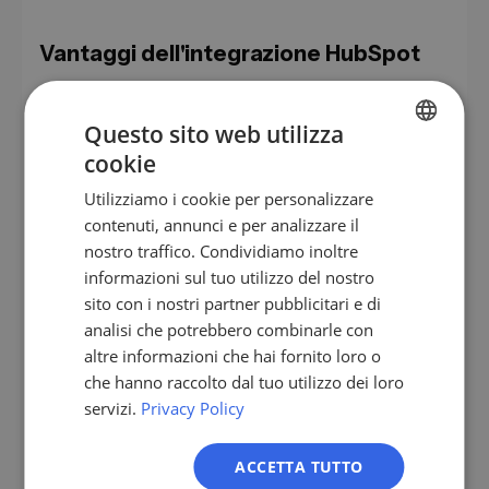
Vantaggi dell'integrazione HubSpot
Integrando il vostro CRM con LeadScraper, potete:
Questo sito web utilizza
Identificare le aziende che visitano il vostro sito
cookie
web e che sono gia presenti nel vostro CRM
GERMAN
Inviare automaticamente o manualmente i
Utilizziamo i cookie per personalizzare
EN
risultati di ricerca da LeadScraper a HubSpot
contenuti, annunci e per analizzare il
ES
nostro traffico. Condividiamo inoltre
Creare nuove aziende in HubSpot con i dati
informazioni sul tuo utilizzo del nostro
FR
LeadScraper
sito con i nostri partner pubblicitari e di
Creare nuove attivita o deal per le aziende
IT
analisi che potrebbero combinarle con
collegate direttamente da LeadScraper
NL
altre informazioni che hai fornito loro o
Includere o escludere dai feed le aziende gia
che hanno raccolto dal tuo utilizzo dei loro
PL
presenti nel CRM
servizi.
Privacy Policy
Filtrare i feed per stato del deal, commerciale e
altri criteri
ACCETTA TUTTO
Inviare notifiche via e-mail o Slack al