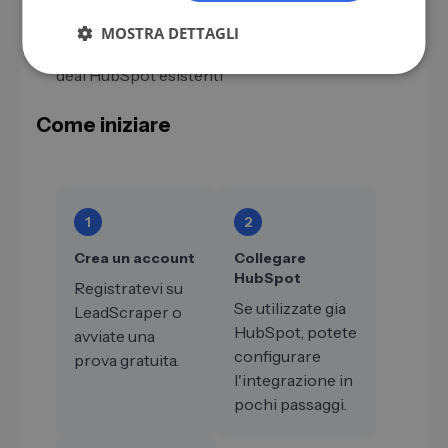
commerciale responsabile
MOSTRA DETTAGLI
Visualizzare i contatti pertinenti e aggiungerli ai
deal HubSpot esistenti
Come iniziare
1
2
Crea un account
Collegare
HubSpot
Registratevi su
Se utilizzate gia
LeadScraper o
HubSpot, potete
avviate una
configurare
prova gratuita.
l'integrazione in
pochi passaggi.