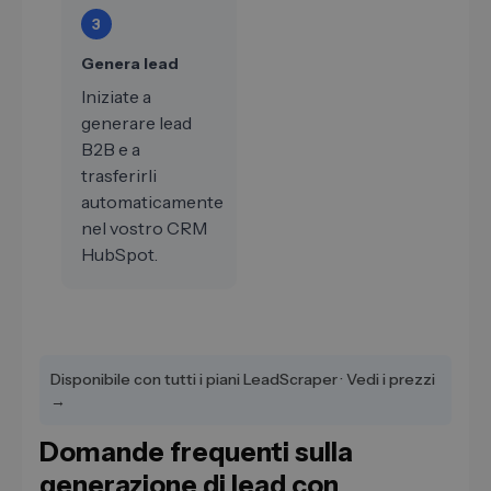
3
Genera lead
Iniziate a
generare lead
B2B e a
trasferirli
automaticamente
nel vostro CRM
HubSpot.
Disponibile con tutti i piani LeadScraper · Vedi i prezzi
→
Domande frequenti sulla
generazione di lead con