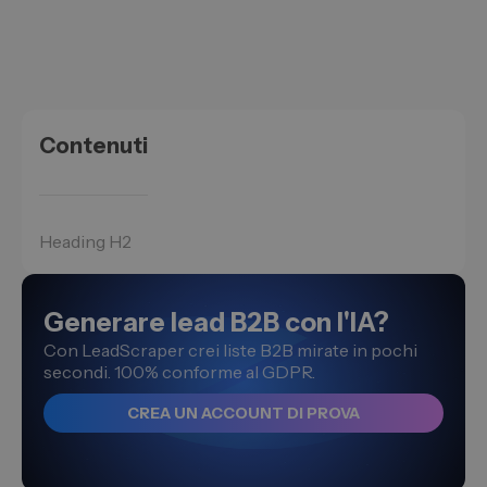
Contenuti
Heading H2
Generare lead B2B con l'IA?
Con LeadScraper crei liste B2B mirate in pochi
secondi. 100% conforme al GDPR.
CREA UN ACCOUNT DI PROVA