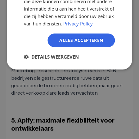
die deze kunnen combineren met andere
Prijzen
NL
informatie die u aan hen heeft verstrekt of
die zij hebben verzameld door uw gebruik
PL
Gratis plan beperkt
van hun diensten.
Privacy Policy
Betaalde plannen beschikbaar
ALLES ACCEPTEREN
DETAILS WEERGEVEN
Geschikt voor:
Marketing-, research- en analyseteams in B2B-
bedrijven die gestructureerde ruwe data uit
gedefinieerde bronnen nodig hebben, maar geen
direct verkoopklare leads verwachten.
5. Apify: maximale flexibiliteit voor
ontwikkelaars