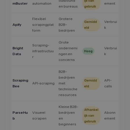
outbound
ijk van
mBuster
automation
ement
en bureaus
gebruik
Flexibel
Grotere
Verbrui
Gemidd
Apify
scrapingplat
B2B-
k
eld
form
bedrijven
Grote
Scraping-
Bright
ondernemi
Verbrui
infrastructuu
Hoog
Data
ngen en
k
r
concerns
B2B-
bedrijven
Scraping
API-
Gemidd
API-scraping
met
Bee
calls
eld
technische
resources
Kleine B2B-
Afhankel
ParseHu
Visueel
bedrijven
Abonn
ijk van
b
scrapen
en
ement
gebruik
beginners