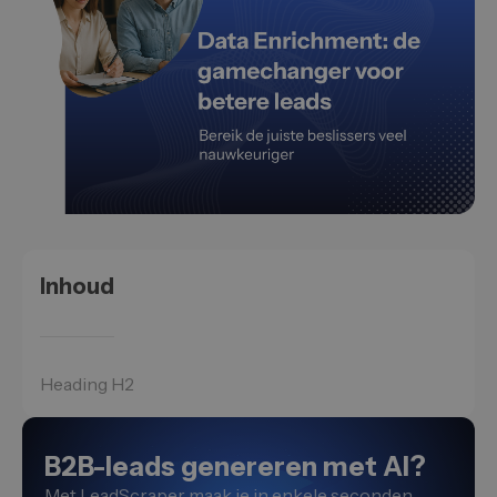
Inhoud
Heading H2
B2B-leads genereren met AI?
Met LeadScraper maak je in enkele seconden