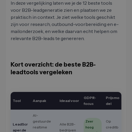
In deze vergelijking laten we je de 12 beste tools
voor B2B-leadgeneratie zien en plaatsen we ze
praktisch in context. Je ziet welke tools geschikt
zijn voor research, outbound-voorbereiding en e-
mailonderzoek, en welke daarvan echt helpen om
relevante B2B-leads te genereren.
Kort overzicht: de beste B2B-
leadtools vergeleken
GDPR-
Prijsmo
Tool
Aanpak
Ideaal voor
focus
del
AI-
gestuurde
Op
Zeer
LeadScr
Alle B2B-
realtime
creditb
hoog
aper.de
bedrijven