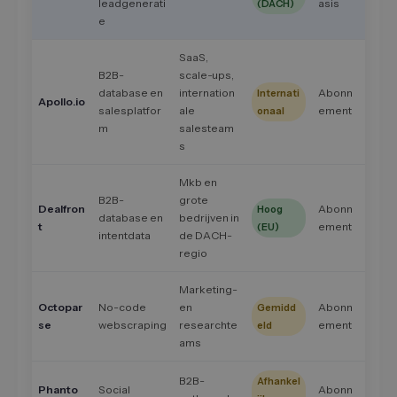
leadgenerati
asis
(DACH)
e
SaaS,
B2B-
scale-ups,
database en
internation
Abonn
Internati
Apollo.io
salesplatfor
ale
ement
onaal
m
salesteam
s
Mkb en
B2B-
grote
Dealfron
Abonn
Hoog
database en
bedrijven in
t
ement
(EU)
intentdata
de DACH-
regio
Marketing-
Octopar
No-code
en
Abonn
Gemidd
se
webscraping
researchte
ement
eld
ams
B2B-
Afhankel
Phanto
Social
Abonn