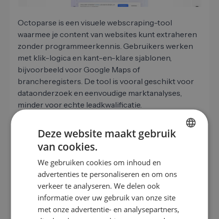
Octoparse is een visuele webscraping-tool
waarmee je content van websites kunt extraheren
zonder programmeerkennis. Gebruikers werken
met klik-logica en kant-en-klare sjablonen,
bijvoorbeeld voor Google Maps of
brancheregisters. De tool is vooral geschikt voor
dataonderzoek en eenvoudige marktanalyses,
minder voor echte leadkwalificatie.
Deze website maakt gebruik
van cookies.
Voordelen
GERMAN
We gebruiken cookies om inhoud en
EN
Point-and-click-interface
advertenties te personaliseren en om ons
ES
verkeer te analyseren. We delen ook
Veel sjablonen (Google Maps, registers)
informatie over uw gebruik van onze site
FR
Cloudscraping en planning
met onze advertentie- en analysepartners,
IT