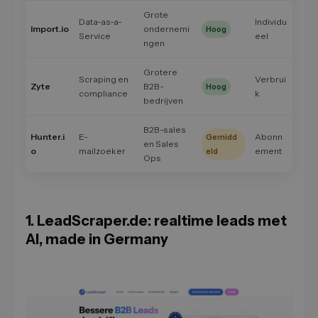
Grote
Data-as-a-
Individu
Import.io
ondernemi
Hoog
Service
eel
ngen
Grotere
Scraping en
Verbrui
Zyte
B2B-
Hoog
compliance
k
bedrijven
B2B-sales
Hunter.i
E-
Abonn
Gemidd
en Sales
o
mailzoeker
ement
eld
Ops
1. LeadScraper.de: realtime leads met
AI, made in Germany