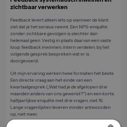
zichtbaar verwerken
Feedback levert alleen iets op wanneer de klant
ziet dat je het serieus neemt. Een NPS-enquête
zonder zichtbare gevolgen is slechter dan
helemaal geen. Vestig in plaats daarvan een vaste
loop: feedback inwinnen, intern verdelen, bij het
volgende gesprek bespreken wat er is
doorgevoerd.
Uit mijn ervaring werken twee formaten het beste.
Een directe vraag aan het einde van een
kwartaalgesprek („Wat had je de afgelopen drie
maanden anders van ons gewenst?") en een korte,
halfjaarlijkse enquête met drie vragen, niet 15.
Lange vragenlijsten leveren minder antwoorden
op, niet meer.