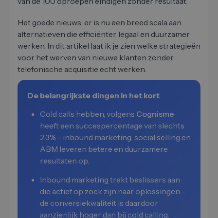
van de 100 oproepen eindigen zonder resultaat.
Het goede nieuws: er is nu een breed scala aan
alternatieven die efficiënter, legaal en duurzamer
werken. In dit artikel laat ik je zien welke strategieën
voor het werven van nieuwe klanten zonder
telefonische acquisitie echt werken.
De belangrijkste dingen in het kort
Cold calls hebben, volgens
Cognisme
heeft een succespercentage van slechts
2,3% - inbound marketing, social selling en
ABM leveren betere en duurzamere
resultaten op.
Inbound marketing trekt beslissers aan
die actief op zoek zijn naar oplossingen -
de conversiekwaliteit is daardoor
aanzienlijk hoger dan bij cold calling.