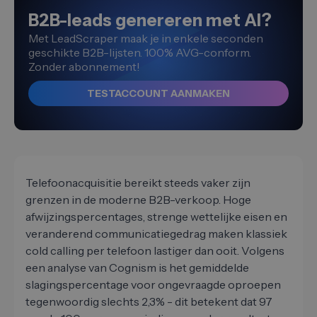
B2B-leads genereren met AI?
Met LeadScraper maak je in enkele seconden
geschikte B2B-lijsten. 100% AVG-conform.
Zonder abonnement!
TESTACCOUNT AANMAKEN
Telefoonacquisitie bereikt steeds vaker zijn
grenzen in de moderne B2B-verkoop. Hoge
afwijzingspercentages, strenge wettelijke eisen en
veranderend communicatiegedrag maken klassiek
cold calling per telefoon lastiger dan ooit. Volgens
een analyse van Cognism is het gemiddelde
slagingspercentage voor ongevraagde oproepen
tegenwoordig slechts 2,3% - dit betekent dat 97