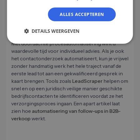
Integratie van verschillende kanalen:
Combineer e-mailmarketing, social selling en
ALLES ACCEPTEREN
website-interacties in een centraal platform om
consistente klantervaringen te creëren.
DETAILS WEERGEVEN
Met doordachte procesautomatisering wint u
waardevolle tijd voor individueel advies. Als je ook
het contactonderzoek automatiseert, kun je vrijwel
zonder handmatig werk het hele traject vanaf de
eerste lead tot aan een gekwalificeerd gesprek in
kaart brengen. Tools zoals
LeadScraper
helpen om
snel en op een juridisch veilige manier geschikte
bedrijfscontacten te identificeren voordat ze het
verzorgingsproces ingaan. Een apart artikel laat
zien hoe
automatisering van follow-ups in B2B-
verkoop
werkt.