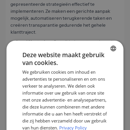
gepresenteerde strategieën effectief te
implementeren. Ze maken een gerichte aanpak
mogelijk, automatiseren terugkerende taken en
creëren transparantie gedurende het gehele
klanttraject.
Lead Nurturing:
Ontwikkel geautomatiseerde
e-mailcampagnes om leads van relevante
Deze website maakt gebruik
inhoud te voorzien en hen stap voor stap naar
van cookies.
verkoopvolwassenheid te leiden.
GERMAN
Praktijkvoorbeeld: Na het downloaden van een
We gebruiken cookies om inhoud en
EN
whitepaper ontvangt een lead eerst verdere
advertenties te personaliseren en om ons
informatie en wordt later uitgenodigd voor een
ES
verkeer te analyseren. We delen ook
webinar.
informatie over uw gebruik van onze site
FR
Transparante gegevens:
Een modern CRM
met onze advertentie- en analysepartners,
IT
maakt een naadloze tracking van alle
die deze kunnen combineren met andere
contactpunten mogelijk. Zo kunt u identificeren
NL
informatie die u aan hen heeft verstrekt of
welke maatregelen bijzonder effectief zijn en uw
die zij hebben verzameld door uw gebruik
PL
verkoopstrategie gericht kunnen optimaliseren.
van hun diensten.
Privacy Policy