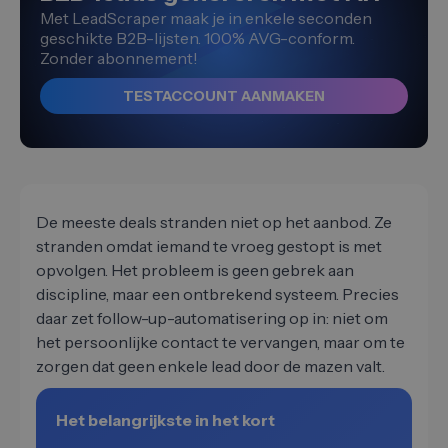
Met LeadScraper maak je in enkele seconden
geschikte B2B-lijsten. 100% AVG-conform.
Zonder abonnement!
TESTACCOUNT AANMAKEN
De meeste deals stranden niet op het aanbod. Ze
stranden omdat iemand te vroeg gestopt is met
opvolgen. Het probleem is geen gebrek aan
discipline, maar een ontbrekend systeem. Precies
daar zet follow-up-automatisering op in: niet om
het persoonlijke contact te vervangen, maar om te
zorgen dat geen enkele lead door de mazen valt.
Het belangrijkste in het kort