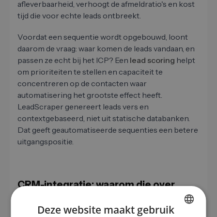
afleverbaarheid, verhoogt de afmeldratio's en kost
tijd die voor echte leads ontbreekt.
Voordat een sequentie wordt opgebouwd, loont
daarom de vraag: waar komen de leads vandaan, en
passen ze echt bij het ICP? Een
lead scoring
helpt
om prioriteiten te stellen en capaciteit te
concentreren op de contacten waar
automatisering het grootste effect heeft.
LeadScraper genereert leads vers en
contextgebaseerd, niet uit statische databanken.
Dat geeft geautomatiseerde sequenties een betere
uitgangspositie.
CRM-integratie: waarom die over
succes of mislukking beslist
Deze website maakt gebruik