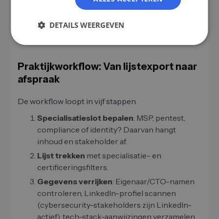
DFIR-specialisten zijn niet goed af te beelden via
branchecodes – een vrij-tekstprompt vindt ze.
DETAILS WEERGEVEN
Praktijkworkflow: Van lijstexport naar
afspraak
De workflow loopt in vijf stappen.
Specialisatieslot bepalen
: MSP, pentest,
compliance of identity? Daarvan hangt
inhoud en stakeholder af.
Lijst trekken
met specialisatie- en
certificeringsfilters.
Gegevens verrijken
: Eigenaar/CTO-namen
controleren, LinkedIn-profiel scannen
(cybersecurity-stakeholders zijn LinkedIn-
actief), tech-stack-aanwijzingen verzamelen.