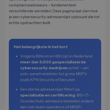
complianceadviseurs – fundamenteel
verschillende werelden. Deze pagina laat zien hoe
je een cybersecurity-adressenlijst opbouwt die tot
echte opdrachten leidt.
Het belangrijkste in het kort
Volgens Bitkom en BSI zijn in Nederland
meer dan 3.000 gespecialiseerde
cybersecurity-bedrijven
actief – van
solo-penetratietster tot grote MSP's
zoals KPN Security of Secunet.
Een sterke adressenlijst filtert op
specialisatie en certificering
: BSI-IT-
Grundschutz-adviseurs besluiten anders
dan red-team-operators of MSSP-