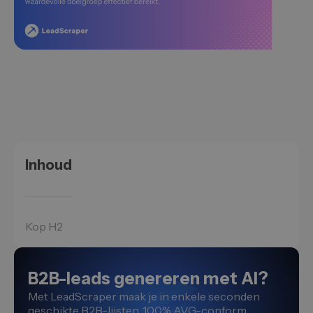
Inhoud
Kop H2
B2B-leads genereren met AI?
Met LeadScraper maak je in enkele seconden
geschikte B2B-lijsten. 100% AVG-conform.