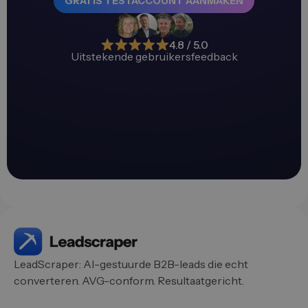
GRATIS TESTACCOUNT AANMAKEN
4.8 / 5.0
Uitstekende gebruikersfeedback
LeadScraper: AI-gestuurde B2B-leads die echt
converteren. AVG-conform. Resultaatgericht.