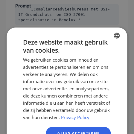
„Complianceadviesbureaus met BSI-
IT-Grundschutz- en ISO-27001-
specialisatie in Benelux."
ISO-27001-lead-auditors met klantvolume
Deze website maakt gebruik
van cookies.
Threat-intelligence of bug-
GERMAN
bounty-platform
We gebruiken cookies om inhoud en
EN
advertenties te personaliseren en om ons
ES
„Penetratietsters met OSCP-
verkeer te analyseren. We delen ook
gecertificeerd personeel en actieve
informatie over uw gebruik van onze site
FR
vacatures voor red-team-operators."
met onze advertentie- en analysepartners,
IT
die deze kunnen combineren met andere
Pentester-teams met schaalbehoeften
NL
informatie die u aan hen heeft verstrekt of
die zij hebben verzameld door uw gebruik
PL
van hun diensten.
Privacy Policy
Het voordeel wordt vooral duidelijk bij specialisten.
Aanbieders voor OT-security (industriële
ALLES ACCEPTEREN
installaties), automotive-security of forensische