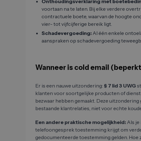
Onthoudingsverklaring met boetebedin
voortaan na te laten. Bij elke verdere over
contractuele boete, waarvan de hoogte ond
vier- tot vijfcijferige bereik ligt.
Schadevergoeding:
Al één enkele ontoel
aanspraken op schadevergoeding teweegb
Wanneer is cold email (beperkt
Er is een nauwe uitzondering:
§ 7 lid 3 UWG
st
klanten voor soortgelijke producten of dienste
bezwaar hebben gemaakt. Deze uitzondering ge
bestaande klantrelaties, niet voor echte koude
Een andere praktische mogelijkheid:
Als je
telefoongesprek toestemming krijgt om verdere
gedocumenteerde toestemming gelden. Hoe zo