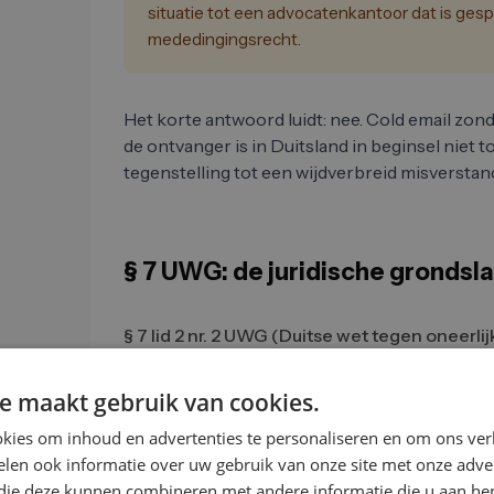
situatie tot een advocatenkantoor dat is gespe
mededingingsrecht.
Het korte antwoord luidt: nee. Cold email zo
de ontvanger is in Duitsland in beginsel niet t
tegenstelling tot een wijdverbreid misversta
§ 7 UWG: de juridische grondsl
§ 7 lid 2 nr. 2 UWG (Duitse wet tegen oneerl
mailreclame zonder uitdrukkelijke toestemmin
onredelijke hinder. De wet maakt daarbij ge
e maakt gebruik van cookies.
en bedrijven. Een reclamemail naar de inkoopaf
kies om inhoud en advertenties te personaliseren en om ons ver
ontoelaatbaar als een naar een privépersoon.
len ook informatie over uw gebruik van onze site met onze adver
Veel verkopers beschouwen B2B-koude acquisit
 die deze kunnen combineren met andere informatie die u aan hen