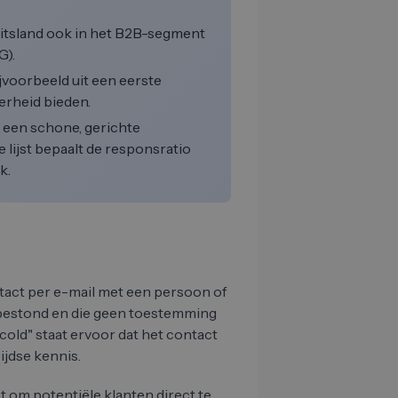
uitsland ook in het B2B-segment
G).
voorbeeld uit een eerste
erheid bieden.
t een schone, gerichte
e lijst bepaalt de responsratio
k.
tact per e-mail met een persoon of
e bestond en die geen toestemming
old" staat ervoor dat het contact
ijdse kennis.
t om potentiële klanten direct te