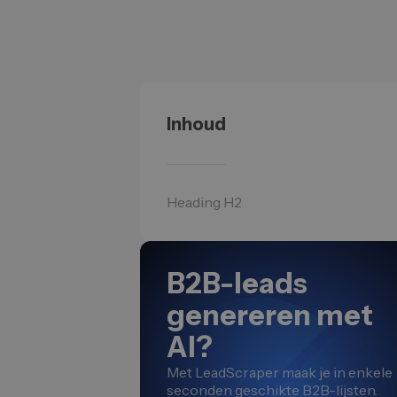
Inhoud
Heading H2
B2B-leads
genereren met
AI?
Met LeadScraper maak je in enkele
seconden geschikte B2B-lijsten.