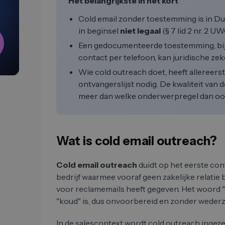
Het belangrijkste in het kort
Cold email zonder toestemming is in D
in beginsel
niet legaal
(§ 7 lid 2 nr. 2 UW
Een gedocumenteerde toestemming, bij
contact per telefoon, kan juridische zek
Wie cold outreach doet, heeft allereers
ontvangerslijst nodig. De kwaliteit van d
meer dan welke onderwerpregel dan oo
Wat is cold email outreach?
Cold email outreach
duidt op het eerste con
bedrijf waarmee vooraf geen zakelijke relati
voor reclamemails heeft gegeven. Het woord "c
"koud" is, dus onvoorbereid en zonder wederz
In de salescontext wordt cold outreach ingeze