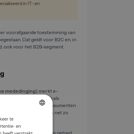
cialiseerd in IT- en
nder voorafgaande toestemming van
oegestaan. Dat geldt voor B2C en, in
nd, ook voor het B2B-segment.
ag
ijke mededinging)
merkt e-
g van de ontvanger aan als
en onderscheid tussen consumenten
deling van een bedrijf is net zo
keer te
GERMAN
tentie- en
EN
ie per mail als een grijs gebied.
 heeft verstrekt