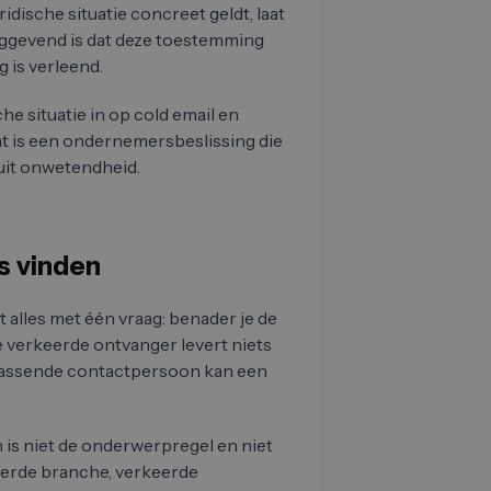
dische situatie concreet geldt, laat
aggevend is dat deze toestemming
 is verleend.
e situatie in op cold email en
at is een ondernemersbeslissing die
uit onwetendheid.
s vinden
lt alles met één vraag: benader je de
 verkeerde ontvanger levert niets
 passende contactpersoon kan een
is niet de onderwerpregel en niet
keerde branche, verkeerde