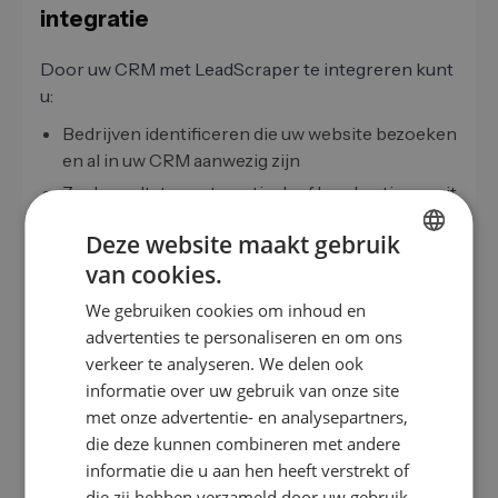
integratie
Door uw CRM met LeadScraper te integreren kunt
u:
Bedrijven identificeren die uw website bezoeken
en al in uw CRM aanwezig zijn
Zoekresultaten automatisch of handmatig vanuit
LeadScraper naar Zoho CRM sturen
Deze website maakt gebruik
Nieuwe contacten in Zoho CRM aanmaken met
van cookies.
LeadScraper-gegevens
GERMAN
We gebruiken cookies om inhoud en
Zoho-workflows activeren wanneer
EN
advertenties te personaliseren en om ons
doelbedrijven uw website bezoeken
ES
verkeer te analyseren. We delen ook
Lead scoring verbeteren op basis van
informatie over uw gebruik van onze site
FR
websitegedrag
met onze advertentie- en analysepartners,
Duplicaten automatisch voorkomen door CRM-
IT
die deze kunnen combineren met andere
matching
NL
informatie die u aan hen heeft verstrekt of
E-mail- of Slack-meldingen naar de
die zij hebben verzameld door uw gebruik