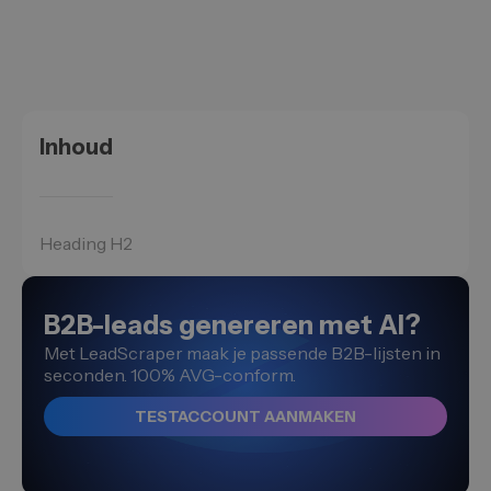
Inhoud
Heading H2
B2B-leads genereren met AI?
Met LeadScraper maak je passende B2B-lijsten in
seconden. 100% AVG-conform.
TESTACCOUNT AANMAKEN