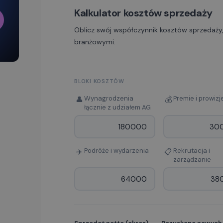
Kalkulator kosztów sprzedaży
Oblicz swój współczynnik kosztów sprzedaży,
branżowymi.
BLOKI KOSZTÓW
Wynagrodzenia
Premie i prowizj
👤
💰
łącznie z udziałem AG
Podróże i wydarzenia
Rekrutacja i
✈️
📋
zarządzanie