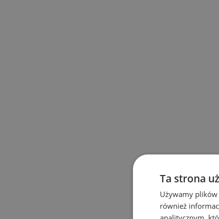
Ta strona u
Używamy plików co
również informac
analitycznym, któ