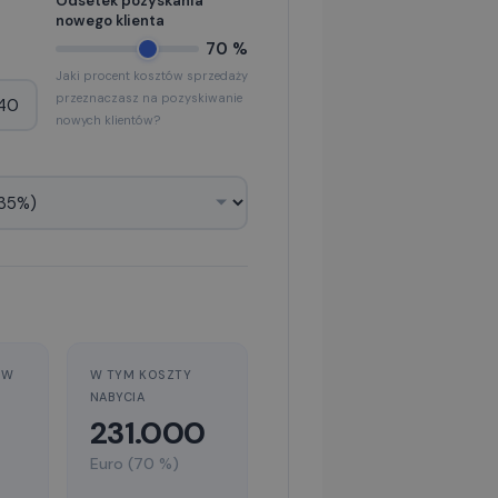
Odsetek pozyskania
nowego klienta
70 %
Jaki procent kosztów sprzedaży
przeznaczasz na pozyskiwanie
nowych klientów?
ÓW
W TYM KOSZTY
NABYCIA
231.000
Euro (70 %)