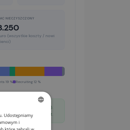
AC NIECZYSZCZONY
8.250
uro (wszystkie koszty / nowi
lienci)
nts 19 %
Recruiting 12 %
 SaaS / Software (20–35 %).
stition das Wachstum bremst.
chu. Udostępniamy
GERMAN
klamowym i
EN
ub które zebrali w