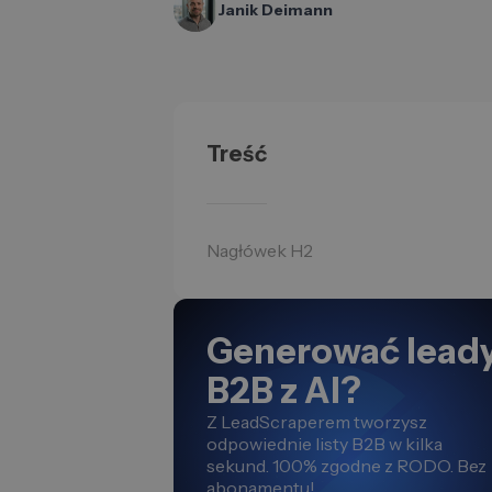
Janik Deimann
Treść
Nagłówek H2
Generować lead
B2B z AI?
Z LeadScraperem tworzysz
odpowiednie listy B2B w kilka
sekund. 100% zgodne z RODO. Bez
abonamentu!