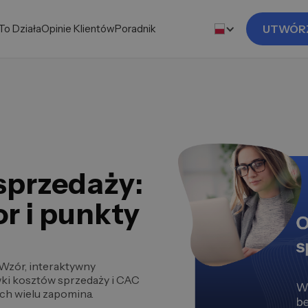
To Działa
Opinie Klientów
Poradnik
UTWÓR
 sprzedaży:
or i punkty
 Wzór, interaktywny
wki kosztów sprzedaży i CAC
ych wielu zapomina.