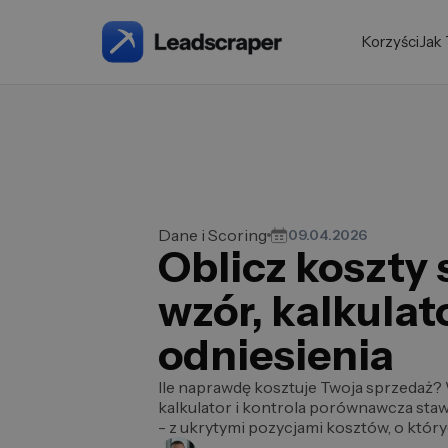
Korzyści
Jak 
Dane i Scoring
09.04.2026
Oblicz koszty
wzór, kalkulat
odniesienia
Ile naprawdę kosztuje Twoja sprzedaż?
kalkulator i kontrola porównawcza sta
- z ukrytymi pozycjami kosztów, o któr