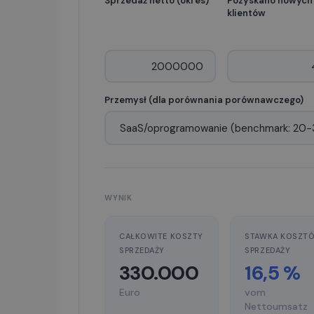
Sprzedaż netto (okres)
Pozyskano nowych
klientów
Przemysł (dla porównania porównawczego)
WYNIK
CAŁKOWITE KOSZTY
STAWKA KOSZT
SPRZEDAŻY
SPRZEDAŻY
330.000
16,5 %
Euro
vom
Nettoumsatz