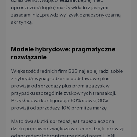
działa demotywująco.
Ważne:
Lepiej mieć
uproszczoną logikę marży wkładu z jasnymi
zasadami niż „prawdziwy” zysk oznaczony czarną
skrzynką.
Modele hybrydowe: pragmatyczne
rozwiązanie
Większość średnich firm B2B najlepiej radzi sobie
z hybrydą: wynagrodzenie podstawowe plus
prowizja od sprzedaży plus premia za zysk w
przypadku szczególnie zyskownych transakcji.
Przykładowa konfiguracja: 60% stawki, 30%
prowizji od sprzedaży, 10% premii za marżę.
Ma to dwa skutki: sprzedaż jest zabezpieczona
dzięki poprawce, zwiększa wolumen dzięki prowizji
od sprzedaży i chroni marżę dzięki premii. Jeśli