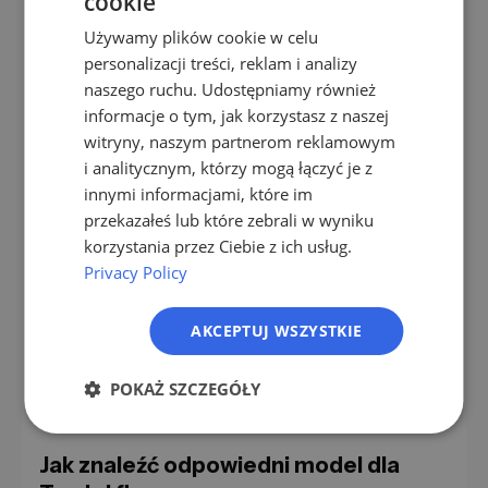
cookie
GERMAN
narzędzie towarzyszące
Używamy plików cookie w celu
EN
Bez względu na model: bez dyscypliny
personalizacji treści, reklam i analizy
ES
negocjacyjnej w zespole jakakolwiek logika
naszego ruchu. Udostępniamy również
prowizyjna spala marże. Obowiązkowe są jasne
informacje o tym, jak korzystasz z naszej
FR
zasady rabatów, zwiększone zgody na niektóre
witryny, naszym partnerom reklamowym
IT
rabaty, udokumentowane minimalne marże na
i analitycznym, którzy mogą łączyć je z
produkt.
NL
innymi informacjami, które im
przekazałeś lub które zebrali w wyniku
PL
Każdy, kto zbyt szybko udziela rabatów
korzystania przez Ciebie z ich usług.
sprzedażowych z odruchem „Chcemy transakcji”,
Privacy Policy
wpadnie w pułapkę marży, nawet przy prowizji od
zysku. Jaka wstępna kwalifikacja chroni przed tym,
AKCEPTUJ WSZYSTKIE
opisuję w
skąd mam wiedzieć, czy lead jest
naprawdę kwalifikowany
.
POKAŻ SZCZEGÓŁY
Jak znaleźć odpowiedni model dla