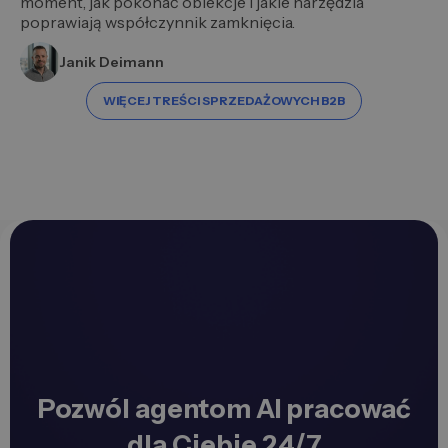
moment, jak pokonać obiekcje i jakie narzędzia
poprawiają współczynnik zamknięcia.
Janik Deimann
WIĘCEJ TREŚCI SPRZEDAŻOWYCH B2B
Pozwól agentom AI pracować
dla Ciebie 24/7