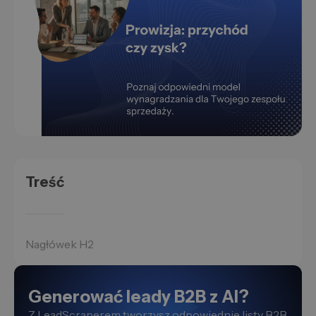
Treść
Nagłówek H2
Generować leady B2B z AI?
Z LeadScraperem tworzysz odpowiednie listy B2B