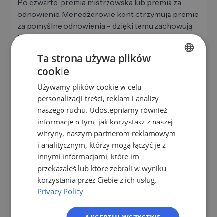
Po czwarte: premia mistrzowska lub premia za
odnowienie. Menedżerowie kont otrzymują premie
za pomyślne odnowienia – dzięki temu zachowują
lojalność wobec istniejących klientów.
Ta strona używa plików
cookie
GERMAN
Narzędzia do obliczania prowizji
Używamy plików cookie w celu
EN
personalizacji treści, reklam i analizy
W przypadku małych zespołów wystarczy dobrze
ES
naszego ruchu. Udostępniamy również
utrzymany Excel lub Arkusz Google. Dla 10-15
informacje o tym, jak korzystasz z naszej
FR
pracowników sprzedaży warto skorzystać ze
witryny, naszym partnerom reklamowym
specjalistycznych narzędzi takich jak Spiff,
IT
i analitycznym, którzy mogą łączyć je z
CaptivateIQ czy QuotaPath. Automatyzują one w
NL
innymi informacjami, które im
prosty sposób potrącenia z tytułu anulowania,
przekazałeś lub które zebrali w wyniku
premie wieloletnie i obliczenia stopniowe.
PL
korzystania przez Ciebie z ich usług.
Privacy Policy
Jeśli pracujesz bez narzędzia, powinieneś użyć
centralnego źródła (CRM) jako prawdziwej bazy
danych - na tej podstawie wyliczane są prowizje,