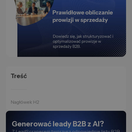
Treść
Nagłówek H2
Generować leady B2B z AI?
Z LeadScraperem tworzysz odpowiednie listy B2B