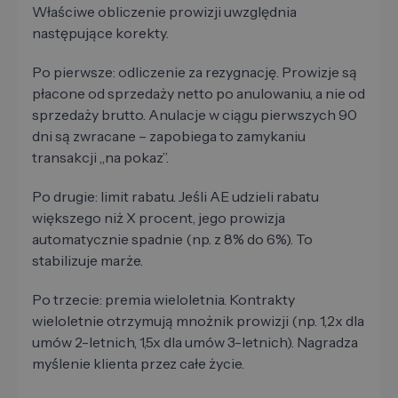
Właściwe obliczenie prowizji uwzględnia
następujące korekty.
Po pierwsze: odliczenie za rezygnację. Prowizje są
płacone od sprzedaży netto po anulowaniu, a nie od
sprzedaży brutto. Anulacje w ciągu pierwszych 90
dni są zwracane – zapobiega to zamykaniu
transakcji „na pokaz”.
Po drugie: limit rabatu. Jeśli AE udzieli rabatu
większego niż X procent, jego prowizja
automatycznie spadnie (np. z 8% do 6%). To
stabilizuje marże.
Po trzecie: premia wieloletnia. Kontrakty
wieloletnie otrzymują mnożnik prowizji (np. 1,2x dla
umów 2-letnich, 1,5x dla umów 3-letnich). Nagradza
myślenie klienta przez całe życie.