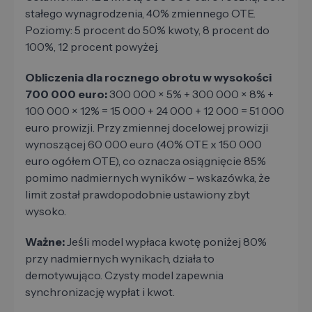
stałego wynagrodzenia, 40% zmiennego OTE.
Poziomy: 5 procent do 50% kwoty, 8 procent do
100%, 12 procent powyżej.
Obliczenia dla rocznego obrotu w wysokości
700 000 euro:
300 000 × 5% + 300 000 × 8% +
100 000 × 12% = 15 000 + 24 000 + 12 000 = 51 000
euro prowizji. Przy zmiennej docelowej prowizji
wynoszącej 60 000 euro (40% OTE x 150 000
euro ogółem OTE), co oznacza osiągnięcie 85%
pomimo nadmiernych wyników – wskazówka, że ​​
limit został prawdopodobnie ustawiony zbyt
wysoko.
Ważne:
Jeśli model wypłaca kwotę poniżej 80%
przy nadmiernych wynikach, działa to
demotywująco. Czysty model zapewnia
synchronizację wypłat i kwot.