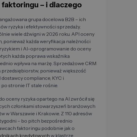
faktoringu – i dlaczego
angażowana grupa docelowa B2B – ich
ów ryzyka i efektywności sprzedaży.
lnie wiele dźwigni w 2026 roku. API oceny
h, ponieważ każda weryfikacja należności
 ryzykiem i AI-oprogramowanie do oceny
otych każda poprawa wskaźnika
średnio wpływa na marżę. Sprzedażowe CRM
ch przedsiębiorstw, ponieważ większość
I dostawcy compliance, KYC i
po stronie IT stale rośnie.
o oceny ryzyka opartego na AI zwrócił się
ących członkami stowarzyszeń branżowych
tw w Warszawie i Krakowie. Z 110 adresów
tygodni – bo pitch bezpośrednio
tawcach faktoringu podobnie jak o
dnikach kredytowych
w klastrze