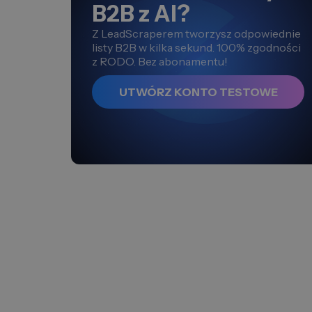
B2B z AI?
Z LeadScraperem tworzysz odpowiednie
listy B2B w kilka sekund. 100% zgodności
z RODO. Bez abonamentu!
UTWÓRZ KONTO TESTOWE