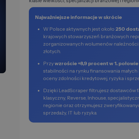
klasie wielkości, specjalizacji branżowej i regio
Najważniejsze informacje w skrócie
W Polsce aktywnych jest około
250 dost
krajowych stowarzyszeń branżowych repr
zorganizowanych wolumenów należności 
złotych.
Przy
wzroście +8,9 procent w 1. połowi
stabilności na rynku finansowania małych 
oceny zdolności kredytowej, ryzyka i sprz
Dzięki LeadScraper filtrujesz dostawców f
klasyczny, Reverse, Inhouse, specjalistyczn
regionie oraz otrzymujesz zweryfikowan
sprzedaży, IT lub ryzyka.