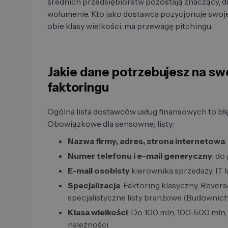
średnich przedsiębiorstw pozostają znaczący, 
wolumenie. Kto jako dostawca pozycjonuje swoje 
obie klasy wielkości, ma przewagę pitchingu.
Jakie dane potrzebujesz na sw
faktoringu
Ogólna lista dostawców usług finansowych to błę
Obowiązkowe dla sensownej listy:
Nazwa firmy, adres, strona internetowa
Numer telefonu i e-mail generyczny
: do
E-mail osobisty
kierownika sprzedaży, IT 
Specjalizacja
: Faktoring klasyczny, Revers
specjalistyczne listy branżowe (Budownictw
Klasa wielkości
: Do 100 mln, 100-500 mln,
należności