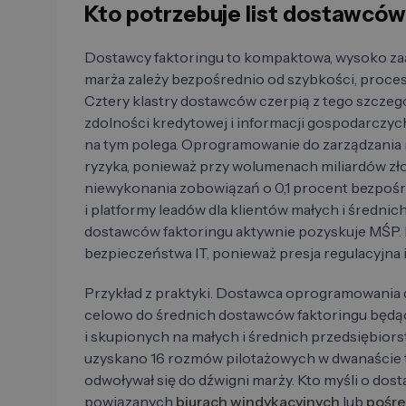
Kto potrzebuje list dostawców 
Dostawcy faktoringu to kompaktowa, wysoko za
marża zależy bezpośrednio od szybkości, proces
Cztery klastry dostawców czerpią z tego szczegó
zdolności kredytowej i informacji gospodarczyc
na tym polega. Oprogramowanie do zarządzania
ryzyka, ponieważ przy wolumenach miliardów zł
niewykonania zobowiązań o 0,1 procent bezpo
i platformy leadów dla klientów małych i średni
dostawców faktoringu aktywnie pozyskuje MŚP. 
bezpieczeństwa IT, ponieważ presja regulacyjna i 
Przykład z praktyki. Dostawca oprogramowania d
celowo do średnich dostawców faktoringu będ
i skupionych na małych i średnich przedsiębiors
uzyskano 16 rozmów pilotażowych w dwanaście 
odwoływał się do dźwigni marży. Kto myśli o dos
powiązanych
biurach windykacyjnych
lub
pośre