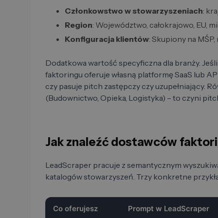
Członkowstwo w stowarzyszeniach
: kr
Region
: Województwo, całokrajowo, EU, 
Konfiguracja klientów
: Skupiony na MŚP,
Dodatkowa wartość specyficzna dla branży. Jeśli 
faktoringu oferuje własną platformę SaaS lub AP
czy pasuje pitch zastępczy czy uzupełniający. R
(Budownictwo, Opieka, Logistyka) – to czyni pit
Jak znaleźć dostawców faktor
LeadScraper pracuje z semantycznym wyszukiw
katalogów stowarzyszeń. Trzy konkretne przykła
Co oferujesz
Prompt w LeadScraper