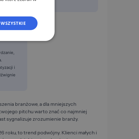
ES
FR
 WSZYSTKIE
IT
NL
PL
dzanie,
a.
yzacji i
dźwignie
szenia branżowe, a dla mniejszych
 twojego pitchu warto znać co najmniej
t sygnalizuje zrozumienie branży.
6 roku, to trend podwójny. Klienci małych i