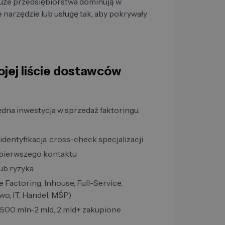
duże przedsiębiorstwa dominują w
narzędzie lub usługę tak, aby pokrywały
ojej liście dostawców
dna inwestycja w sprzedaż faktoringu.
: identyfikacja, cross-check specjalizacji
 pierwszego kontaktu
lub ryzyka
e Factoring, Inhouse, Full-Service,
o, IT, Handel, MŚP)
 500 mln-2 mld, 2 mld+ zakupione