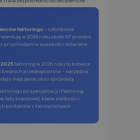
nie, trafia bezpośrednio do decydentów.
awców faktoringu
– członkowie
ezentują w 2024 roku około 97 procent
z przychodami w wysokości miliardów
e 2025
faktoring w 2026 roku to kotwica
i średnich przedsiębiorstw – narzędzia
edaży mają jasne okno sprzedaży.
aktoringu po specjalizacji (Faktoring
e listy branżowe), klasie wielkości i
ych kontaktów z kierownictwem