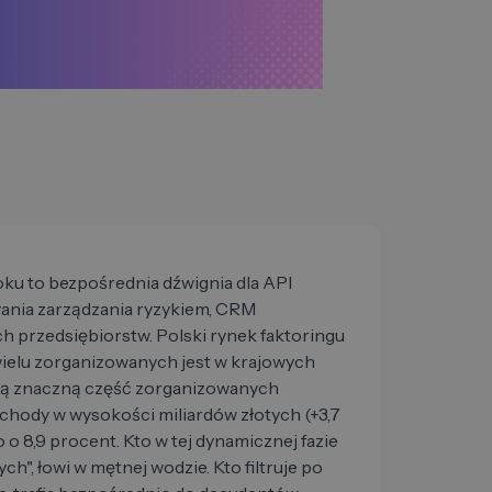
oku to bezpośrednia dźwignia dla API
ania zarządzania ryzykiem, CRM
h przedsiębiorstw. Polski rynek faktoringu
wielu zorganizowanych jest w krajowych
ją znaczną część zorganizowanych
hody w wysokości miliardów złotych (+3,7
o 8,9 procent. Kto w tej dynamicznej fazie
h", łowi w mętnej wodzie. Kto filtruje po