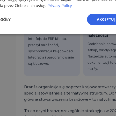
obowiązek.
a przez Ciebie z ich usług.
Privacy Policy
EGÓŁY
AKCEPTUJ
4
5
Onboarding
Bieżący zakup
należności
Interfejs do ERP klienta,
Codziennie spraw
przesył należności,
zakup, windykacj
synchronizacja księgowości.
Narzędzia automat
Integracja i oprogramowanie
dokumentacji to 
są kluczowe.
marży.
Branża organizuje się poprzez krajowe stowarzy
specjalistów istnieją alternatywne struktury. Do
główne stowarzyszenia branżowe – to natychmias
To, co czyni branżę szczególnie atrakcyjną w 202