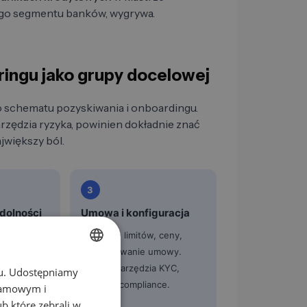
iego segmentu banków, wygrywa.
ingu jako grupy docelowej
 schematu pozyskiwania i onboardingu.
rzędzia ryzyka, powinien dokładnie znać
ajwiększy ból.
3
dolności
Umowa i konfiguracja
Ustalenie limitów, ceny,
ukształtowanie umowy.
kątem
Działają narzędzia KYC,
chu. Udostępniamy
GERMAN
nia. API
umowy i compliance.
klamowym i
EN
darczych to
ub które zebrali w