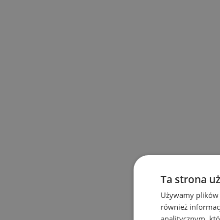
Ta strona u
Używamy plików co
również informac
analitycznym, któ