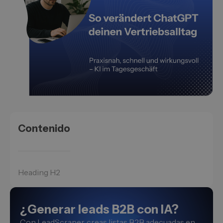
Contenido
Heading H2
¿Generar leads B2B con IA?
Con LeadScraper, creas listas B2B adecuadas en