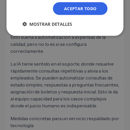
cambiando notablemente el entorno de servicios
ACEPTAR TODO
B2B. Según datos actuales de la industria, el 30 % de
todos los casos de servicio se habrán resuelto
completamente mediante IA en 2025, y se espera
MOSTRAR DETALLES
que esta proporción aumente al 50 % para 2027.
Esto suena a automatización a expensas de la
calidad, pero no lo es si se configura
correctamente.
La IA tiene sentido en el soporte, donde resuelve
rápidamente consultas repetitivas y alivia a los
empleados. Se pueden automatizar consultas de
estado simples, respuestas a preguntas frecuentes,
asignación de boletos y respuesta inicial. Esto le da
al equipo capacidad para los casos complejos
donde el juicio humano es indispensable.
Medidas concretas para un servicio respaldado por
tecnología: