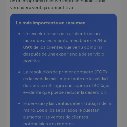
de un programa reactivo imprescindible a una
verdadera ventaja competitiva.
Lo más importante en resumen
Un excelente servicio al cliente es un
factor de crecimiento medible en B2B: el
89% de los clientes vuelven a comprar
después de una experiencia de servicio
positiva.
La resolución de primer contacto (FCR)
es la medida más importante de la calidad
del servicio. Si logra que supere el 80 %, es
evidente que puede reducir la deserción.
El servicio y las ventas deben trabajar de la
mano. Los silos separados le cuestan
aumentar las ventas de clientes
potenciales y existentes.