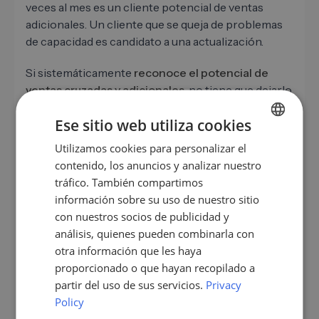
veces al mes es un cliente potencial de ventas
adicionales. Un cliente que se queja de problemas
de capacidad es candidato a una actualización.
Si sistemáticamente
reconoce el potencial de
ventas cruzadas y adicionales
, no tiene que dejarlo
al azar. Junto con su equipo de servicio, defina de
Ese sitio web utiliza cookies
cinco a diez señales concretas que activarán
automáticamente un traspaso interno a ventas. No
Utilizamos cookies para personalizar el
GERMAN
se trata de vender en una conversación con el
contenido, los anuncios y analizar nuestro
EN
cliente, sino de escuchar estructuradamente.
tráfico. También compartimos
ES
información sobre su uso de nuestro sitio
con nuestros socios de publicidad y
FR
análisis, quienes pueden combinarla con
Usar la IA y la tecnología con
IT
otra información que les haya
sensatez: un facilitador, no un
proporcionado o que hayan recopilado a
NL
reemplazo
partir del uso de sus servicios.
Privacy
PL
Policy
Las herramientas respaldadas por IA están