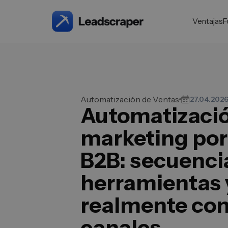
Ventajas
F
Automatización de Ventas
27.04.202
Automatizaci
marketing por
B2B: secuenci
herramientas 
realmente co
canales