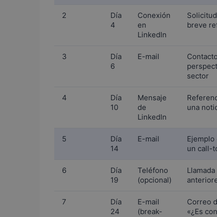
2
Día
Conexión
Solicitu
4
en
breve re
LinkedIn
3
Día
E-mail
Contacto
6
perspect
sector
4
Día
Mensaje
Referenc
10
de
una noti
LinkedIn
5
Día
E-mail
Ejemplo 
14
un call-t
6
Día
Teléfono
Llamada 
19
(opcional)
anteriore
7
Día
E-mail
Correo d
24
(break-
«¿Es con