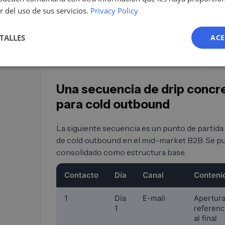
r del uso de sus servicios.
Privacy Policy
Quien construye con rigor las cuatro secuenci
todo el funnel. El error suele estar en usar u
TALLES
ACE
los tipos de lead.
Una secuencia de drip concr
para cold outbound
La siguiente secuencia es un punto de partida
de cold outbound en el mid-market B2B. Se pue
consolidado como estructura base.
Contacto
Día
Canal
Conteni
1
Día
E-mail
Apertura
1
referenc
al final