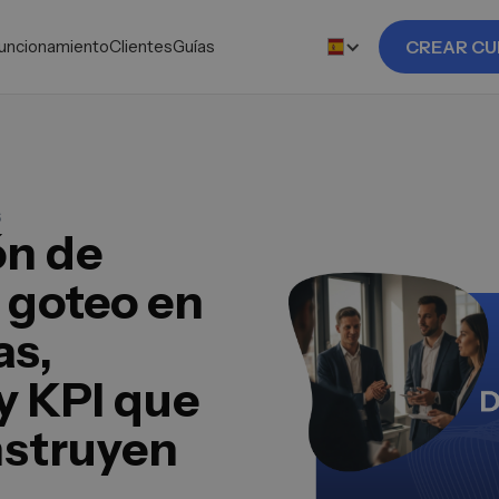
uncionamiento
Clientes
Guías
CREAR CU
6
ón de
 goteo en
as,
y KPI que
nstruyen