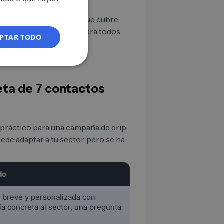
ES
as tiene un drip stack que cubre
FR
na única megasecuencia para todos
PTAR TODO
IT
NL
PL
eta de 7 contactos
 práctico para una campaña de drip
de adaptar a tu sector, pero se ha
do
 breve y personalizada con
ia concreta al sector, una pregunta