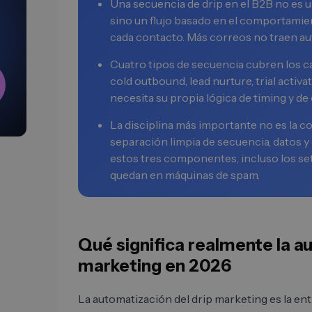
Una secuencia de drip en el B2B no es u
sino un flujo basado en el comportamie
cada contacto. Más correos no traen a
Cuatro tipos de secuencia cubren los c
cold outbound, lead nurture, trial activ
necesita su propia lógica de timing y de
La disciplina más importante no es la c
separación limpia de secuencia, datos y
estos tres componentes, incluso los se
quedan en máquinas de spam.
Qué significa realmente la a
marketing en 2026
La automatización del drip marketing es la en