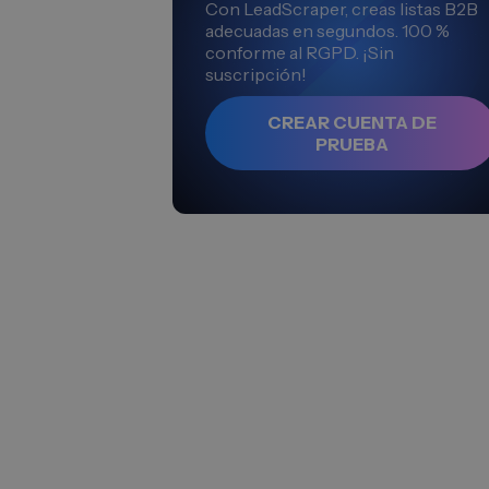
Con LeadScraper, creas listas B2B
adecuadas en segundos. 100 %
conforme al RGPD. ¡Sin
suscripción!
CREAR CUENTA DE
PRUEBA