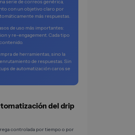
na serie de correos genérica,
nto con un objetivo claro por
utomáticamente más respuestas.
asos de uso más importantes:
ation y re-engagement. Cada tipo
 contenido.
ompra de herramientas, sino la
 enrutamiento de respuestas. Sin
tups de automatización caros se
utomatización del drip
trega controlada por tiempo o por