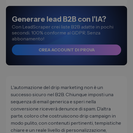
Generare lead B2B con l'IA?
Con LeadScraper crei liste B2B adatte in pochi
secondi. 100% conforme al GDPR. Senza
abbonamento!
CREA ACCOUNT DI PROVA
L'automazione del drip marketing non è un
successo sicuro nel B2B. Chiunque imposti una
sequenza di email generica e speri nella
conversione riceverà denunce di spam. D’altra
parte, coloro che costruiscono drip campaign in
modo pulito, con contenuti pertinenti, tempistiche
chiare e un reale livello di personalizzazione,