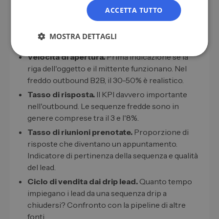
ACCETTA TUTTO
Una drip campaign senza KPI chiari è una
questione di fede. Cinque cifre chiave ti danno
MOSTRA DETTAGLI
l'immagine di cui hai bisogno per il controllo.
Velocità di apertura.
Prima indicazione se la
riga dell'oggetto e il mittente funzionano. Nel
freddo outbound B2B, il 30-50% è realistico.
Tasso di risposta.
Il KPI davvero importante
nell'outbound. Le sequenze fredde sono in
genere comprese tra il 3 e l'8%.
Tasso di riunioni prenotate.
Proporzione di
risposte che diventano un appuntamento.
Indicatore di pertinenza della sequenza e qualità
del lead.
Ciclo di vendita dai drip lead.
Quanto tempo
impiegano i lead da una sequenza drip a
chiudersi? Confronto con la pipeline di altre
fonti.