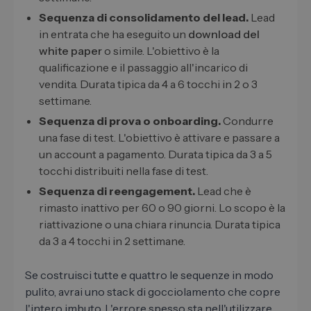
Sequenza di consolidamento del lead.
Lead
in entrata che ha eseguito un
download del
white paper
o simile. L'obiettivo è la
qualificazione e il passaggio all'incarico di
vendita. Durata tipica da 4 a 6 tocchi in 2 o 3
settimane.
Sequenza di prova o onboarding.
Condurre
una fase di test. L'obiettivo è attivare e passare a
un account a pagamento. Durata tipica da 3 a 5
tocchi distribuiti nella fase di test.
Sequenza di reengagement.
Lead che è
rimasto inattivo per 60 o 90 giorni. Lo scopo è la
riattivazione o una chiara rinuncia. Durata tipica
da 3 a 4 tocchi in 2 settimane.
Se costruisci tutte e quattro le sequenze in modo
pulito, avrai uno stack di gocciolamento che copre
l'intero imbuto. L'errore spesso sta nell'utilizzare