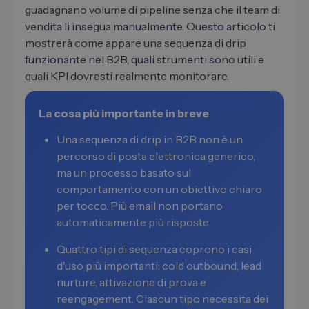
guadagnano volume di pipeline senza che il team di
vendita li insegua manualmente. Questo articolo ti
mostrerà come appare una sequenza di drip
funzionante nel B2B, quali strumenti sono utili e
quali KPI dovresti realmente monitorare.
La cosa più importante in breve
Una sequenza di drip in B2B non è un
percorso di posta elettronica generico,
ma un processo basato sul
comportamento con un obiettivo chiaro
per tocco. Più email non portano
automaticamente più risposte.
Quattro tipi di sequenza coprono i casi
d'uso più importanti: cold outbound, lead
nurture, attivazione di prova e
reengagement. Ciascun tipo necessita dei