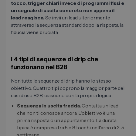
tocco, trigger chiari invece di programmi fissi e
un segnale di uscita concreto non appena il
lead reagisce.
Se invii un lead ulteriormente
attraverso la sequenza standard dopo la risposta, la
fiducia viene bruciata.
I 4 tipi di sequenze di drip che
funzionano nel B2B
Non tutte le sequenze di drip hanno lo stesso
obiettivo. Quattro tipi coprono la maggior parte dei
casi d'uso B2B, ciascuno con la propria logica.
Sequenza in uscita fredda.
Contatta un lead
che non ti conosce ancora. L'obiettivo è una
prima risposta o un appuntamento. La durata
tipica è compresa tra 5 e 8 tocchi nell'arco di 3-5
settimane.