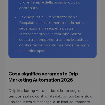
propri tempi e della propria logica di
contenuto.
La disciplina più importante non è
l'acquisto dello strumento, ma la netta
separazione tra sequenza, dati e
instradamento della reazione. Senza
questi tre componenti, anche le costose
configurazioni di automazione rimangono
macchine spam.
Cosa significa veramente Drip
Marketing Automation 2026
Drip Marketing Automation è la consegna
temporizzata o controllata dal comportamento di
una sequenza di messaggi a un lead, solitamente