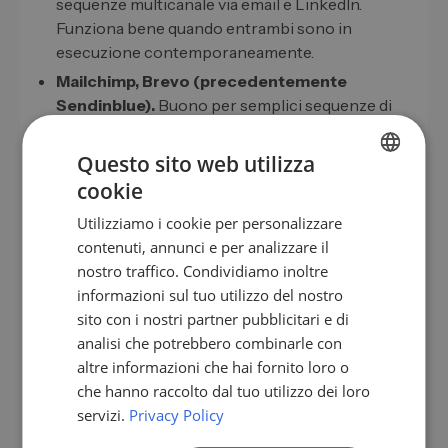
sequenze multicanale via email e LinkedIn.
Funziona bene quando entrambi sono in
esecuzione contemporaneamente.
Mailchimp, Brevo (precedentemente
Sendinblue).
Buono per semplici sequenze di
newsletter, debole sulla logica comportamentale
reale.
Questo sito web utilizza
cookie
GERMAN
L'errore più comune è abusare di uno strumento in
Utilizziamo i cookie per personalizzare
entrata come HubSpot per l'outbound a freddo.
EN
contenuti, annunci e per analizzare il
Questo funziona a breve termine, ma rovina la
ES
nostro traffico. Condividiamo inoltre
reputazione del dominio e quindi anche le e-mail in
informazioni sul tuo utilizzo del nostro
FR
entrata. Se fai entrambe le cose, dovresti eseguire
sito con i nostri partner pubblicitari e di
due stack uno accanto all'altro.
IT
analisi che potrebbero combinarle con
NL
altre informazioni che hai fornito loro o
che hanno raccolto dal tuo utilizzo dei loro
PL
KPI in base ai quali misuri il successo
servizi.
Privacy Policy
delle tue drip campaign