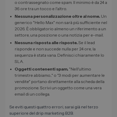
o contrassegnato come spam. Il minimo è da 24 a
36 ore tra un tocco e l'altro.
Nessuna personalizzazione oltre al nome.
Un
generico "Hello Max" non sarà più sufficiente nel
2026. È obbligatorio almeno un riferimento a un
settore, una posizione o una notizia per e-mail.
Nessuna risposta alle risposte.
Se il lead
risponde e non succede nulla per 24 ore, la
sequenza è stata vana. Definisci chiaramente lo
SLA.
Oggetti contenenti spam.
"Nell'ultimo
trimestre abbiamo..." o "3 modi per aumentare le
vendite" portano direttamente alla scheda della
promozione. Scrivi un oggetto come una vera
email di un collega.
Se eviti questi quattro errori, sarai già nel terzo
superiore del drip marketing B2B.