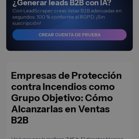
¿Generar leads B2B con IA?
Con LeadScraper, creas listas B2B adecuadas en
segundos. 100 % conforme al RGPD. ¡Sin
suscripción!
CREAR CUENTA DE PRUEBA
Empresas de Protección
contra Incendios como
Grupo Objetivo: Cómo
Alcanzarlas en Ventas
B2B