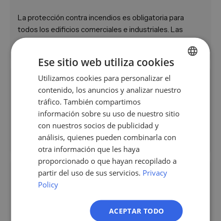
La protección contra incendios es obligatoria para
todos los edificios comerciales e industriales. Las
normativas cada vez más estrictas y la modernización
de las infraestructuras generan demanda continua.
Ese sitio web utiliza cookies
¿Cómo contacto eficazmente a empresas de
Utilizamos cookies para personalizar el
GERMAN
protección contra incendios?
contenido, los anuncios y analizar nuestro
EN
tráfico. También compartimos
Las ferias especializadas como FIREX o Security, los
ES
información sobre su uso de nuestro sitio
contactos directos a través de asociaciones como
con nuestros socios de publicidad y
FR
vfdb y las plataformas de licitación pública son los
análisis, quienes pueden combinarla con
IT
canales más eficaces.
otra información que les haya
proporcionado o que hayan recopilado a
NL
¿Qué soluciones buscan las empresas de
partir del uso de sus servicios.
Privacy
PL
protección contra incendios?
Policy
Sistemas de detección de incendios, software de
ACEPTAR TODO
gestión de mantenimiento, equipos de extinción y