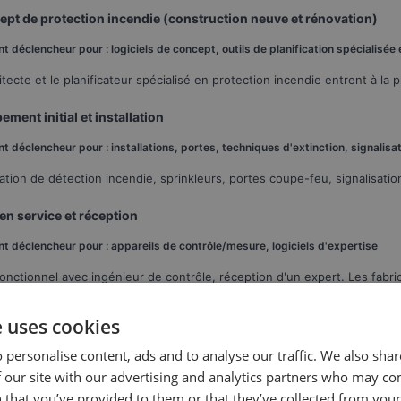
pt de protection incendie (construction neuve et rénovation)
t déclencheur pour : logiciels de concept, outils de planification spécialisée
itecte et le planificateur spécialisé en protection incendie entrent à la
ement initial et installation
t déclencheur pour : installations, portes, techniques d'extinction, signalisa
llation de détection incendie, sprinkleurs, portes coupe-feu, signalis
en service et réception
t déclencheur pour : appareils de contrôle/mesure, logiciels d'expertise
fonctionnel avec ingénieur de contrôle, réception d'un expert. Les fabri
ôle et maintenance récurrents
e uses cookies
t déclencheur pour : applications de maintenance, sensibilisation mobile, 
 personalise content, ads and to analyse our traffic. We also sha
 our site with our advertising and analytics partners who may co
cteurs tous les 2 ans, portes coupe-feu annuellement, installations de 
 that you’ve provided to them or that they’ve collected from your 