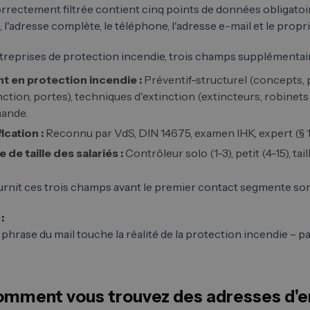
orrectement filtrée contient cinq points de données obligatoi
, l'adresse complète, le téléphone, l'adresse e-mail et le propr
treprises de protection incendie, trois champs supplémentaires
t en protection incendie :
Préventif-structurel (concepts, pl
nction, portes), techniques d'extinction (extincteurs, robinets
ande.
ication :
Reconnu par VdS, DIN 14675, examen IHK, expert (§ 1
 de taille des salariés :
Contrôleur solo (1-3), petit (4-15), 
ournit ces trois champs avant le premier contact segmente son
:
 phrase du mail touche la réalité de la protection incendie – p
comment vous trouvez des adresses d'e