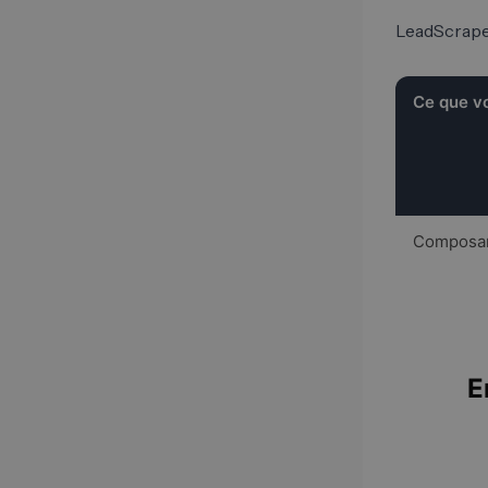
LeadScraper
Ce que vo
Composant
E