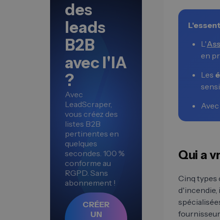
des
leads
L'essent
B2B
L'
Ass
en pr
avec l'IA
Les
é
?
sensi
Avec
LeadScraper,
Avec 
vous créez des
listes B2B
pertinentes en
quelques
Qui a v
secondes. 100 %
conforme au
RGPD. Sans
Cinq types 
abonnement !
d'incendie,
spécialisée
CRÉER
fournisseur
UN