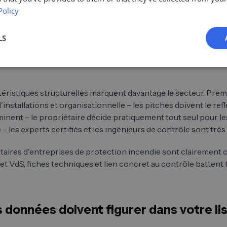
re / rénovation / mise à jour de l'état de l'art
Policy
nt déclencheur pour : remplacement de composants, formation, conseil
LS
tre incendie, prescription des autorités, nouvelle norme. Élément déclen
téristiques structurelles marquent davantage le secteur. Prem
'installations et organisationnelle – les pitches doivent le re
minent – le propriétaire décide pratiquement tout seul pour 
 – les experts certifiés et les ingénieurs de contrôle sont trè
taires d'entreprises de protection incendie sont clairement ori
t VdS, fiches techniques et lien concret au contrôle battent
 données doivent figurer dans votre li