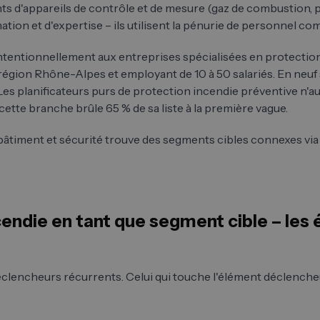
s d'appareils de contrôle et de mesure (gaz de combustion, pres
ation et d'expertise – ils utilisent la pénurie de personnel c
intentionnellement aux entreprises spécialisées en protecti
n région Rhône-Alpes et employant de 10 à 50 salariés. En neu
Les planificateurs purs de protection incendie préventive n'au
 cette branche brûle 65 % de sa liste à la première vague.
bâtiment et sécurité trouve des segments cibles connexes via 
endie en tant que segment cible – les
clencheurs récurrents. Celui qui touche l'élément déclencheur