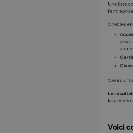
Une liste c
l'entreprise
Chez les en
Accen
d'exti
comm
Certif
Classe
Celui qui f
Le résultat 
la première
Voici 