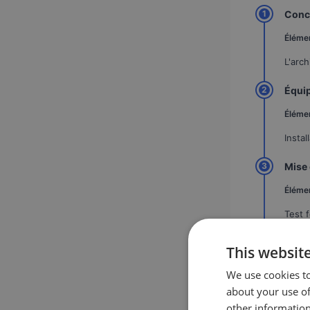
1
Conce
Élémen
L'arch
2
Équip
Élémen
Insta
3
Mise 
Élémen
Test 
4
Contr
This websit
Élémen
We use cookies to
about your use of
Extin
other information