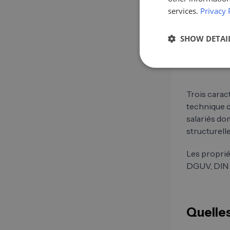
5
Sinist
services.
Privacy 
Éléme
SHOW DETAI
Sinis
Trois carac
technique d
salariés do
structurelle
Les proprié
DGUV, DIN e
Quelles