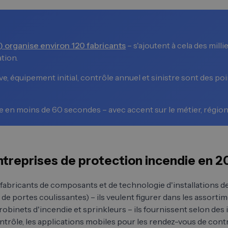
) organise environ 120 fabricants
– s'ajoutent à cela des mill
tion.
, équipement initial, contrôle annuel et sinistre sont des po
ée en moins de 60 secondes – avec accent sur le métier, région
entreprises de protection incendie en 
 fabricants de composants et de technologie d'installations d
s de portes coulissantes) – ils veulent figurer dans les assort
obinets d'incendie et sprinkleurs – ils fournissent selon des i
rôle, les applications mobiles pour les rendez-vous de contrô