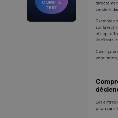
COMPTE
directement
TEST
vendent des
Exemple con
sur la tech
et sept off
ils n'instal
Celui qui s
ventilation
Compren
déclen
Les entrepr
pitch sans 