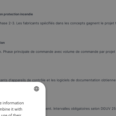
 en protection incendie
 phase 2-3. Les fabricants spécifiés dans les concepts gagnent le projet 
tion
ation. Phase principale de commande avec volume de commande par proje
cants d'appareils de contrôle et les logiciels de documentation obtienne
matériel consommable
re information
GERMAN
mbine it with
détection incendie annuellement. Intervalles obligatoires selon DGUV 25
EN
use of their