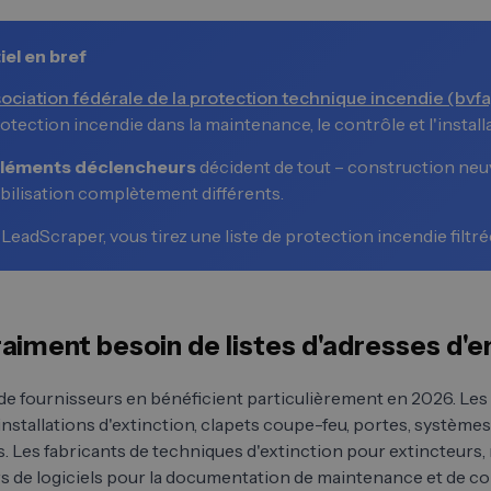
iel en bref
ociation fédérale de la protection technique incendie (bvfa
otection incendie dans la maintenance, le contrôle et l'installa
léments déclencheurs
décident de tout – construction neuve
bilisation complètement différents.
LeadScraper, vous tirez une liste de protection incendie filtr
raiment besoin de listes d'adresses d'
de fournisseurs en bénéficient particulièrement en 2026. Les
 installations d'extinction, clapets coupe-feu, portes, système
s. Les fabricants de techniques d'extinction pour extincteurs, r
s de logiciels pour la documentation de maintenance et de cont