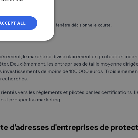
ES
FR
ACCEPT ALL
cheur de haute priorité avec fenêtre décisionnelle courte.
IT
NL
PL
ièrement, le marché se divise clairement en protection incend
fléter. Deuxièmement, les entreprises de taille moyenne dirigée
les investissements de moins de 100 000 euros. Troisièmement
s recherchés.
entés vers les règlements et pilotés par les certifications. L
 tout prospectus marketing.
ste d'adresses d'entreprises de protec