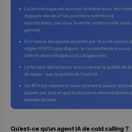
La technologie est surtout rentable pour les vol
d'appels élevés et les premiers entretiens
standardisés, pas pour la vente relationnelle haut 
gamme.
En France, les appels assistés par IA sont soumis 
règles RGPD spécifiques : le consentement ou un
intérêt démontrable sont obligatoires.
Le facteur décisif pour le succès est la qualité de la 
de leads – pas la qualité de l'outil IA.
Un ROI est réaliste si vous souhaitez passer plus 
appels par jour et que la structure des entretiens 
standardisable.
Qu'est-ce qu'un agent IA de cold calling ?