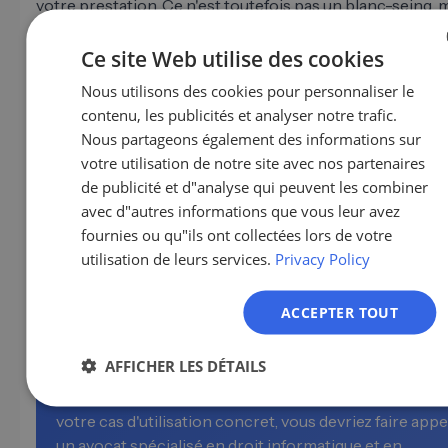
votre prestation. Ce n'est toutefois pas un blanc-seing, 
exige une justification documentable.
Ce site Web utilise des cookies
S'ajoute à cela le
RGPD
: lorsque l'agent IA traite, stocke 
Nous utilisons des cookies pour personnaliser le
GERMA
transfère à des tiers des données de conversation, cela d
contenu, les publicités et analyser notre trafic.
être couvert par une base juridique. Les décisions autom
EN
Nous partageons également des informations sur
basées sur des profils peuvent relever de l'art. 22 du RG
ES
votre utilisation de notre site avec nos partenaires
de publicité et d"analyse qui peuvent les combiner
Ce que cela signifie concrètement :
Vous avez besoin
FR
avec d"autres informations que vous leur avez
base de données propre avec une raison documentée po
IT
fournies ou qu"ils ont collectées lors de votre
prise de contact, d'un consentement clair ou d'un intérê
utilisation de leurs services.
Privacy Policy
NL
présumé démontrable, d'une politique de confidentialité
couvrant l'utilisation d'agents IA, et idéalement d'un ex
PL
juridique avant de démarrer.
ACCEPTER TOUT
Remarque
AFFICHER LES DÉTAILS
Cette section ne constitue pas un conseil juridique. 
votre cas d'utilisation concret, vous devriez faire appe
un avocat spécialisé en droit informatique et en