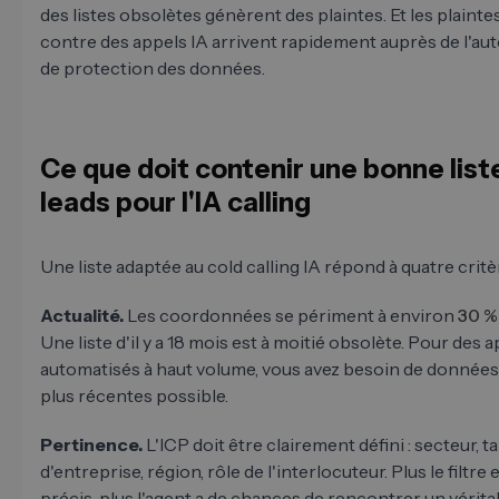
des listes obsolètes génèrent des plaintes. Et les plainte
contre des appels IA arrivent rapidement auprès de l'aut
de protection des données.
Ce que doit contenir une bonne list
leads pour l'IA calling
Une liste adaptée au cold calling IA répond à quatre critè
Actualité.
Les coordonnées se périment à environ
30 %
Une liste d'il y a 18 mois est à moitié obsolète. Pour des 
automatisés à haut volume, vous avez besoin de données
plus récentes possible.
Pertinence.
L'ICP doit être clairement défini : secteur, tai
d'entreprise, région, rôle de l'interlocuteur. Plus le filtre 
précis, plus l'agent a de chances de rencontrer un vérita