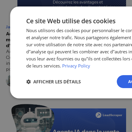
Ce site Web utilise des cookies
Janik Deimann
17.04.2026
Nous utilisons des cookies pour personnaliser le con
Acheter des contacts B2B ou les générer soi-
et analyser notre trafic. Nous partageons également
même : avantages et inconvénients en un coup
sur votre utilisation de notre site avec nos partenair
d'œil
Acheter des contacts B2B ou les générer vous-même ?
d"analyse qui peuvent les combiner avec d"autres i
Comparaison honnête avec avantages et
vous leur avez fournies ou qu"ils ont collectées lors 
inconvénients, conseils pratiques et tableau comparatif
de leurs services.
Privacy Policy
pour le marché DACH.
Janik Deimann
AFFICHER LES DÉTAILS
A