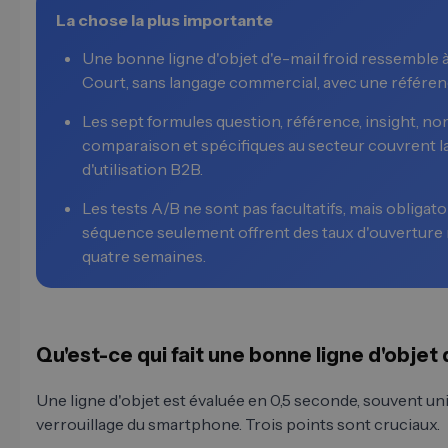
La chose la plus importante
Une bonne ligne d'objet d'e-mail froid ressemble à
Court, sans langage commercial, avec une référen
Les sept formules question, référence, insight, n
comparaison et spécifiques au secteur couvrent la
d'utilisation B2B.
Les tests A/B ne sont pas facultatifs, mais obligat
séquence seulement offrent des taux d'ouverture
quatre semaines.
Qu'est-ce qui fait une bonne ligne d'objet 
Une ligne d'objet est évaluée en 0,5 seconde, souvent un
verrouillage du smartphone. Trois points sont cruciaux.