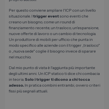
Per questo conviene ampliare l'ICP con un livello
situazionale. I
trigger event
sono eventi che
creano un bisogno, come un round di
finanziamento recente, un trasloco, un'espansione,
nuove offerte di lavoro o un cambio di tecnologia.
Un produttore di mobili per ufficio che punta in
modo specifico alle aziende con il trigger „trasloco"
o „nuova sede" coglie il bisogno invece di sparare
nel mucchio.
Dal mio punto di vista è l'aggiunta più importante
degli ultimi anni. Un ICP statico ti dice chi combacia
in teoria.
Solo i trigger ti dicono a chi tocca
adesso.
In pratica combini entrambi, ovvero criteri
fissi più segnali attuali.