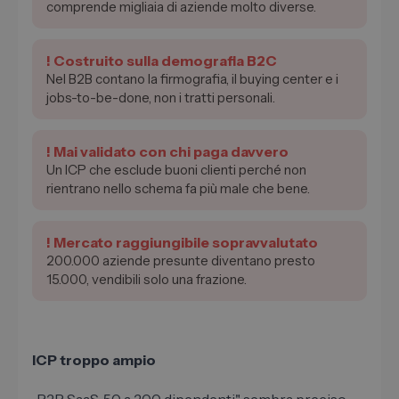
comprende migliaia di aziende molto diverse.
! Costruito sulla demografia B2C
Nel B2B contano la firmografia, il buying center e i
jobs-to-be-done, non i tratti personali.
! Mai validato con chi paga davvero
Un ICP che esclude buoni clienti perché non
rientrano nello schema fa più male che bene.
! Mercato raggiungibile sopravvalutato
200.000 aziende presunte diventano presto
15.000, vendibili solo una frazione.
ICP troppo ampio
„B2B SaaS, 50 a 200 dipendenti" sembra preciso