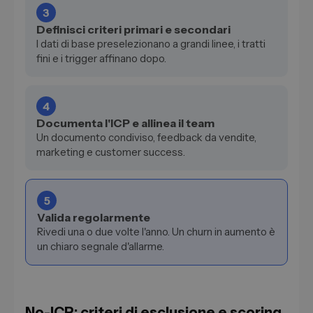
3
Definisci criteri primari e secondari
I dati di base preselezionano a grandi linee, i tratti
fini e i trigger affinano dopo.
4
Documenta l'ICP e allinea il team
Un documento condiviso, feedback da vendite,
marketing e customer success.
5
Valida regolarmente
Rivedi una o due volte l'anno. Un churn in aumento è
un chiaro segnale d'allarme.
No-ICP: criteri di esclusione e scoring