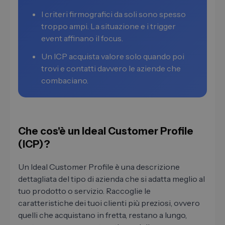
I criteri firmografici da soli sono spesso
troppo ampi. La situazione e i trigger
event affinano il focus.
Un ICP acquista valore solo quando poi
trovi e contatti davvero le aziende che
combaciano.
Che cos'è un Ideal Customer Profile
(ICP)?
Un Ideal Customer Profile è una descrizione
dettagliata del tipo di azienda che si adatta meglio al
tuo prodotto o servizio. Raccoglie le
caratteristiche dei tuoi clienti più preziosi, ovvero
quelli che acquistano in fretta, restano a lungo,