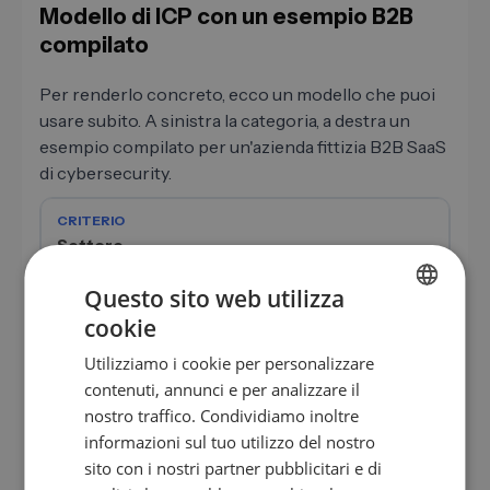
Modello di ICP con un esempio B2B
compilato
Per renderlo concreto, ecco un modello che puoi
usare subito. A sinistra la categoria, a destra un
esempio compilato per un'azienda fittizia B2B SaaS
di cybersecurity.
Settore
Questo sito web utilizza
Fornitori di servizi IT, settore finanziario
cookie
GERMAN
Utilizziamo i cookie per personalizzare
EN
contenuti, annunci e per analizzare il
Dimensione aziendale
ES
nostro traffico. Condividiamo inoltre
informazioni sul tuo utilizzo del nostro
FR
sito con i nostri partner pubblicitari e di
100 a 500 dipendenti
IT