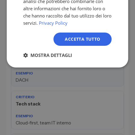
analisi che potrebbero combinarle con
NL
altre informazioni che hai fornito loro o
che hanno raccolto dal tuo utilizzo dei loro
Fatturato
PL
servizi.
Privacy Policy
20 a 100 milioni di euro
ACCETTA TUTTO
MOSTRA DETTAGLI
Regione
DACH
Tech stack
Cloud-first, team IT interno