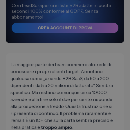
Con LeadScraper crei liste B2B adatte in pochi
secondi. 100% conforme al GDPR. Senza
abbonamento!
CREA ACCOUNT DI PROVA
La maggior parte dei team commerciali crede di
conoscere i propri clienti target. Annotano
qualcosa come „aziende B2B SaaS, da 50 a 200
dipendenti, da 5 a 20 milioni di fatturato". Sembra
specifico. Ma restano comunque circa 10.000
aziende, e alla fine solo il due per cento risponde
alla prospezione a freddo. Questa frustrazione si
ripresenta di continuo. Il problema raramente è
l'email. È un ICP che sulla carta sembra preciso e
nella pratica è
troppo ampio
.