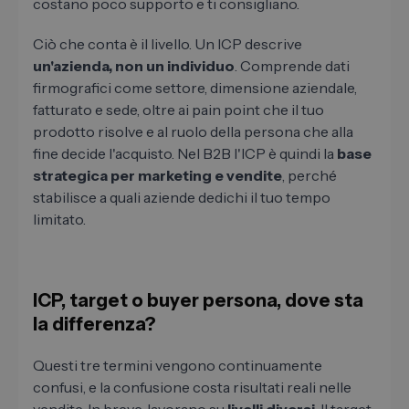
costano poco supporto e ti consigliano.
Ciò che conta è il livello. Un ICP descrive
un'azienda, non un individuo
. Comprende dati
firmografici come settore, dimensione aziendale,
fatturato e sede, oltre ai pain point che il tuo
prodotto risolve e al ruolo della persona che alla
fine decide l'acquisto. Nel B2B l'ICP è quindi la
base
strategica per marketing e vendite
, perché
stabilisce a quali aziende dedichi il tuo tempo
limitato.
ICP, target o buyer persona, dove sta
la differenza?
Questi tre termini vengono continuamente
confusi, e la confusione costa risultati reali nelle
vendite. In breve, lavorano su
livelli diversi
. Il target