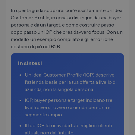
In questa guida scoprirai cos'è esattamente un Ideal
Customer Profile, in cosa si distingue da una buyer
persona e da un target, e come costruire passo
dopo passo un ICP che crea davvero focus. Con un
modello, un esempio compilato e gli errori che
costano di più nel B2B.
In sintesi
Un Ideal Customer Profile (ICP) descrive
l'azienda ideale per la tua offerta a livello di
azienda, non la singola persona.
ICP, buyer persona e target indicano tre
livelli diversi, ovvero azienda, persona e
segmento ampio.
Il tuo ICP lo ricavi dai tuoi migliori clienti
attuali, non dall'intuito.