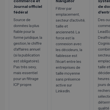
commerce et
Navigator
systé
Journal officiel
de do
Filtrer par
fédéral
d'entr
emplacement,
Source de
Des out
secteur d'activité,
données la plus
comm
taille et
fiable pour la
LeadSc
ancienneté. La
forme juridique, la
Dealfro
force est la
gestion, le chiffre
Cogni
connexion avec
d'affaires annuel
combin
les décideurs, la
(si la publication
secteur
faiblesse est
est obligatoire).
emplac
l'écart entre les
Pas très sexy,
taille e
entreprises de
mais essentiel
décide
taille moyenne
pour un filtrage
heures 
sans présence
ICP propre.
jours d
active sur
recherc
LinkedIn.
sélecti
déterm
qualité