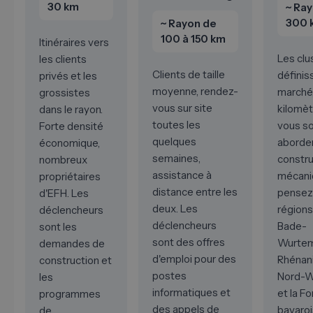
30 km
~ Ra
300 
~ Rayon de
100 à 150 km
Itinéraires vers
Les clu
les clients
Clients de taille
définis
privés et les
moyenne, rendez-
marché,
grossistes
vous sur site
kilomèt
dans le rayon.
toutes les
vous s
Forte densité
quelques
aborder
économique,
semaines,
constru
nombreux
assistance à
mécani
propriétaires
distance entre les
pensez
d'EFH. Les
deux. Les
région
déclencheurs
déclencheurs
Bade-
sont les
sont des offres
Wurtem
demandes de
d'emploi pour des
Rhénan
construction et
postes
Nord-W
les
informatiques et
et la F
programmes
des appels de
bavaroi
de