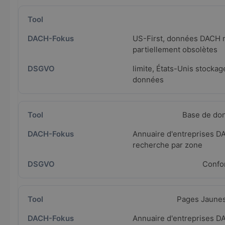
US-First, données DACH 
partiellement obsolètes
limite, États-Unis stockag
données
Base de do
Annuaire d'entreprises D
recherche par zone
Confo
Pages Jaune
Annuaire d'entreprises D