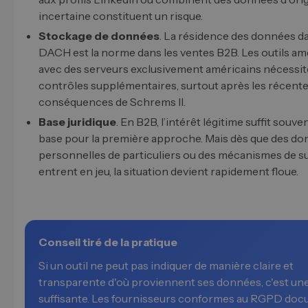
incertaine constituent un risque.
Stockage de données
. La résidence des données d
DACH est la norme dans les ventes B2B. Les outils am
avec des serveurs exclusivement américains nécessit
contrôles supplémentaires, surtout après les récent
conséquences de Schrems II.
Base juridique
. En B2B, l’intérêt légitime suffit sou
base pour la première approche. Mais dès que des d
personnelles de particuliers ou des mécanismes de su
entrent en jeu, la situation devient rapidement floue.
Conseil tiré de la pratique
Si un outil ne peut pas indiquer de manière claire et
transparente d'où proviennent ses données, c'est un
suffisante. Les fournisseurs conformes au RGPD do