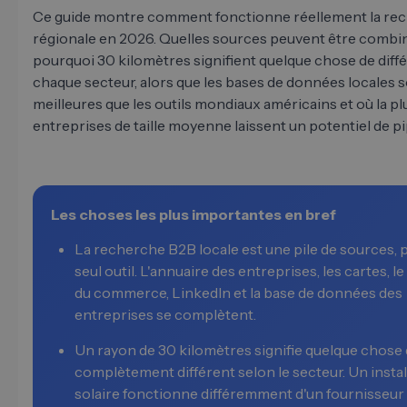
Ce guide montre comment fonctionne réellement la re
régionale en 2026. Quelles sources peuvent être combi
pourquoi 30 kilomètres signifient quelque chose de diff
chaque secteur, alors que les bases de données locales 
meilleures que les outils mondiaux américains et où la pl
entreprises de taille moyenne laissent un potentiel de pi
Les choses les plus importantes en bref
La recherche B2B locale est une pile de sources, 
seul outil. L'annuaire des entreprises, les cartes, le
du commerce, LinkedIn et la base de données des
entreprises se complètent.
Un rayon de 30 kilomètres signifie quelque chose
complètement différent selon le secteur. Un instal
solaire fonctionne différemment d'un fournisseur