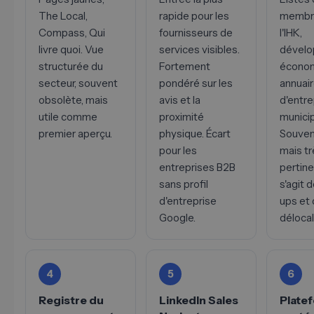
The Local,
rapide pour les
membr
Compass, Qui
fournisseurs de
l'IHK,
livre quoi. Vue
services visibles.
dével
structurée du
Fortement
économ
secteur, souvent
pondéré sur les
annuai
obsolète, mais
avis et la
d'entre
utile comme
proximité
municip
premier aperçu.
physique. Écart
Souvent
pour les
mais tr
entreprises B2B
pertinen
sans profil
s'agit d
d'entreprise
ups et
Google.
délocal
4
5
6
Registre du
LinkedIn Sales
Plate