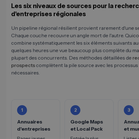
Les six niveaux de sources pour la recher
d'entreprises régionales
Un pipeline régional résilient provient rarement d'une s
Chaque couche recouvre un angle mort de l'autre. Quic
combine systématiquement les six éléments suivants au
quelques heures une vue beaucoup plus complète du ma
plupart des concurrents. Des méthodes détaillées de
re
prospects
complètent la pile source avec les processus
nécessaires.
1
2
3
Annuaires
Google Maps
Annua
d'entreprises
et Local Pack
et mu
Pages jaunes,
Entrée la plus
Listes