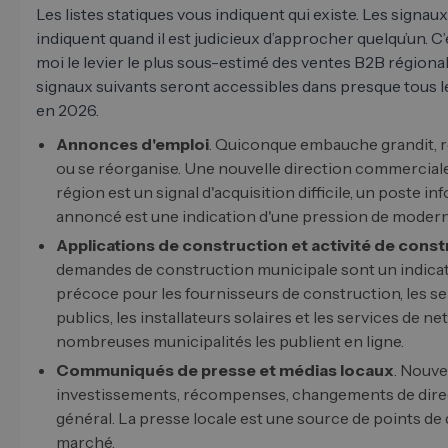
Les listes statiques vous indiquent qui existe. Les signau
indiquent quand il est judicieux d’approcher quelqu’un. C
moi le levier le plus sous-estimé des ventes B2B régional
signaux suivants seront accessibles dans presque tous l
en 2026.
Annonces d'emploi
. Quiconque embauche grandit, r
ou se réorganise. Une nouvelle direction commerciale
région est un signal d'acquisition difficile, un poste i
annoncé est une indication d'une pression de modern
Applications de construction et activité de const
demandes de construction municipale sont un indica
précoce pour les fournisseurs de construction, les se
publics, les installateurs solaires et les services de n
nombreuses municipalités les publient en ligne.
Communiqués de presse et médias locaux
. Nouve
investissements, récompenses, changements de dire
général. La presse locale est une source de points de
marché.