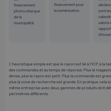
financement pour
déclen
financement
la numérisation.
sont le
photovoltaïque
calendr
de la
salons 
municipalité.
rappor
d'inves
L'heuristique simple est que le rayon est lié à l'ICP, à la t
des commandes et au temps de réponse. Plus le magasin e
dense, plus le rayon est petit. Plus la commande est grand
plus la zone de recherche est grande. En pratique, cela si
même entreprise avec deux gammes de produits doit déf
périmètres différents.