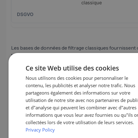
classique
Les bases de données de filtrage classiques fournissent
tapez. Liste déroulante, coche, recherche. Cela fonction
audience fonctionne selon des catégories standard. Cel
Ce site Web utilise des cookies
rapidement un problème dans des niches spécifiques. « 
mécanique » est un filtre, « Ingénierie spéciale pour sys
Nous utilisons des cookies pour personnaliser le
G
d'emballage avec notre propre conception » est une des
contenu, les publicités et analyser notre trafic. Nous
E
sémantique. LeadScraper interprète directement ces de
partageons également des informations sur votre
E
en texte libre sans que vous ayez à les forcer dans des c
utilisation de notre site avec nos partenaires de publi
prédéterminées. C'est la différence centrale avec la logi
et d"analyse qui peuvent les combiner avec d"autres
F
filtrage classique des autres outils.
informations que vous leur avez fournies ou qu"ils o
I
collectées lors de votre utilisation de leurs services.
Privacy Policy
N