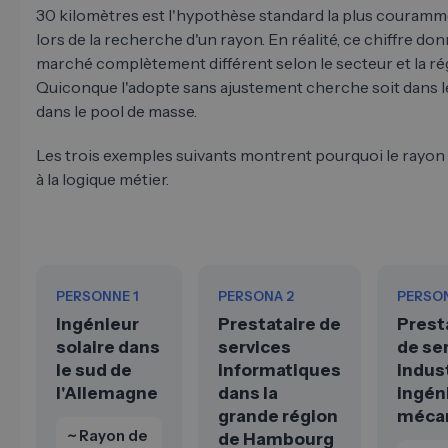
30 kilomètres est l'hypothèse standard la plus couramme
lors de la recherche d'un rayon. En réalité, ce chiffre don
marché complètement différent selon le secteur et la ré
Quiconque l'adopte sans ajustement cherche soit dans le 
dans le pool de masse.
Les trois exemples suivants montrent pourquoi le rayon d
à la logique métier.
PERSONNE 1
PERSONA 2
PERSON
Ingénieur
Prestataire de
Prest
solaire dans
services
de se
le sud de
informatiques
indus
l'Allemagne
dans la
ingén
grande région
méca
~ Rayon de
de Hambourg