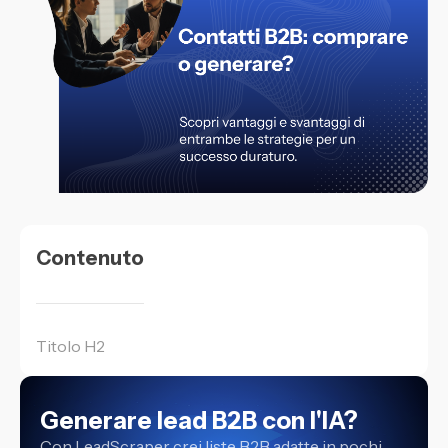
Contenuto
Titolo H2
Generare lead B2B con l'IA?
Con LeadScraper crei liste B2B adatte in pochi