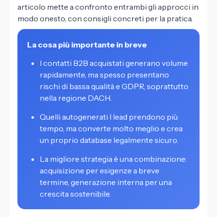
articolo mette a confronto entrambi gli approcci in
modo onesto, con consigli concreti per la pratica.
La cosa più importante in breve
I contatti B2B acquistati generano volume
rapidamente, ma spesso presentano
rischi di bassa qualità e GDPR, soprattutto
nella regione DACH.
Quelli autogenerati I lead prendono più
tempo, ma converte molto meglio e crea
un proprio database legalmente sicuro.
La migliore strategia è una combinazione:
acquisizione per esigenze a breve
termine, generazione interna per una
crescita sostenibile.