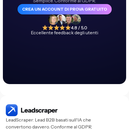
Semplice. Conforme al GDPR.
CREA UN ACCOUNT DI PROVA GRATUITO
4.8 / 5.0
Eccellente feedback degli utenti
LeadScraper: Lead B2B basati sull'IA che
convertono davvero. Conforme al GDPR.