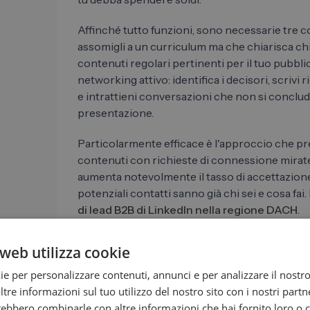
Affinché tutto funzioni, sono necessarie tre c
assomigli a un curriculum ma che chiarisca chi
contenuti regolari pertinenti per il tuo pubbli
networking attivo: identifica i decisori, scrivi
e intrattieni conversazioni che non si conc
presentazione.
Particolarmente efficace è l'approccio che p
contenuti con richieste di connessione mirat
aumenta notevolmente il tasso di accettazione 
potenziali contatti sanno già chi sei e cosa fai. 
di lead B2B di LinkedIn nella regione DACH
.
mostra come applicare specificamente questa
web utilizza cookie
ie per personalizzare contenuti, annunci e per analizzare il nostro 
Content marketing e SEO: lea
re informazioni sul tuo utilizzo del nostro sito con i nostri partne
trebbero combinarle con altre informazioni che hai fornito loro o