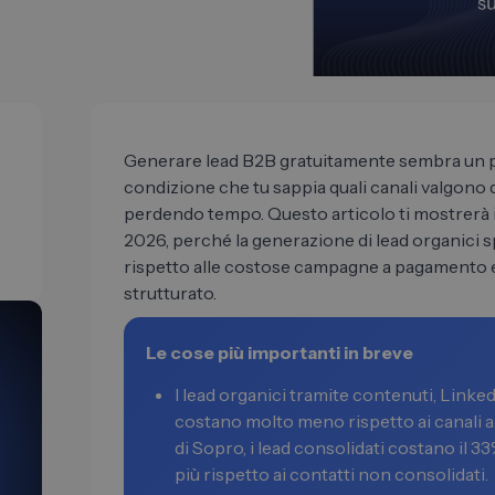
Generare lead B2B gratuitamente sembra un pio
condizione che tu sappia quali canali valgono 
perdendo tempo. Questo articolo ti mostrerà 
2026, perché la generazione di lead organici sp
rispetto alle costose campagne a pagamento e
strutturato.
Le cose più importanti in breve
I lead organici tramite contenuti, Linke
costano molto meno rispetto ai canali 
di Sopro, i lead consolidati costano il 3
più rispetto ai contatti non consolidati.