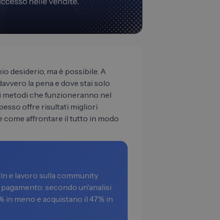
 desiderio, ma è possibile. A
davvero la pena e dove stai solo
i metodi che funzioneranno nel
esso offre risultati migliori
 come affrontare il tutto in modo
dIn e lavoro sulla community
a pagamento: secondo un'analisi
3% in meno e acquistano il 47% in