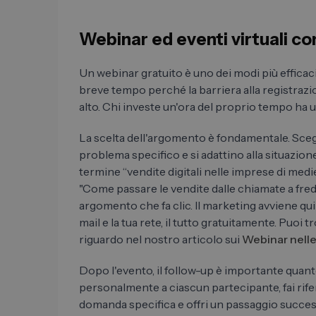
Webinar ed eventi virtuali co
Un webinar gratuito è uno dei modi più efficaci 
breve tempo perché la barriera alla registrazio
alto. Chi investe un'ora del proprio tempo ha 
La scelta dell'argomento è fondamentale. Sceg
problema specifico e si adattino alla situazione
termine “vendite digitali nelle imprese di med
"Come passare le vendite dalle chiamate a fred
argomento che fa clic. Il marketing avviene quin
mail e la tua rete, il tutto gratuitamente. Puoi t
riguardo nel nostro articolo sui
Webinar nelle
Dopo l'evento, il follow-up è importante quanto
personalmente a ciascun partecipante, fai rif
domanda specifica e offri un passaggio succes