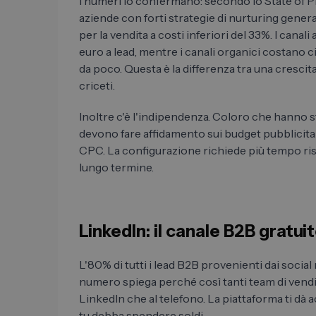
I numeri lo confermano: secondo lo State of P
aziende con forti strategie di nurturing generan
per la vendita a costi inferiori del 33%. I can
euro a lead, mentre i canali organici costano c
da poco. Questa è la differenza tra una crescit
criceti.
Inoltre c'è l'indipendenza. Coloro che hanno st
devono fare affidamento sui budget pubblicita
CPC. La configurazione richiede più tempo ri
lungo termine.
LinkedIn: il canale B2B gratu
L'80% di tutti i lead B2B provenienti dai soci
numero spiega perché così tanti team di vend
LinkedIn che al telefono. La piattaforma ti dà 
tu debba spendere soldi.