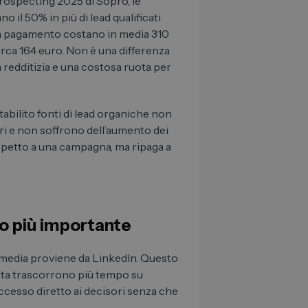
rospecting 2025 di Sopro, le
o il 50% in più di lead qualificati
ali a pagamento costano in media 310
irca 164 euro. Non è una differenza
a redditizia e una costosa ruota per
abilito fonti di lead organiche non
ri e non soffrono dell’aumento dei
spetto a una campagna, ma ripaga a
ito più importante
al media proviene da LinkedIn. Questo
ita trascorrono più tempo su
accesso diretto ai decisori senza che