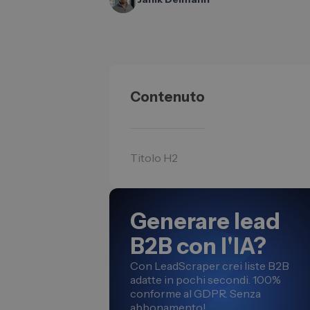
Contenuto
Titolo H2
Generare lead
B2B con l'IA?
Con LeadScraper crei liste B2B
adatte in pochi secondi. 100%
conforme al GDPR. Senza
abbonamento!