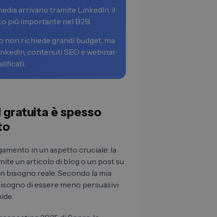
edia arrivano tramite LinkedIn, il
ito più importante nel B2B.
o non richiede grandi budget, ma
LinkedIn, contenuti SEO e webinar
ificati.
d gratuita è spesso
to
gamento in un aspetto cruciale: la
mite un articolo di blog o un post su
 un bisogno reale. Secondo la mia
bisogno di essere meno persuasivi
ide.