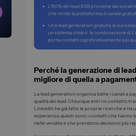
L'80% dei lead B2B proviene dai social m
che rende la piattaforma il canale gratu
Una lead generation gratuita di success
un sistema chiaro: la combinazione di 
porta contatti significativamente più qual
Perché la generazione di lea
migliore di quella a pagamen
La lead generation organica batte i canali a pa
qualità dei lead. Chiunque entri in contatto tra
LinkedIn ha già fatto le proprie ricerche e ha
esperienza, questi sono i contatti che hanno 
nelle vendite e che prendono decisioni più rap