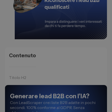
Contenuto
Titolo H2
Generare lead B2B con l'IA?
Con LeadScraper crei liste B2B adatte in pochi
secondi. 100% conforme al GDPR. Senza