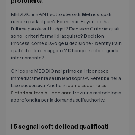
profondità
MEDDIC è BANT sotto steroidi.
M
etrics: quali
numeri guida il pain?
E
conomic Buyer: chi ha
l'ultima parola sul budget?
D
ecision Criteria: quali
sono i criteri formali di acquisto?
D
ecision
Process: come si svolge la decisione?
I
dentify Pain:
qual è il dolore maggiore?
C
hampion: chi lo guida
internamente?
Chi copre MEDDIC nel primo call riconosce
immediatamente se un lead sopravviverebbe nella
fase successiva. Anche in
come scoprire se
l'interlocutore è il decisore
trovi una metodologia
approfondita per la domanda sull'authority.
I 5 segnali soft dei lead qualificati