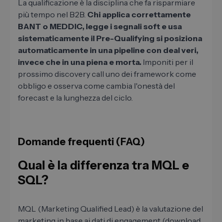
La qualificazione è la disciplina che fa risparmiare
più tempo nel B2B.
Chi applica correttamente
BANT o MEDDIC, legge i segnali soft e usa
sistematicamente il Pre-Qualifying si posiziona
automaticamente in una pipeline con deal veri,
invece che in una piena e morta.
Imponiti per il
prossimo discovery call uno dei framework come
obbligo e osserva come cambia l'onestà del
forecast e la lunghezza del ciclo.
Domande frequenti (FAQ)
Qual è la differenza tra MQL e
SQL?
MQL (Marketing Qualified Lead) è la valutazione del
marketing in base ai dati di engagement (download,