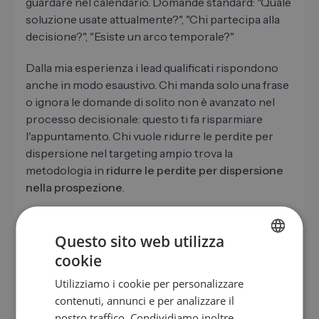
guardare nel calendario. Domande standard: "Quale
soluzione usate attualmente?", "Chi partecipa alla
decisione?", "Esiste un arco temporale?"
Dalla mia esperienza i lead qualificati rispondono
anche in modo esaustivo. Chi manda solo una frase
o ignora le domande di solito non è avanzato nel
processo decisionale: questo ti fa risparmiare
l'appuntamento. Chi vuole ridurre le perdite per
dispersione nel targeting ampio trova la
metodologia in
ridurre le perdite per dispersione
nella prospezione
.
Questo sito web utilizza
Come documentare la qualificazione
cookie
GERMAN
nel CRM
Utilizziamo i cookie per personalizzare
EN
contenuti, annunci e per analizzare il
Senza documentazione la migliore qualificazione
ES
nostro traffico. Condividiamo inoltre
non vale nulla. Nel CRM hai bisogno di campi