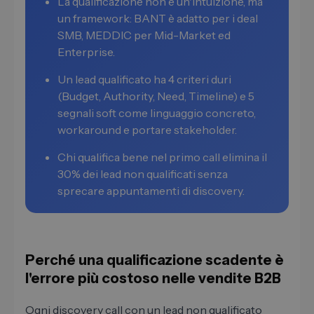
La qualificazione non è un'intuizione, ma
un framework: BANT è adatto per i deal
SMB, MEDDIC per Mid-Market ed
Enterprise.
Un lead qualificato ha 4 criteri duri
(Budget, Authority, Need, Timeline) e 5
segnali soft come linguaggio concreto,
workaround e portare stakeholder.
Chi qualifica bene nel primo call elimina il
30% dei lead non qualificati senza
sprecare appuntamenti di discovery.
Perché una qualificazione scadente è
l'errore più costoso nelle vendite B2B
Ogni discovery call con un lead non qualificato