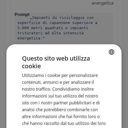
energetica
„Impianti di riciclaggio con
superficie di capannone superiore a
5.000 metri quadrati e impianti
trituratori ad alta intensità
energetica."
Direzione generale, responsabile energia,
Questo sito web utilizza
facility management
cookie
GERMAN
Utilizziamo i cookie per personalizzare
EN
contenuti, annunci e per analizzare il
ES
nostro traffico. Condividiamo inoltre
Flusso di lavoro pratico – così
informazioni sul tuo utilizzo del nostro
FR
conquisti gli impianti di riciclaggio
sito con i nostri partner pubblicitari e di
come clienti
IT
analisi che potrebbero combinarle con
NL
altre informazioni che hai fornito loro o
Gli impianti di riciclaggio decidono diversamente a
che hanno raccolto dal tuo utilizzo dei loro
PL
seconda della struttura proprietaria. Nelle aziende