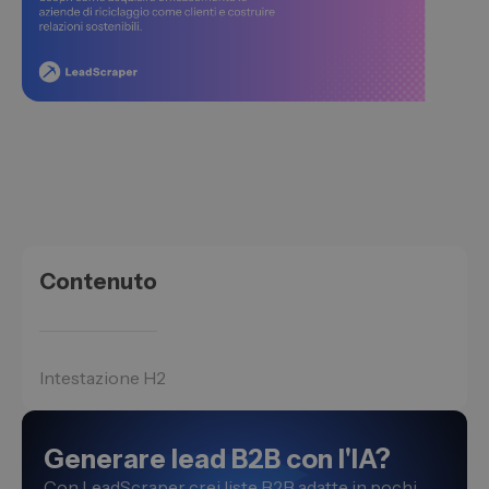
Contenuto
Intestazione H2
Generare lead B2B con l'IA?
Con LeadScraper crei liste B2B adatte in pochi