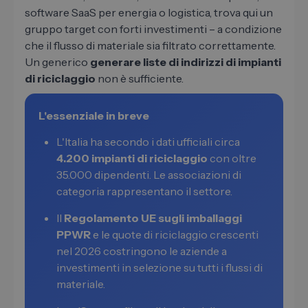
software SaaS per energia o logistica, trova qui un
gruppo target con forti investimenti – a condizione
che il flusso di materiale sia filtrato correttamente.
Un generico
generare liste di indirizzi di impianti
di riciclaggio
non è sufficiente.
L'essenziale in breve
L'Italia ha secondo i dati ufficiali circa
4.200 impianti di riciclaggio
con oltre
35.000 dipendenti. Le associazioni di
categoria rappresentano il settore.
Il
Regolamento UE sugli imballaggi
PPWR
e le quote di riciclaggio crescenti
nel 2026 costringono le aziende a
investimenti in selezione su tutti i flussi di
materiale.