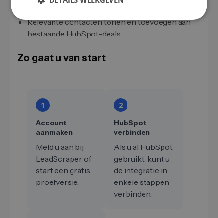
DETAILS WEERGEVEN
verantwoordelijke salesmedewerker sturen
Relevante contacten tonen en toevoegen aan
bestaande HubSpot-deals
Zo gaat u van start
1
2
Account
HubSpot
aanmaken
verbinden
Meld u aan bij
Als u al HubSpot
LeadScraper of
gebruikt, kunt u
start een gratis
de integratie in
proefversie.
enkele stappen
verbinden.