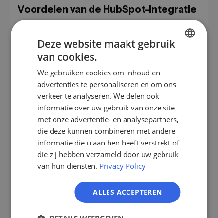
Voordelen van de HubSpot-integratie
Door uw CRM met LeadScraper te integreren kunt
Deze website maakt gebruik
u:
van cookies.
Bedrijven identificeren die uw website bezoeken
GERMAN
en al in uw CRM aanwezig zijn
We gebruiken cookies om inhoud en
EN
advertenties te personaliseren en om ons
Zoekresultaten automatisch of handmatig vanuit
ES
verkeer te analyseren. We delen ook
LeadScraper naar HubSpot sturen
informatie over uw gebruik van onze site
FR
Nieuwe bedrijven in HubSpot aanmaken met
met onze advertentie- en analysepartners,
LeadScraper-gegevens
IT
die deze kunnen combineren met andere
Nieuwe taken of deals voor verbonden bedrijven
NL
informatie die u aan hen heeft verstrekt of
direct vanuit LeadScraper aanmaken
die zij hebben verzameld door uw gebruik
PL
Bedrijven die al in het CRM aanwezig zijn in feeds
van hun diensten.
Privacy Policy
opnemen of uitsluiten
Feeds filteren op dealstatus, salesmedewerker
ALLES ACCEPTEREN
en andere criteria
E-mail- of Slack-meldingen naar de