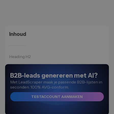
Inhoud
Heading H2
B2B-leads genereren met AI?
Met LeadScraper maak je passende B2B-lijsten in
seconden. 100% AVG-conform.
TESTACCOUNT AANMAKEN