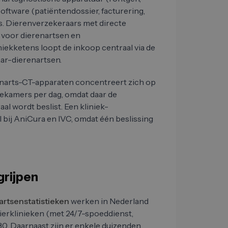
ksoftware (patiëntendossier, facturering,
s. Dierenverzekeraars met directe
 voor dierenartsen en
iniekketens loopt de inkoop centraal via de
naar-dierenartsen.
enarts-CT-apparaten concentreert zich op
iekamers per dag, omdat daar de
al wordt beslist. Een kliniek-
 bij AniCura en IVC, omdat één beslissing
grijpen
rtsenstatistieken
werken in Nederland
ierklinieken (met 24/7-spoeddienst,
30. Daarnaast zijn er enkele duizenden