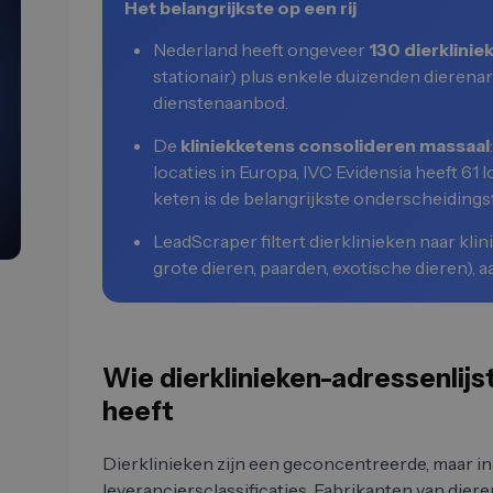
Het belangrijkste op een rij
Nederland heeft ongeveer
130 dierklinie
stationair) plus enkele duizenden dierena
dienstenaanbod.
De
kliniekketens consolideren massaal
locaties in Europa, IVC Evidensia heeft 61 
keten is de belangrijkste onderscheidings
LeadScraper filtert dierklinieken naar klini
grote dieren, paarden, exotische dieren),
Wie dierklinieken-adressenlijs
heeft
Dierklinieken zijn een geconcentreerde, maar in
leveranciersclassificaties. Fabrikanten van die