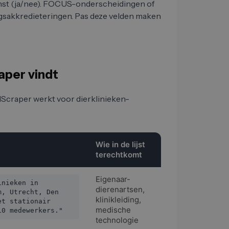
ienst (ja/nee). FOCUS-onderscheidingen of
ngsakkredieteringen. Pas deze velden maken
aper vindt
Scraper werkt voor dierklinieken-
r
Wie in de lijst
terechtkomt
Eigenaar-
inieken in
dierenartsen,
m, Utrecht, Den
klinikleiding,
et stationair
medische
10 medewerkers."
technologie