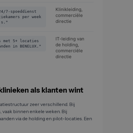
Klinikleiding,
24/7-spoeddienst
commerciële
tiekamers per week
directie
's."
IT-leiding van
s met 5+ locaties
de holding,
anden in BENELUX."
commerciële
directie
klinieken als klanten wint
tiestructuur zeer verschillend. Bij
s, vaak binnen enkele weken. Bij
anden via de holding en pilot-locaties. Een