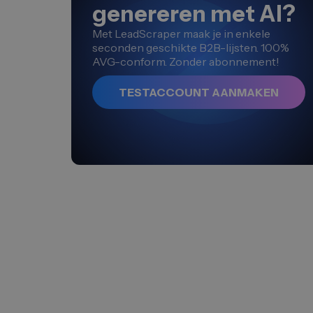
genereren met AI?
Met LeadScraper maak je in enkele
seconden geschikte B2B-lijsten. 100%
AVG-conform. Zonder abonnement!
TESTACCOUNT AANMAKEN