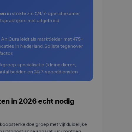
ken
in strikte zin (24/7-operatiekamer,
rtspraktijken met uitgebreid
: AniCura leidt als marktleider met 475+
locaties in Nederland. Soliste tegenover
factor.
kgroep, specialisatie (kleine dieren,
 aantal bedden en 24/7-spoeddiensten.
ten in 2026 echt nodig
koopsterke doelgroep met vijf duidelijke
renartsgnostische apparatuur (röntgen,