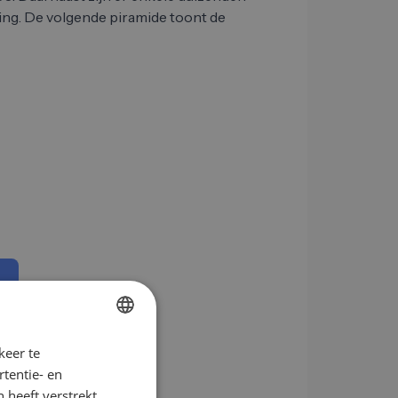
ing. De volgende piramide toont de
keer te
GERMAN
ting
tentie- en
EN
 heeft verstrekt