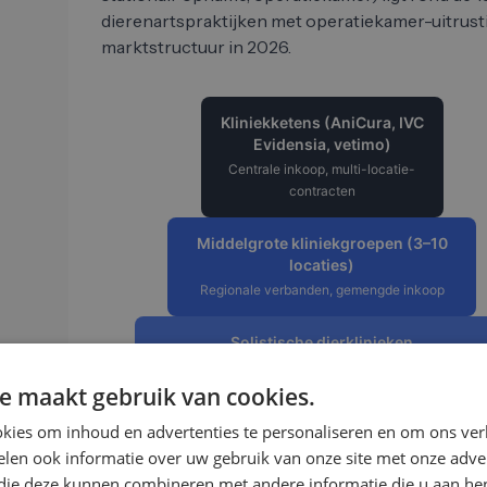
dierenartspraktijken met operatiekamer-uitrust
marktstructuur in 2026.
Kliniekketens (AniCura, IVC
Evidensia, vetimo)
Centrale inkoop, multi-locatie-
contracten
Middelgrote kliniekgroepen (3–10
locaties)
Regionale verbanden, gemengde inkoop
Solistische dierklinieken
Door eigenaar gerund, operatiekamer, stationair, 24/7-
spoeddienst
e maakt gebruik van cookies.
kies om inhoud en advertenties te personaliseren en om ons ver
Dierenartspraktijken met operatiekamer-uitrus
len ook informatie over uw gebruik van onze site met onze adver
Uitgebreide praktijk, geen 24/7-standaard
 die deze kunnen combineren met andere informatie die u aan hen