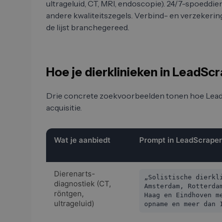
ultrageluid, CT, MRI, endoscopie). 24/7-spoedd
andere kwaliteitszegels. Verbind- en verzekeri
de lijst branchegereed.
Hoe je dierklinieken in LeadScr
Drie concrete zoekvoorbeelden tonen hoe Lead
acquisitie.
Wat je aanbiedt
Prompt in LeadScrape
Dierenarts-
„Solistische dierkl
diagnostiek (CT,
Amsterdam, Rotterda
röntgen,
Haag en Eindhoven m
ultrageluid)
opname en meer dan 