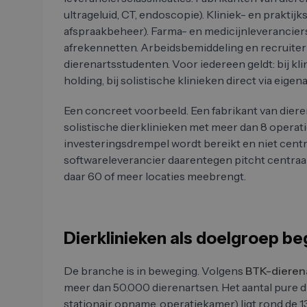
ultrageluid, CT, endoscopie). Kliniek- en praktij
afspraakbeheer). Farma- en medicijnleverancier
afrekennetten. Arbeidsbemiddeling en recruiter
dierenartsstudenten. Voor iedereen geldt: bij kl
holding, bij solistische klinieken direct via eige
Een concreet voorbeeld. Een fabrikant van dier
solistische dierklinieken met meer dan 8 operat
investeringsdrempel wordt bereikt en niet centra
softwareleverancier daarentegen pitcht centraal
daar 60 of meer locaties meebrengt.
Dierklinieken als doelgroep be
De branche is in beweging. Volgens
BTK-dierena
meer dan 50.000 dierenartsen. Het aantal pure d
stationair opname, operatiekamer) ligt rond de 1