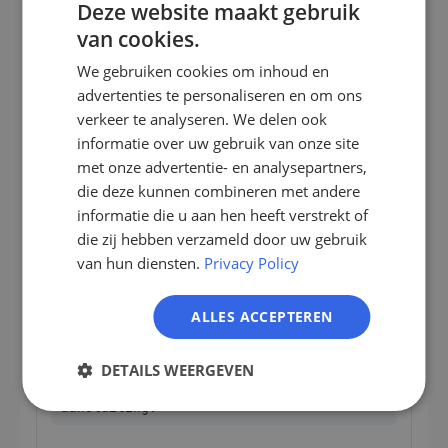
Deze website maakt gebruik
assortimentskeuze
van cookies.
GERMAN
We gebruiken cookies om inhoud en
Statiegeldsoort-installatie of
EN
logistiek-tool
advertenties te personaliseren en om ons
ES
verkeer te analyseren. We delen ook
informatie over uw gebruik van onze site
FR
„Drankhandelaren in Nederland met
eigen statiegeldsoort-locatie en
met onze advertentie- en analysepartners,
IT
minstens 5 bezorg-vrachtwagens."
die deze kunnen combineren met andere
NL
informatie die u aan hen heeft verstrekt of
Groothandel met retourbehoefte-
die zij hebben verzameld door uw gebruik
PL
investeringsbehoefte
van hun diensten.
Privacy Policy
Bio- of alcoholvrij assortiment
ALLES ACCEPTEREN
„Speciaal-drankhandelaren in de
DETAILS WEERGEVEN
Benelux met bio- of premium-wijn-
zwaartepunt en eindklantenmarkt-
aansluiting."