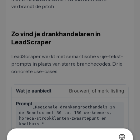
verbrandt de pitch.
Zo vind je drankhandelaren in
LeadScraper
LeadScraper werkt met semantische vrije-tekst-
prompts in plaats van starre branchecodes. Drie
concrete use-cases.
Brouwerij of merk-listing
„Regionale drankengroothandels in
de Benelux met 30 tot 150 werknemers,
horeca-strookklanten-zwaartepunt en
koelhuis."
Midden-stands-groothandel met