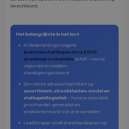
terechtkomt.
Het belangrijkste in het kort
In Nederland zijn volgens
brancheschattingen circa 2.500
drankengroothandels
actief – vooral
regionaal en midden-
standsgeorganiseerd.
Een sterke adressenlijst filtert op
assortiment, strookklanten-model en
statiegeldlogistiek
– horeca-specialist,
groothandel-generalist en
eindklantenmarkt zijn drie werelden.
LeadScraper vindt drankhandelaren via