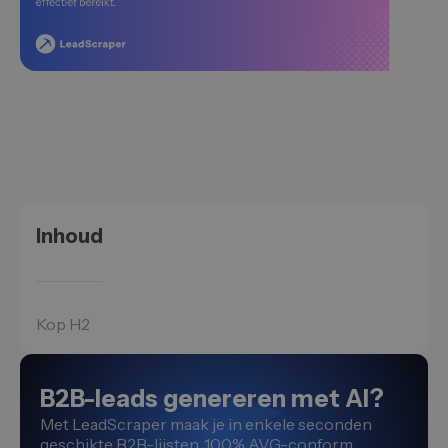
Inhoud
Kop H2
B2B-leads genereren met AI?
Met LeadScraper maak je in enkele seconden
geschikte B2B-lijsten. 100% AVG-conform.