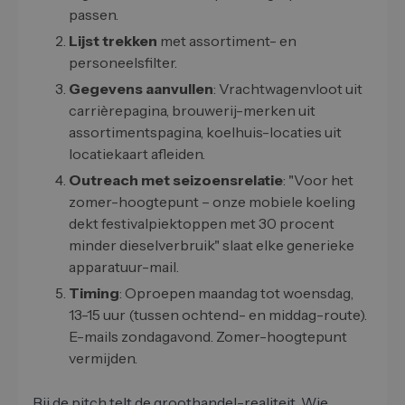
passen.
Lijst trekken
met assortiment- en
personeelsfilter.
Gegevens aanvullen
: Vrachtwagenvloot uit
carrièrepagina, brouwerij-merken uit
assortimentspagina, koelhuis-locaties uit
locatiekaart afleiden.
Outreach met seizoensrelatie
: "Voor het
zomer-hoogtepunt – onze mobiele koeling
dekt festivalpiektoppen met 30 procent
minder dieselverbruik" slaat elke generieke
apparatuur-mail.
Timing
: Oproepen maandag tot woensdag,
13-15 uur (tussen ochtend- en middag-route).
E-mails zondagavond. Zomer-hoogtepunt
vermijden.
Bij de pitch telt de groothandel-realiteit. Wie