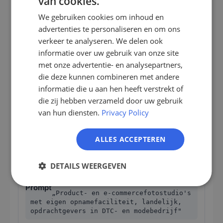
van cookies.
GERMAN
We gebruiken cookies om inhoud en
EN
Premium print- en
advertenties te personaliseren en om ons
albumaaanbieder
ES
verkeer te analyseren. We delen ook
informatie over uw gebruik van onze site
FR
„Familie- en newbornfotografen met
met onze advertentie- en analysepartners,
studiowerkplek, premium particuliere
IT
die deze kunnen combineren met andere
klanten, Noord-Holland en Flevoland, 1
tot 3 medewerkers"
NL
informatie die u aan hen heeft verstrekt of
die zij hebben verzameld door uw gebruik
PL
Familie- en newbornstudio's met
van hun diensten.
Privacy Policy
hoogwaardig printbedrijf, eigenaar als alleinige
beslisser
ALLES ACCEPTEREN
Workflow- / beeldbewerking-
DETAILS WEERGEVEN
automatisering
„Product- en e-commercefotostudio's
met eigen opnamefaciliteit, landelijk,
opdrachtgevers in DTC- en modebedrijf"