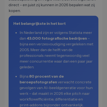
direct – en juist zij kunnen in 2026 bepalen wat zij
kopen.
Het belangrijkste in het kort
In Nederland zijn er volgens Statista meer
dan
43.000 fotografische bedrijven
–
bijna een verzesvoudiging vergeleken met
2005. Meer dan de helft van de
professionals neemt tegenwoordig veel
meer concurrentie waar dan een paar jaar
geleden.
Bijna
80 procent van de
beroepsfotografen
verwacht concrete
gevolgen van AI-beeldgeneratie voor hun
werk – dat maakt in 2026 elke pitch naar
workflowefficiëntie, differentiatie en
print-addons bijzonder ontvankelijk.