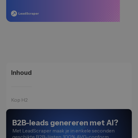
Inhoud
Kop H2
B2B-leads genereren met AI?
Met LeadScraper maak je in enkele seconden
geschikte B2B-lijsten. 100% AVG-conform.