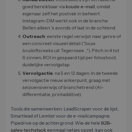
goed bereikbaar via
koude e-mail
, omdat
eigenaar zelf het postvak in beheert.
Instagram-DM werkt ook in de branche.
Bellen alleen 's avonds of laat in de ochtend.
Outreach
: eerste regel verwijst naar genre of
een concreet visueel detail ("Jouw
bruiloftsreeks uit Tegernsee …"). Pitch in 4 tot
6 zinnen, ROI in gespaard tijd per fotoshoot,
duidelijke vervolgstap.
Vervolgactie
: na 5 en 12 dagen. In de tweede
vervolgactie nieuw ankerpunt, graag met
seizoensverwijs of branchetrend (AI-
differentiatie, printadditive).
Tools die samenwerken: LeadScraper voor de lijst,
Smartlead of Lemlist voor de e-mailcampagne,
Pipedrive op de achtergrond. Wie de hele
B2B-
sales-techstack
eenmaal netjes opzet, kan ook