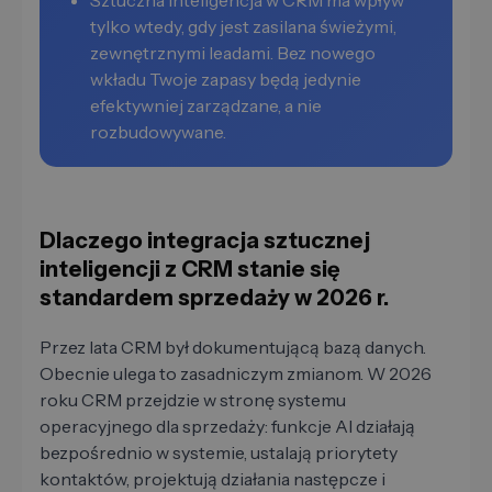
Sztuczna inteligencja w CRM ma wpływ
tylko wtedy, gdy jest zasilana świeżymi,
zewnętrznymi leadami. Bez nowego
wkładu Twoje zapasy będą jedynie
efektywniej zarządzane, a nie
rozbudowywane.
Dlaczego integracja sztucznej
inteligencji z CRM stanie się
standardem sprzedaży w 2026 r.
Przez lata CRM był dokumentującą bazą danych.
Obecnie ulega to zasadniczym zmianom. W 2026
roku CRM przejdzie w stronę systemu
operacyjnego dla sprzedaży: funkcje AI działają
bezpośrednio w systemie, ustalają priorytety
kontaktów, projektują działania następcze i