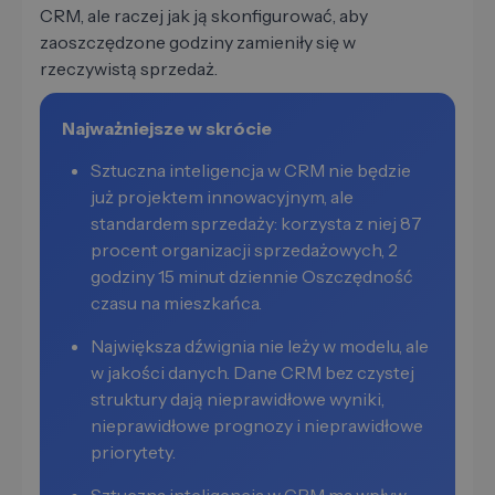
CRM, ale raczej jak ją skonfigurować, aby
zaoszczędzone godziny zamieniły się w
rzeczywistą sprzedaż.
Najważniejsze w skrócie
Sztuczna inteligencja w CRM nie będzie
już projektem innowacyjnym, ale
standardem sprzedaży: korzysta z niej 87
procent organizacji sprzedażowych, 2
godziny 15 minut dziennie Oszczędność
czasu na mieszkańca.
Największa dźwignia nie leży w modelu, ale
w jakości danych. Dane CRM bez czystej
struktury dają nieprawidłowe wyniki,
nieprawidłowe prognozy i nieprawidłowe
priorytety.