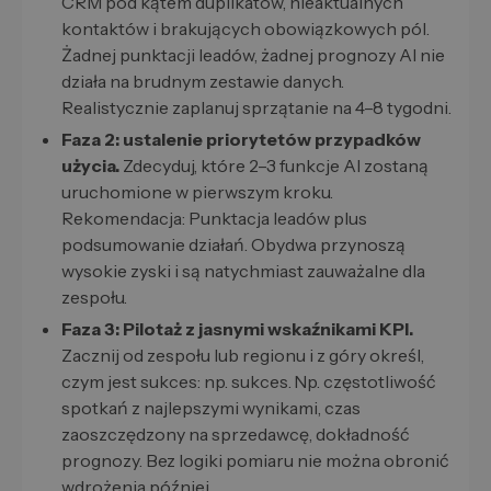
CRM pod kątem duplikatów, nieaktualnych
kontaktów i brakujących obowiązkowych pól.
Żadnej punktacji leadów, żadnej prognozy AI nie
działa na brudnym zestawie danych.
Realistycznie zaplanuj sprzątanie na 4–8 tygodni.
Faza 2: ustalenie priorytetów przypadków
użycia.
Zdecyduj, które 2–3 funkcje AI zostaną
uruchomione w pierwszym kroku.
Rekomendacja: Punktacja leadów plus
podsumowanie działań. Obydwa przynoszą
wysokie zyski i są natychmiast zauważalne dla
zespołu.
Faza 3: Pilotaż z jasnymi wskaźnikami KPI.
Zacznij od zespołu lub regionu i z góry określ,
czym jest sukces: np. sukces. Np. częstotliwość
spotkań z najlepszymi wynikami, czas
zaoszczędzony na sprzedawcę, dokładność
prognozy. Bez logiki pomiaru nie można obronić
wdrożenia później.