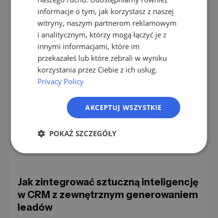
Zbyt wiele narzędzi na raz.
Wprowadzenie
informacje o tym, jak korzystasz z naszej
FR
scoringu leadów, sztucznej inteligencji e-maili,
witryny, naszym partnerom reklamowym
prognozowania, inteligencji rozmów
IT
i analitycznym, którzy mogą łączyć je z
jednocześnie powoduje chaos i zerową
NL
innymi informacjami, które im
akceptację. Dwa przypadki użycia, gotowe, sześć
przekazałeś lub które zebrali w wyniku
PL
w połowie ukończonych.
korzystania przez Ciebie z ich usług.
Brak zewnętrznych źródeł potencjalnych
Privacy Policy
klientów.
CRM ze sztuczną inteligencją
zwiększa efektywność Twoich zapasów. Ale to
AKCEPTUJ WSZYSTKIE
nie tworzy żadnych nowych kontaktów. Jeśli
będziesz tylko optymalizować i nie uzupełniać,
POKAŻ SZCZEGÓŁY
będziesz się powoli kurczyć.
Jak zintegrować sztuczną inteligencję
w CRM z zewnętrznym generowaniem
leadów