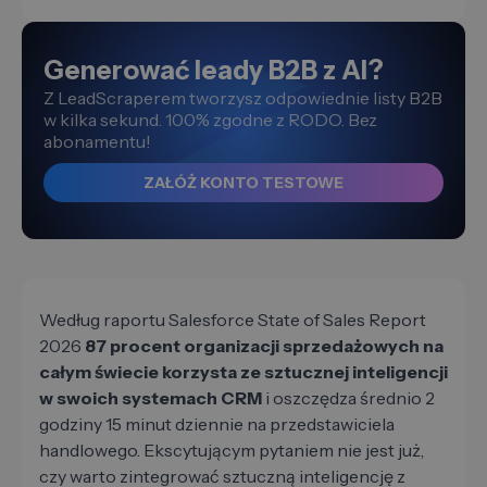
Generować leady B2B z AI?
Z LeadScraperem tworzysz odpowiednie listy B2B
w kilka sekund. 100% zgodne z RODO. Bez
abonamentu!
ZAŁÓŻ KONTO TESTOWE
Według raportu Salesforce State of Sales Report
2026
87 procent organizacji sprzedażowych na
całym świecie korzysta ze sztucznej inteligencji
w swoich systemach CRM
i oszczędza średnio 2
godziny 15 minut dziennie na przedstawiciela
handlowego. Ekscytującym pytaniem nie jest już,
czy warto zintegrować sztuczną inteligencję z