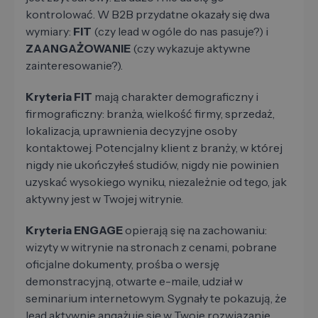
kontrolować. W B2B przydatne okazały się dwa
wymiary:
FIT
(czy lead w ogóle do nas pasuje?) i
ZAANGAŻOWANIE
(czy wykazuje aktywne
zainteresowanie?).
Kryteria FIT
mają charakter demograficzny i
firmograficzny: branża, wielkość firmy, sprzedaż,
lokalizacja, uprawnienia decyzyjne osoby
kontaktowej. Potencjalny klient z branży, w której
nigdy nie ukończyłeś studiów, nigdy nie powinien
uzyskać wysokiego wyniku, niezależnie od tego, jak
aktywny jest w Twojej witrynie.
Kryteria ENGAGE
opierają się na zachowaniu:
wizyty w witrynie na stronach z cenami, pobrane
oficjalne dokumenty, prośba o wersję
demonstracyjną, otwarte e-maile, udział w
seminarium internetowym. Sygnały te pokazują, że
lead aktywnie angażuje się w Twoje rozwiązanie.