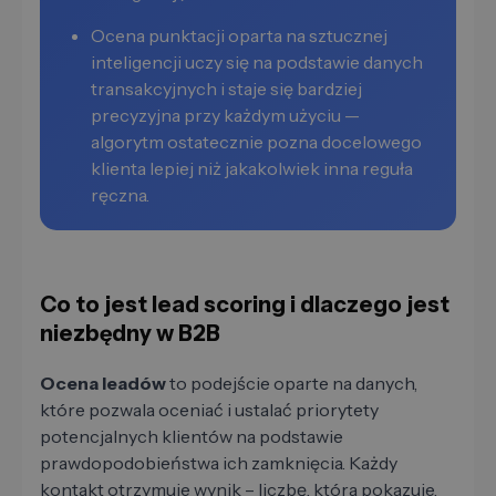
Ocena punktacji oparta na sztucznej
inteligencji uczy się na podstawie danych
transakcyjnych i staje się bardziej
precyzyjna przy każdym użyciu —
algorytm ostatecznie pozna docelowego
klienta lepiej niż jakakolwiek inna reguła
ręczna.
Co to jest lead scoring i dlaczego jest
niezbędny w B2B
Ocena leadów
to podejście oparte na danych,
które pozwala oceniać i ustalać priorytety
potencjalnych klientów na podstawie
prawdopodobieństwa ich zamknięcia. Każdy
kontakt otrzymuje wynik – liczbę, która pokazuje,