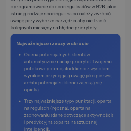
oprogramowanie do scoringu leadów w B2B, jakie
istnieją rodzaje scoringu i na co należy zwrócić
uwagę przy wyborze narzędzia, aby nie tracić
kolejnych miesięcy na błędne priorytety.
Najważniejsze rzeczy w skrócie
Ocena potencjalnych klientów
automatycznie nadaje priorytet Twojemu
potokowi: potencjalni klienci z wysokim
wynikiem przyciągają uwagę jako pierwsi,
a słabi potencjalni klienci zajmują się
opieką.
Trzy najważniejsze typy punktacji: oparta
na regułach (ręczna), oparta na
zachowaniu (dane dotyczące aktywności)
i predykcyjna (oparta na sztucznej
inteligencji).