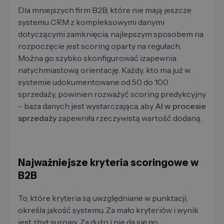
Dla mniejszych firm B2B, które nie mają jeszcze
systemu CRM z kompleksowymi danymi
dotyczącymi zamknięcia, najlepszym sposobem na
rozpoczęcie jest scoring oparty na regułach.
Można go szybko skonfigurować izapewnia
natychmiastową orientację. Każdy, kto ma już w
systemie udokumentowane od 50 do 100
sprzedaży, powinien rozważyć scoring predykcyjny
– baza danych jest wystarczająca, aby
AI w procesie
sprzedaży
zapewniła rzeczywistą wartość dodaną.
Najważniejsze kryteria scoringowe w
B2B
To, które kryteria są uwzględniane w punktacji,
określa jakość systemu. Za mało kryteriów i wynik
jest zbyt surowy. Za dużo i nie da się go