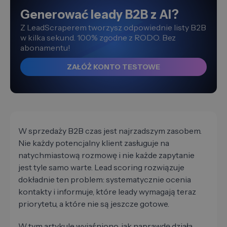
Generować leady B2B z AI?
Z LeadScraperem tworzysz odpowiednie listy B2B
w kilka sekund. 100% zgodne z RODO. Bez
abonamentu!
ZAŁÓŻ KONTO TESTOWE
W sprzedaży B2B czas jest najrzadszym zasobem.
Nie każdy potencjalny klient zasługuje na
natychmiastową rozmowę i nie każde zapytanie
jest tyle samo warte. Lead scoring rozwiązuje
dokładnie ten problem: systematycznie ocenia
kontakty i informuje, które leady wymagają teraz
priorytetu, a które nie są jeszcze gotowe.
W tym artykule wyjaśniono, jak naprawdę działa