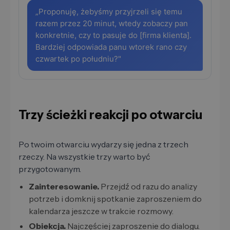
„Proponuję, żebyśmy przyjrzeli się temu
razem przez 20 minut, wtedy zobaczy pan
konkretnie, czy to pasuje do [firma klienta].
Bardziej odpowiada panu wtorek rano czy
czwartek po południu?"
Trzy ścieżki reakcji po otwarciu
Po twoim otwarciu wydarzy się jedna z trzech
rzeczy. Na wszystkie trzy warto być
przygotowanym.
Zainteresowanie.
Przejdź od razu do analizy
potrzeb i domknij spotkanie zaproszeniem do
kalendarza jeszcze w trakcie rozmowy.
Obiekcja.
Najczęściej zaproszenie do dialogu.