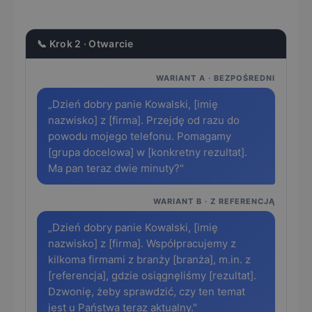
📞 Krok 2 · Otwarcie
WARIANT A · BEZPOŚREDNI
„Dzień dobry panie Kowalski, [imię
nazwisko] z [firma]. Przejdę od razu do
powodu mojego telefonu. Pomagamy
[grupa docelowa] w [konkretny rezultat].
Ma pan teraz dwie minuty?"
WARIANT B · Z REFERENCJĄ
„Dzień dobry panie Kowalski, [imię
nazwisko] z [firma]. Współpracujemy z
kilkoma firmami z branży [branża], m.in. z
[referencja], gdzie osiągnęliśmy [rezultat].
Dzwonię, żeby sprawdzić, czy ten temat
jest u Państwa teraz aktualny."