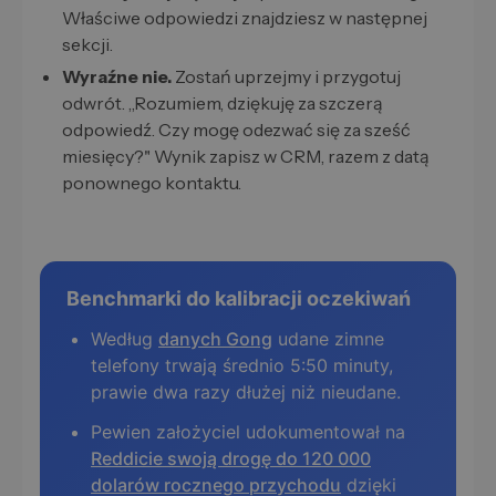
Właściwe odpowiedzi znajdziesz w następnej
sekcji.
Wyraźne nie.
Zostań uprzejmy i przygotuj
odwrót. „Rozumiem, dziękuję za szczerą
odpowiedź. Czy mogę odezwać się za sześć
miesięcy?" Wynik zapisz w CRM, razem z datą
ponownego kontaktu.
Benchmarki do kalibracji oczekiwań
Według
danych Gong
udane zimne
telefony trwają średnio 5:50 minuty,
prawie dwa razy dłużej niż nieudane.
Pewien założyciel udokumentował na
Reddicie swoją drogę do 120 000
dolarów rocznego przychodu
dzięki