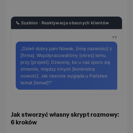
📞 Szablon · Reaktywacja obecnych klientów
TY
„Dzień dobry pani Nowak, [imię nazwisko] z
[firma]. Współpracowaliśmy [okres] temu
przy [projekt]. Dzwonię, bo u nas sporo się
zmieniło, między innymi [konkretna
nowość]. Jak obecnie wygląda u Państwa
temat [temat]?"
Jak stworzyć własny skrypt rozmowy:
6 kroków