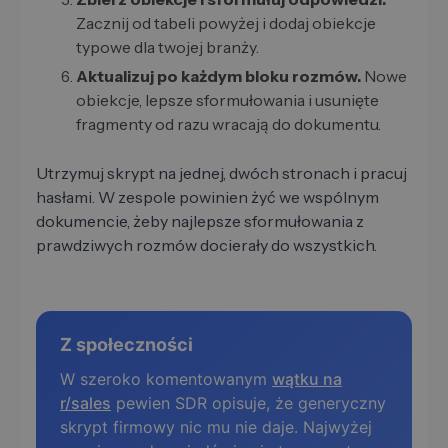
Zacznij od tabeli powyżej i dodaj obiekcje
typowe dla twojej branży.
Aktualizuj po każdym bloku rozmów.
Nowe
obiekcje, lepsze sformułowania i usunięte
fragmenty od razu wracają do dokumentu.
Utrzymuj skrypt na jednej, dwóch stronach i pracuj
hasłami. W zespole powinien żyć we wspólnym
dokumencie, żeby najlepsze sformułowania z
prawdziwych rozmów docierały do wszystkich.
Z społeczności
W szeroko komentowanym
wątku na
r/sales
pewien SDR opisuje, że generyczny
skrypt firmowy nic mu nie daje. Najwyżej