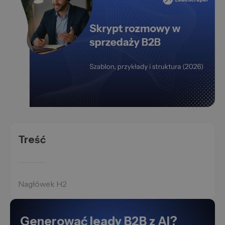
Treść
Nagłówek H2
Generować leady B2B z AI?