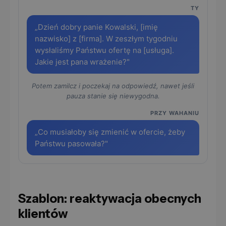
TY
„Dzień dobry panie Kowalski, [imię
nazwisko] z [firma]. W zeszłym tygodniu
wysłaliśmy Państwu ofertę na [usługa].
Jakie jest pana wrażenie?"
Potem zamilcz i poczekaj na odpowiedź, nawet jeśli
pauza stanie się niewygodna.
PRZY WAHANIU
„Co musiałoby się zmienić w ofercie, żeby
Państwu pasowała?"
Szablon: reaktywacja obecnych
klientów