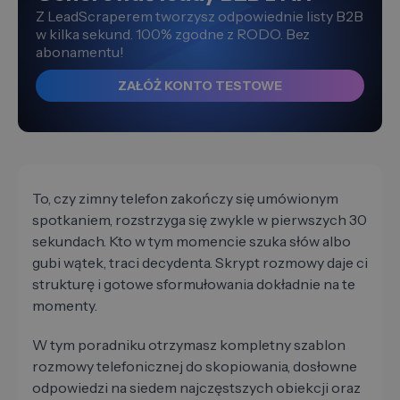
Z LeadScraperem tworzysz odpowiednie listy B2B
w kilka sekund. 100% zgodne z RODO. Bez
abonamentu!
ZAŁÓŻ KONTO TESTOWE
To, czy zimny telefon zakończy się umówionym
spotkaniem, rozstrzyga się zwykle w pierwszych 30
sekundach. Kto w tym momencie szuka słów albo
gubi wątek, traci decydenta. Skrypt rozmowy daje ci
strukturę i gotowe sformułowania dokładnie na te
momenty.
W tym poradniku otrzymasz kompletny szablon
rozmowy telefonicznej do skopiowania, dosłowne
odpowiedzi na siedem najczęstszych obiekcji oraz