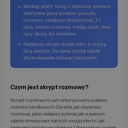
Według analiz Gong z milionów zimnych
telefonów jasne podanie powodu
rozmowy zwiększa skuteczność 2,1
raza. Udane rozmowy trwają około dwa
razy dłużej niż nieudane.
Najlepszy skrypt działa tylko z czystą
listą leadów. Złe dane czynią każde
sformułowanie bezwartościowym.
Czym jest skrypt rozmowy?
Skrypt rozmowy to ustrukturyzowany szablon
rozmów handlowych. Określa, jak otwierasz
rozmowę, jakie zadajesz pytania, jak w jednym
zdaniu streszczasz wartość swojej oferty i jak
reagujesz na typowe obiekcje. Używa się go przede