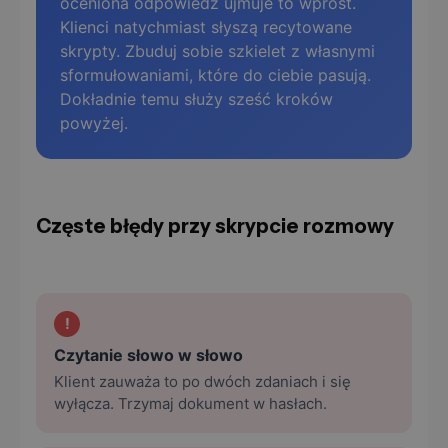
oceniona odpowiedź ujmuje to wprost.
Klienci natychmiast słyszą recytowane
skrypty. Zbuduj sobie szkielet z własnymi
sformułowaniami, które do ciebie pasują.
Dokładnie temu służy sześć kroków
powyżej.
Częste błędy przy skrypcie rozmowy
!
Czytanie słowo w słowo
Klient zauważa to po dwóch zdaniach i się
wyłącza. Trzymaj dokument w hasłach.