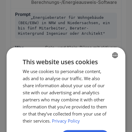
Berechnungs-/Energieausweis-Software
„Energieberater für Wohngebäude
(BEG/EBW) in NRW und Niedersachsen, ein
bis fünf Mitarbeiter, Berater-
Hintergrund Ingenieur oder Architekt"
Solo- und Klein-Büros mit aktivem
Wohngebäude-Beratungs-Bestand
This website uses cookies
Mess-/Prüfgeräte (Blower-
We use cookies to personalise content,
GERMAN
Door, Thermografie)
ads and to analyse our traffic. We also
EN
share information about your use of our
ES
„Energieberater mit Vor-Ort-
site with our advertising and analytics
Beratung in Süddeutschland, Schwerpunkt
partners who may combine it with other
FR
Sanierung und Bestandsanalyse, ohne
information that you’ve provided to them
reine Büro-Berater"
IT
or that they’ve collected from your use of
their services.
Privacy Policy
NL
Vor-Ort-Berater mit eigener Mess-
Ausrüstung und konstantem Investitions-Bedarf
PL