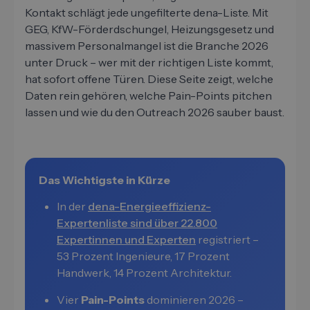
Kontakt schlägt jede ungefilterte dena-Liste. Mit
GEG, KfW-Förderdschungel, Heizungsgesetz und
massivem Personalmangel ist die Branche 2026
unter Druck – wer mit der richtigen Liste kommt,
hat sofort offene Türen. Diese Seite zeigt, welche
Daten rein gehören, welche Pain-Points pitchen
lassen und wie du den Outreach 2026 sauber baust.
Das Wichtigste in Kürze
In der
dena-Energieeffizienz-
Expertenliste sind über 22.800
Expertinnen und Experten
registriert –
53 Prozent Ingenieure, 17 Prozent
Handwerk, 14 Prozent Architektur.
Vier
Pain-Points
dominieren 2026 –