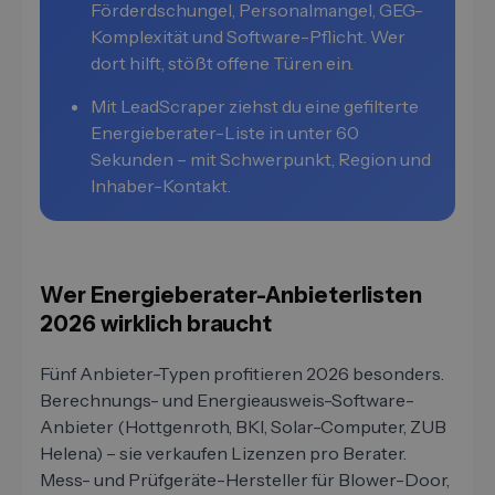
Förderdschungel, Personalmangel, GEG-
Komplexität und Software-Pflicht. Wer
dort hilft, stößt offene Türen ein.
Mit LeadScraper ziehst du eine gefilterte
Energieberater-Liste in unter 60
Sekunden – mit Schwerpunkt, Region und
Inhaber-Kontakt.
Wer Energieberater-Anbieterlisten
2026 wirklich braucht
Fünf Anbieter-Typen profitieren 2026 besonders.
Berechnungs- und Energieausweis-Software-
Anbieter (Hottgenroth, BKI, Solar-Computer, ZUB
Helena) – sie verkaufen Lizenzen pro Berater.
Mess- und Prüfgeräte-Hersteller für Blower-Door,