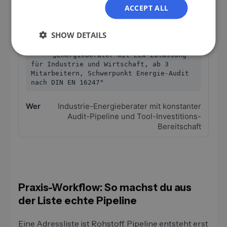
ACCEPT ALL
EEW-/Industrie-Software oder
-Schulung
SHOW DETAILS
„Energieberater mit EEW-Zulassung
für Industrie und Wirtschaft, ab 3
Mitarbeitern, Schwerpunkt Energie-Audit
nach DIN EN 16247"
Industrie-Energieberater mit konstanter
Audit-Pipeline und Tool-Investitions-
Bereitschaft
Praxis-Workflow: So machst du aus
der Liste echte Pipeline
Eine Adressliste ist Rohstoff. Pipeline entsteht erst