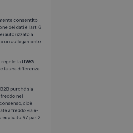
almente consentito
e dei dati è l’art. 6
sei autorizzato a
ste un collegamento
 regole: la
UWG
le fa una differenza
B2B purché sia ​​
 freddo nei
 consenso, cioè
ate a freddo via e-
splicito. §7 par. 2