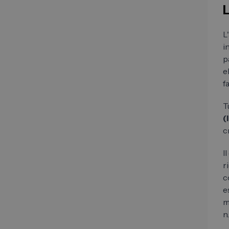
L
L
i
p
e
f
T
(
c
I
r
c
e
m
n