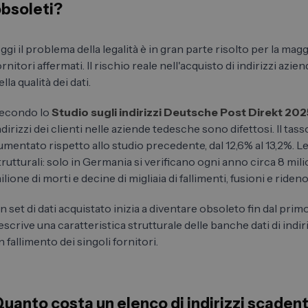
bsoleti?
ggi il problema della legalità è in gran parte risolto per la mag
ornitori affermati. Il rischio reale nell'acquisto di indirizzi azien
ella qualità dei dati.
econdo lo
Studio sugli indirizzi Deutsche Post Direkt 202
ndirizzi dei clienti nelle aziende tedesche sono difettosi. Il tasso
umentato rispetto allo studio precedente, dal 12,6% al 13,2%. L
trutturali: solo in Germania si verificano ogni anno circa 8 milio
ilione di morti e decine di migliaia di fallimenti, fusioni e ride
n set di dati acquistato inizia a diventare obsoleto fin dal prim
escrive una caratteristica strutturale delle banche dati di indir
n fallimento dei singoli fornitori.
uanto costa un elenco di indirizzi scaden