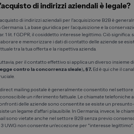
'acquisto di indirizzi aziendali è legale?
'acquisto di indirizzi aziendali per l'acquisizione B2B è gener
n Germania. La base giuridica per l’acquisizione e la conservazion
ar. 1 lit. f GDPR, il cosiddetto interesse legittimo. Ciò significa: 
laborare e memorizzare i dati di contatto delle aziende se esi
attuale tra la tua offerta e la rispettiva azienda.
uttavia, per il contatto effettivo si applica un diverso insieme di
legge contro la concorrenza sleale
)
, §7.
Ed è qui che il cana
ruciale.
l direct mailing postale è generalmente consentito nel settore 
iconoscibile un riferimento fattuale. Le chiamate telefoniche a
onfronti delle aziende sono consentite se esiste un presunto
siste un legame d'affari plausibile. In Germania, invece, le chiam
ail sono vietate anche nel settore B2B senza previo consenso e
. 3 UWG non consente un'eccezione per "interesse legittimo".