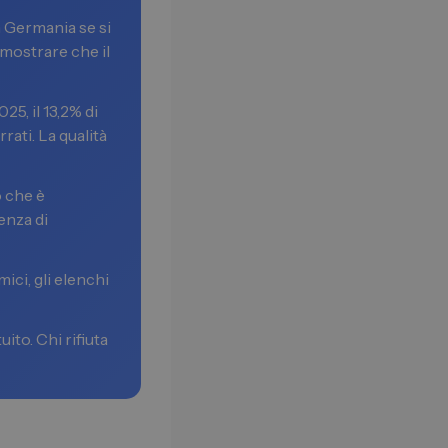
in Germania se si
imostrare che il
5, il 13,2% di
rrati. La qualità
ò che è
enza di
ici, gli elenchi
ito. Chi rifiuta