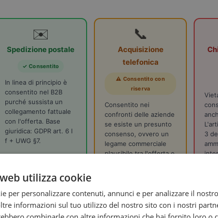
✉️
📞
Spedizione postale
Acquisizione
Ch
telefonica
✓ Consentito
⚠ Consentito con
In linea di principio è
riserva
consentito nel B2B
Viet
purché sussista un
Consentito nei
cons
collegamento fattuale
confronti delle aziende
anch
con l'offerta. Base
se esiste un presunto
L'ar
giuridica: GDPR art. 6 I
consenso, ovvero un
3 de
f + UWG §7.
legame commerciale
amme
plausibile tra l'offerta e
inter
l'azienda target.
web utilizza cookie
ie per personalizzare contenuti, annunci e per analizzare il nostro 
re informazioni sul tuo utilizzo del nostro sito con i nostri partne
alla mia valutazione
: chiunque desideri utilizzare gli indirizzi
trebbero combinarle con altre informazioni che hai fornito loro o