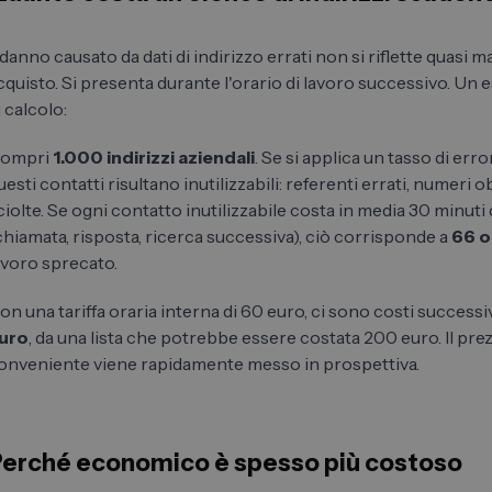
l danno causato da dati di indirizzo errati non si riflette quasi m
cquisto. Si presenta durante l'orario di lavoro successivo. U
i calcolo:
ompri
1.000 indirizzi aziendali
. Se si applica un tasso di err
uesti contatti risultano inutilizzabili: referenti errati, numeri o
ciolte. Se ogni contatto inutilizzabile costa in media 30 minuti
chiamata, risposta, ricerca successiva), ciò corrisponde a
66 o
avoro sprecato.
on una tariffa oraria interna di 60 euro, ci sono costi successiv
uro
, da una lista che potrebbe essere costata 200 euro. Il pre
onveniente viene rapidamente messo in prospettiva.
erché economico è spesso più costoso