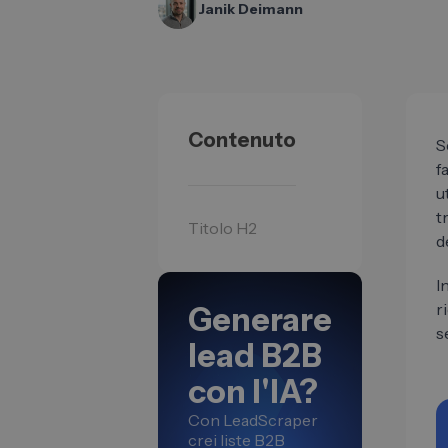
Janik Deimann
Contenuto
S
f
u
t
Titolo H2
d
I
r
Generare
s
lead B2B
con l'IA?
Con LeadScraper
crei liste B2B