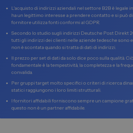
L'acquisto di indirizzi aziendali nel settore B2B è legale 
ha un legittimo interesse a prendere contatto e si può d
fornitore utilizza fonti conformi al GDPR.
Secondo lo studio sugli indirizzi Deutsche Post Direkt 202
tutti gli indirizzi dei clienti nelle aziende tedesche sono e
non è scontata quando si tratta di dati di indirizzi.
Il prezzo per set di dati da solo dice poco sulla qualità. Ci
fondamentale è la tempestività, la completezza e la frequ
convalida.
Per gruppi target molto specifici o criteri di ricerca dinam
statici raggiungono i loro limiti strutturali.
I fornitori affidabili forniscono sempre un campione gratu
questo non è un partner affidabile.