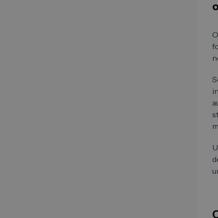
o
O
f
n
S
i
a
s
m
U
d
u
Q