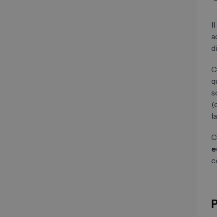
I
a
d
C
q
s
(
l
C
e
c
P