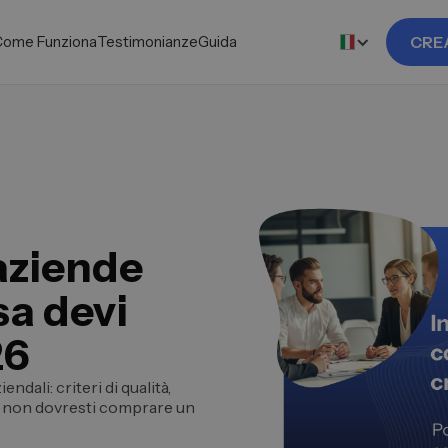
Come Funziona
Testimonianze
Guida
CRE
 aziende
sa devi
26
ndali: criteri di qualità,
do non dovresti comprare un