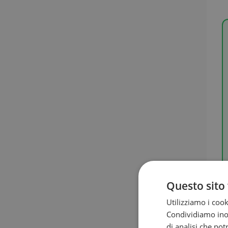
Questo sito 
Utilizziamo i cook
Condividiamo inolt
D
di analisi che po