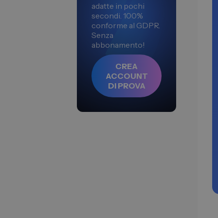
adatte in pochi
secondi. 100%
conforme al GDPR.
Senza
abbonamento!
CREA
ACCOUNT
DI PROVA