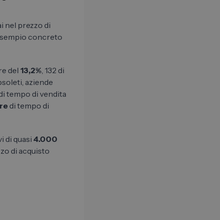
ai nel prezzo di
n esempio concreto
ore del
13,2%
, 132 di
bsoleti, aziende
 di tempo di vendita
re
di tempo di
i di quasi
4.000
zzo di acquisto