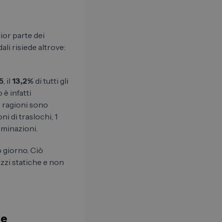
gior parte dei
dali risiede altrove:
5
, il
13,2%
di tutti gli
 è infatti
e ragioni sono
ni di traslochi, 1
nominazioni.
o giorno. Ciò
izzi statiche e non
te